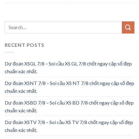
RECENT POSTS
Dự đoán XSGL 7/8 – Soi cầu XS GL 7/8 chốt ngay cặp số đẹp
chuẩn xác nhất.
Dự đoán XSNT 7/8 – Soi cầu XS NT 7/8 chốt ngay cặp số đẹp
chuẩn xác nhất.
Dự đoán XSBD 7/8 – Soi cầu XS BD 7/8 chốt ngay cặp số đẹp
chuẩn xác nhất.
Dự đoán XSTV 7/8 – Soi cầu XS TV 7/8 chốt ngay cặp số đẹp
chuẩn xác nhất.