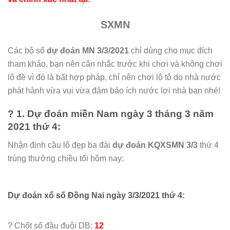
SXMN
Các bộ số
dự đoán MN 3/3/2021
chỉ dùng cho mục đích
tham khảo, bạn nên cân nhắc trước khi chơi và không chơi
lô đề vì đó là bất hợp pháp, chỉ nên chơi lô tô do nhà nước
phát hành vừa vui vừa đảm bảo ích nước lợi nhà bạn nhé!
? 1. Dự đoán miền Nam ngày 3 tháng 3 năm
2021 thứ 4:
Nhận định cầu lô đẹp ba đài
dự đoán KQXSMN 3/3
thứ 4
trúng thưởng chiều tối hôm nay:
Dự đoán xổ số Đồng Nai ngày 3/3/2021 thứ 4:
? Chốt số đầu đuôi DB:
12