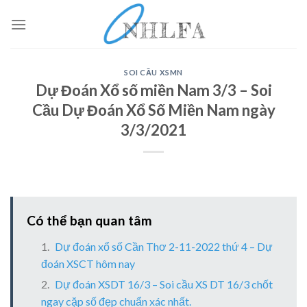
Skip
to
content
SOI CẦU XSMN
Dự Đoán Xổ số miền Nam 3/3 – Soi
Cầu Dự Đoán Xổ Số Miền Nam ngày
3/3/2021
Có thể bạn quan tâm
Dự đoán xổ số Cần Thơ 2-11-2022 thứ 4 – Dự
đoán XSCT hôm nay
Dự đoán XSDT 16/3 – Soi cầu XS DT 16/3 chốt
ngay cặp số đẹp chuẩn xác nhất.