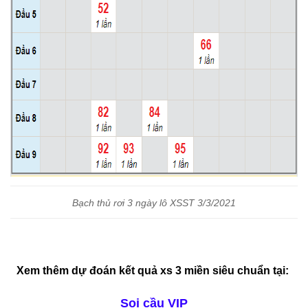
Bạch thủ rơi 3 ngày lô XSST 3/3/2021
Xem thêm dự đoán kết quả xs 3 miền siêu chuẩn tại:
Soi cầu VIP