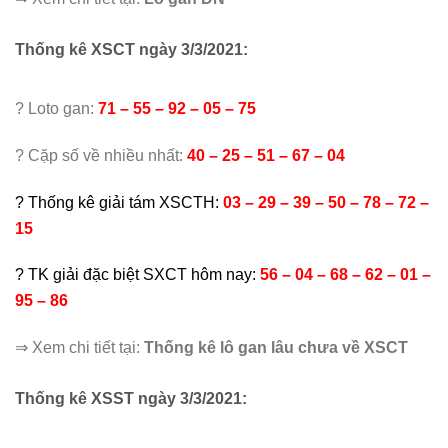
Thống kê XSCT ngày 3/3/2021:
? Loto gan:
71 – 55 – 92 – 05 – 75
? Cặp số về nhiều nhất:
40 – 25 – 51 – 67 – 04
? Thống kê giải tám XSCTH:
03 – 29 – 39 – 50 – 78 – 72 –
15
? TK giải đặc biệt SXCT hôm nay:
56 – 04 – 68 – 62 – 01 –
95 – 86
⇒ Xem chi tiết tại:
Thống kê lô gan lâu chưa về XSCT
Thống kê XSST ngày 3/3/2021: