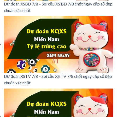
Dự đoán XSBD 7/8 – Soi cầu XS BD 7/8 chốt ngay cặp số đẹp
chuẩn xác nhất.
Dự đoán XSTV 7/8 – Soi cầu XS TV 7/8 chốt ngay cặp số đẹp
chuẩn xác nhất.