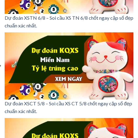
Dự đoán XSTN 6/8 – Soi cầu XS TN 6/8 chốt ngay cặp số đẹp
chuẩn xác nhất.
Dự đoán XSCT 5/8 – Soi cầu XS CT 5/8 chốt ngay cặp số đẹp
chuẩn xác nhất.