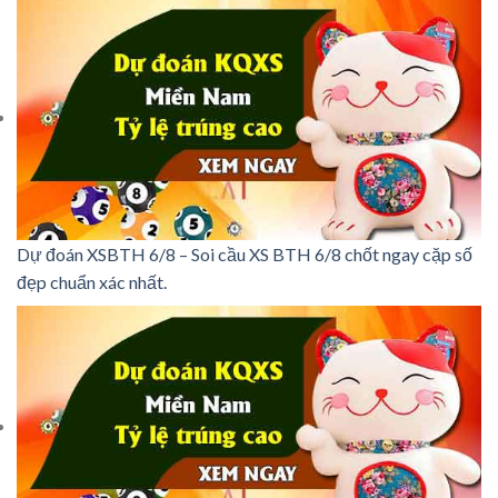
Dự đoán XSBTH 6/8 – Soi cầu XS BTH 6/8 chốt ngay cặp số
đẹp chuẩn xác nhất.