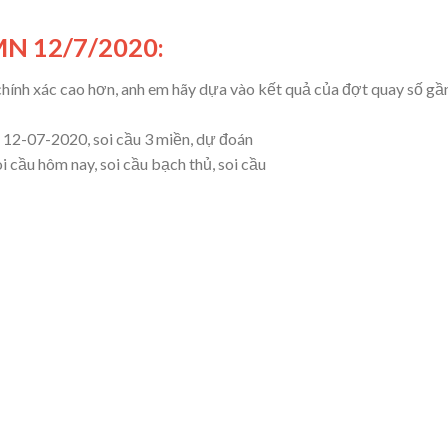
MN 12/7/2020:
nh xác cao hơn, anh em hãy dựa vào kết quả của đợt quay số gầ