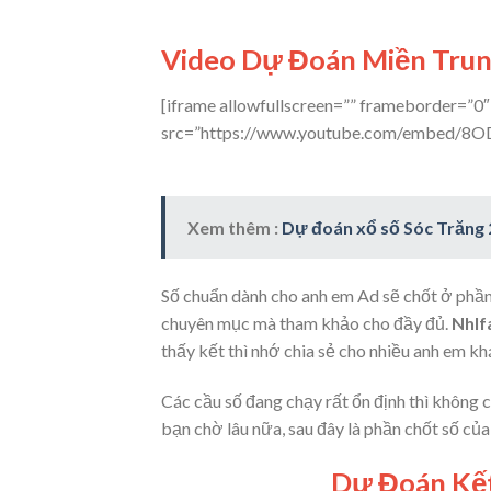
Video Dự Đoán Miền Trun
[iframe allowfullscreen=”” frameborder=”0″
src=”https://www.youtube.com/embed/8
Xem thêm :
Dự đoán xổ số Sóc Trăng
Số chuẩn dành cho anh em Ad sẽ chốt ở phần
chuyên mục mà tham khảo cho đầy đủ.
Nhlf
thấy kết thì nhớ chia sẻ cho nhiều anh em k
Các cầu số đang chạy rất ổn định thì không
bạn chờ lâu nữa, sau đây là phần chốt số củ
Dự Đoán Kết