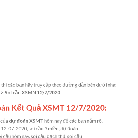
thì các bạn hãy truy cập theo đường dẫn bên dưới nha:
> Soi cầu XSMN 12/7/2020
oán Kết Quả XSMT 12/7/2020:
 của
dự đoán XSMT
hôm nay để các bạn nắm rõ.