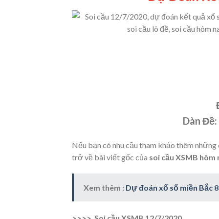
Dàn Đề: 
Nếu bạn có nhu cầu tham khảo thêm những cầ
trở về bài viết gốc của
soi cầu XSMB hôm 
Xem thêm :
Dự đoán xổ số miền Bắc 
>>>> Soi cầu XSMB 12/7/2020