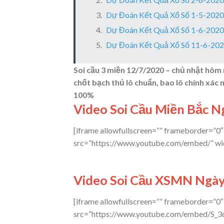
Dự Đoán Kết Quả Xổ Số 1-5-2020 
Dự Đoán Kết Quả Xổ Số 1-6-2020 
Dự Đoán Kết Quả Xổ Số 11-6-202
Soi cầu 3 miền 12/7/2020 – chủ nhật hôm 
chốt bạch thủ lô chuẩn, bao lô chính xác 
100%
Video Soi Cầu Miền Bắc N
[iframe allowfullscreen=”” frameborder=”0″
src=”https://www.youtube.com/embed/” wi
Video Soi Cầu XSMN Ngày
[iframe allowfullscreen=”” frameborder=”0″
src=”https://www.youtube.com/embed/S_3