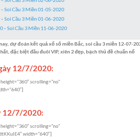
– Soi Cầu 3 Miền 01-05-2020
– Soi Cầu 3 Miền 01-06-2020
0 – Soi Cầu 3 Miền 11-06-2020
nay, dự đoán kết quả xổ số miền Bắc, soi cầu 3 miền 12-07-20
nhất, đặc biệt đầu đuôi VIP, xiên 2 đẹp, bạch thủ đề chuẩn nổ
gày 12/7/2020:
 height=”360″ scrolling=”no”
dth=”640″]
 12/7/2020:
 height=”360″ scrolling=”no”
dtKKuIE4″ width=”640″]