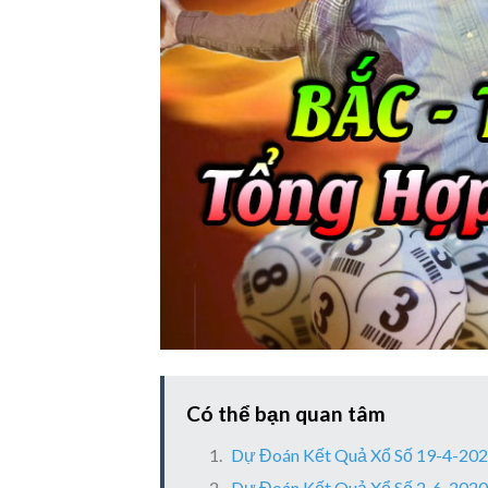
Có thể bạn quan tâm
Dự Đoán Kết Quả Xổ Số 19-4-202
Dự Đoán Kết Quả Xổ Số 2-6-2020 