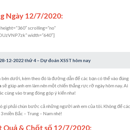
g Ngày 12/7/2020:
 height=”360″ scrolling=”no”
ODUzVNP7zk” width=”640″]
 28-12-2022 thứ 4 – Dự đoán XSST hôm nay
 bên dưới, kèm theo đó là đường dẫn để các bạn có thể vào đúng
a
sẽ giúp anh em làm nên một chiến thắng rực rỡ ngày hôm nay. Ai
hác cùng vào trang đóng góp ý kiến nha!
 có gì phải chùn bước cả những người anh em của tôi. Không để cá
a 3 miền Bắc – Trung – Nam nhé!
 Quả & Chốt số 12/7/2020: