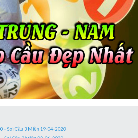
0 – Soi Cầu 3 Miền 19-04-2020
– Soi Cầu 3 Miền 02-06-2020