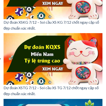
Dự đoán XSKG 7/12 – Soi cầu XS KG 7/12 chốt ngay cặp số
đẹp chuẩn xác nhất.
Dự đoán XSTG 7/12 – Soi cầu XS TG 7/12 chốt ngay cặp số
đẹp chuẩn xác nhất.