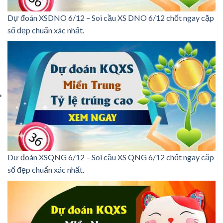
Dự đoán XSDNO 6/12 – Soi cầu XS DNO 6/12 chốt ngay cặp
số đẹp chuẩn xác nhất.
Dự đoán XSQNG 6/12 – Soi cầu XS QNG 6/12 chốt ngay cặp
số đẹp chuẩn xác nhất.