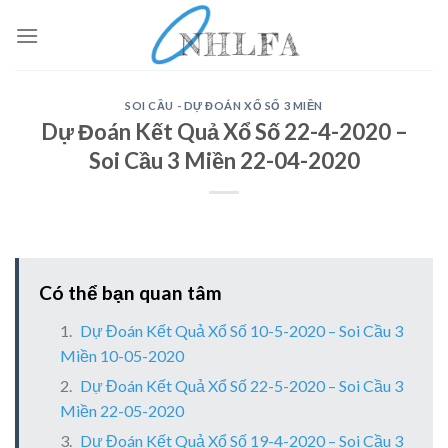
Skip
to
content
SOI CẦU - DỰ ĐOÁN XỔ SỐ 3 MIỀN
Dự Đoán Kết Quả Xổ Số 22-4-2020 –
Soi Cầu 3 Miền 22-04-2020
Có thể bạn quan tâm
Dự Đoán Kết Quả Xổ Số 10-5-2020 – Soi Cầu 3
Miền 10-05-2020
Dự Đoán Kết Quả Xổ Số 22-5-2020 – Soi Cầu 3
Miền 22-05-2020
Dự Đoán Kết Quả Xổ Số 19-4-2020 – Soi Cầu 3