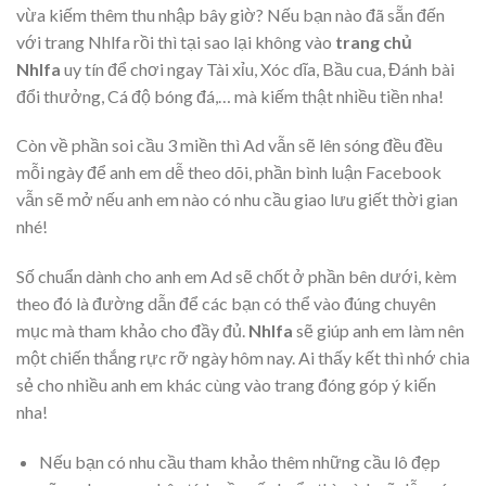
vừa kiếm thêm thu nhập bây giờ? Nếu bạn nào đã sẵn đến
với trang Nhlfa rồi thì tại sao lại không vào
trang chủ
Nhlfa
uy tín để chơi ngay Tài xỉu, Xóc dĩa, Bầu cua, Đánh bài
đổi thưởng, Cá độ bóng đá,… mà kiếm thật nhiều tiền nha!
Còn về phần soi cầu 3 miền thì Ad vẫn sẽ lên sóng đều đều
mỗi ngày để anh em dễ theo dõi, phần bình luận Facebook
vẫn sẽ mở nếu anh em nào có nhu cầu giao lưu giết thời gian
nhé!
Số chuẩn dành cho anh em Ad sẽ chốt ở phần bên dưới, kèm
theo đó là đường dẫn để các bạn có thể vào đúng chuyên
mục mà tham khảo cho đầy đủ.
Nhlfa
sẽ giúp anh em làm nên
một chiến thắng rực rỡ ngày hôm nay. Ai thấy kết thì nhớ chia
sẻ cho nhiều anh em khác cùng vào trang đóng góp ý kiến
nha!
Nếu bạn có nhu cầu tham khảo thêm những cầu lô đẹp