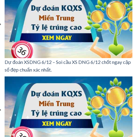
Dự đoán XSDNG 6/12 – Soi cầu XS DNG 6/12 chốt ngay cặp
số đẹp chuẩn xác nhất.