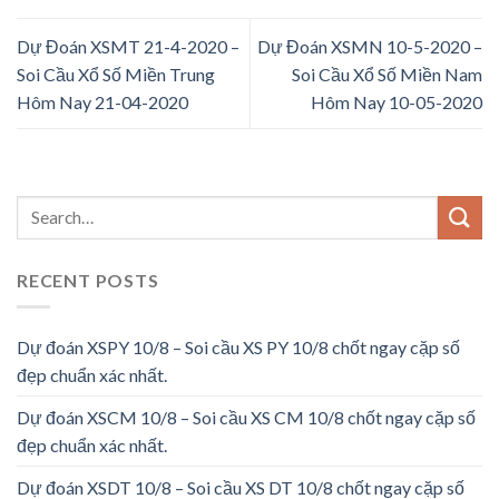
Dự Đoán XSMT 21-4-2020 –
Dự Đoán XSMN 10-5-2020 –
Soi Cầu Xổ Số Miền Trung
Soi Cầu Xổ Số Miền Nam
Hôm Nay 21-04-2020
Hôm Nay 10-05-2020
RECENT POSTS
Dự đoán XSPY 10/8 – Soi cầu XS PY 10/8 chốt ngay cặp số
đẹp chuẩn xác nhất.
Dự đoán XSCM 10/8 – Soi cầu XS CM 10/8 chốt ngay cặp số
đẹp chuẩn xác nhất.
Dự đoán XSDT 10/8 – Soi cầu XS DT 10/8 chốt ngay cặp số