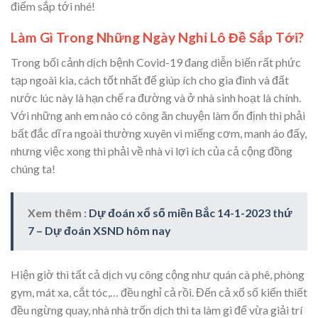
điểm sắp tới nhé!
Làm Gì Trong Những Ngày Nghỉ Lô Đề Sắp Tới?
Trong bối cảnh dịch bệnh Covid-19 đang diễn biến rất phức
tạp ngoài kia, cách tốt nhất để giúp ích cho gia đình và đất
nước lúc này là hạn chế ra đường và ở nhà sinh hoạt là chính.
Với những anh em nào có công ăn chuyện làm ổn định thì phải
bất đắc dĩ ra ngoài thường xuyên vì miếng cơm, manh áo đấy,
nhưng việc xong thì phải về nhà vì lợi ích của cả cộng đồng
chúng ta!
Xem thêm :
Dự đoán xổ số miền Bắc 14-1-2023 thứ
7 – Dự đoán XSND hôm nay
Hiện giờ thì tất cả dịch vụ công cộng như quán cà phê, phòng
gym, mát xa, cắt tóc,… đều nghỉ cả rồi. Đến cả xổ số kiến thiết
đều ngừng quay, nhà nhà trốn dịch thì ta làm gì để vừa giải trí