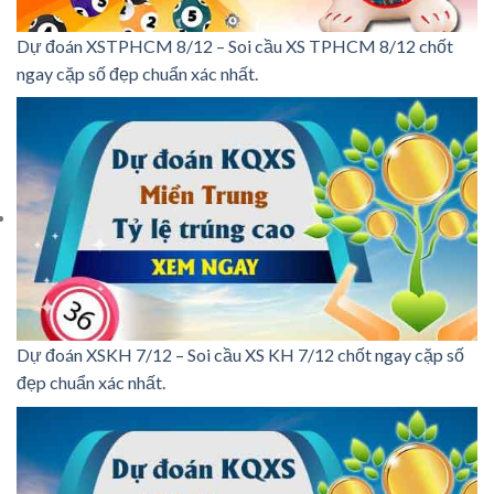
Dự đoán XSTPHCM 8/12 – Soi cầu XS TPHCM 8/12 chốt
ngay cặp số đẹp chuẩn xác nhất.
Dự đoán XSKH 7/12 – Soi cầu XS KH 7/12 chốt ngay cặp số
đẹp chuẩn xác nhất.