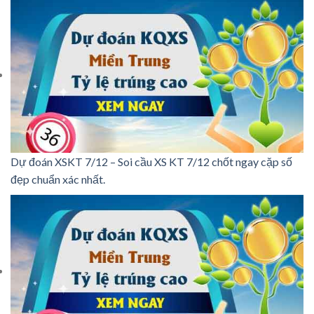
Dự đoán XSKT 7/12 – Soi cầu XS KT 7/12 chốt ngay cặp số
đẹp chuẩn xác nhất.