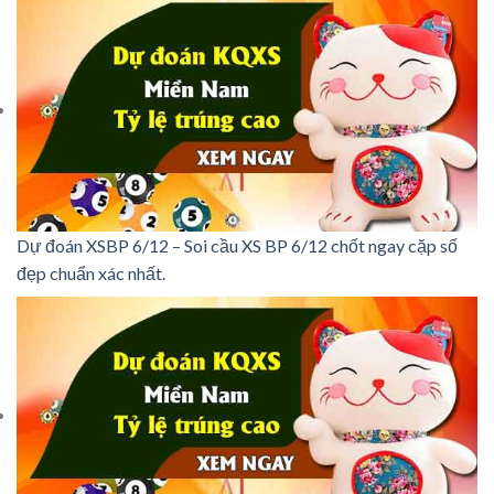
Dự đoán XSBP 6/12 – Soi cầu XS BP 6/12 chốt ngay cặp số
đẹp chuẩn xác nhất.