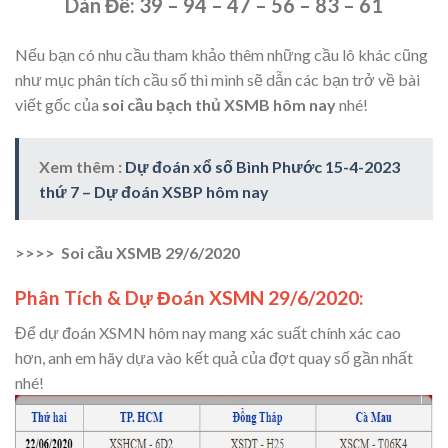
Dàn Đề: 39 – 94 – 47 – 56 – 83 – 61
Nếu bạn có nhu cầu tham khảo thêm những cầu lô khác cũng
như mục phân tích cầu số thì mình sẽ dẫn các bạn trở về bài
viết gốc của
soi cầu bạch thủ XSMB hôm nay
nhé!
Xem thêm :
Dự đoán xổ số Bình Phước 15-4-2023
thứ 7 – Dự đoán XSBP hôm nay
>>>> Soi cầu XSMB 29/6/2020
Phân Tích & Dự Đoán XSMN 29/6/2020:
Để dự đoán XSMN hôm nay mang xác suất chính xác cao
hơn, anh em hãy dựa vào kết quả của đợt quay số gần nhất
nhé!