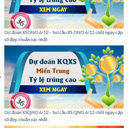
Dự đoán XSDNO 6/12 – Soi cầu XS DNO 6/12 chốt ngay cặp
số đẹp chuẩn xác nhất.
Dự đoán XSQNG 6/12 – Soi cầu XS QNG 6/12 chốt ngay cặp
số đẹp chuẩn xác nhất.