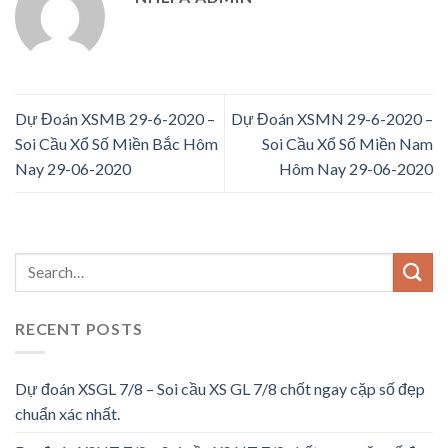
Dự Đoán XSMB 29-6-2020 –
Dự Đoán XSMN 29-6-2020 –
Soi Cầu Xổ Số Miền Bắc Hôm
Soi Cầu Xổ Số Miền Nam
Nay 29-06-2020
Hôm Nay 29-06-2020
RECENT POSTS
Dự đoán XSGL 7/8 – Soi cầu XS GL 7/8 chốt ngay cặp số đẹp
chuẩn xác nhất.