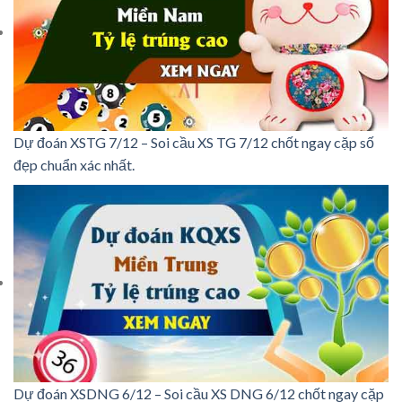
Dự đoán XSTG 7/12 – Soi cầu XS TG 7/12 chốt ngay cặp số
đẹp chuẩn xác nhất.
Dự đoán XSDNG 6/12 – Soi cầu XS DNG 6/12 chốt ngay cặp