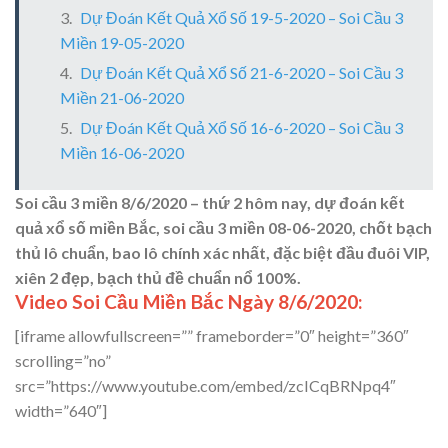
Dự Đoán Kết Quả Xổ Số 19-5-2020 – Soi Cầu 3
Miền 19-05-2020
Dự Đoán Kết Quả Xổ Số 21-6-2020 – Soi Cầu 3
Miền 21-06-2020
Dự Đoán Kết Quả Xổ Số 16-6-2020 – Soi Cầu 3
Miền 16-06-2020
Soi cầu 3 miền 8/6/2020 – thứ 2 hôm nay, dự đoán kết
quả xổ số miền Bắc, soi cầu 3 miền 08-06-2020, chốt bạch
thủ lô chuẩn, bao lô chính xác nhất, đặc biệt đầu đuôi VIP,
xiên 2 đẹp, bạch thủ đề chuẩn nổ 100%.
Video Soi Cầu Miền Bắc Ngày 8/6/2020:
[iframe allowfullscreen=”” frameborder=”0″ height=”360″
scrolling=”no”
src=”https://www.youtube.com/embed/zcICqBRNpq4″
width=”640″]