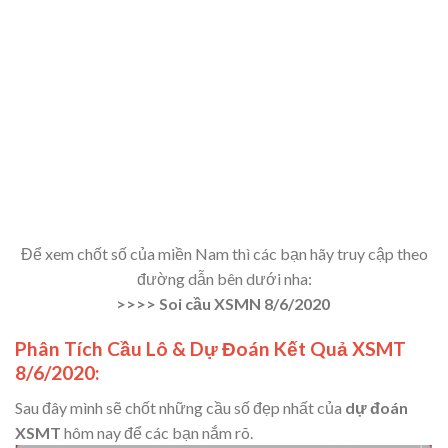
Để xem chốt số của miền Nam thì các bạn hãy truy cập theo
đường dẫn bên dưới nha:
>>>> Soi cầu XSMN 8/6/2020
Phân Tích Cầu Lô & Dự Đoán Kết Quả XSMT
8/6/2020:
Sau đây mình sẽ chốt những cầu số đẹp nhất của
dự đoán
XSMT
hôm nay để các bạn nắm rõ.