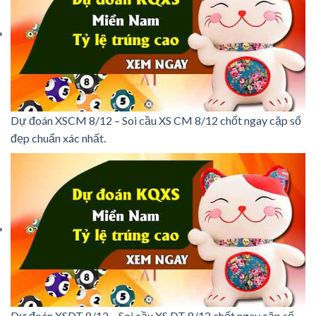
Dự đoán XSCM 8/12 – Soi cầu XS CM 8/12 chốt ngay cặp số
đẹp chuẩn xác nhất.
Dự đoán XSDT 8/12 – Soi cầu XS DT 8/12 chốt ngay cặp số