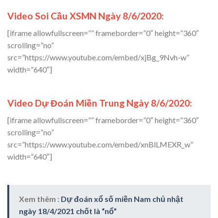
Video Soi Cầu XSMN Ngày 8/6/2020:
[iframe allowfullscreen=”” frameborder=”0″ height=”360″
scrolling=”no”
src=”https://www.youtube.com/embed/xjBg_9Nvh-w”
width=”640″]
Video Dự Đoán Miền Trung Ngày 8/6/2020:
[iframe allowfullscreen=”” frameborder=”0″ height=”360″
scrolling=”no”
src=”https://www.youtube.com/embed/xnBlLMEXR_w”
width=”640″]
Xem thêm :
Dự đoán xổ số miền Nam chủ nhật
ngày 18/4/2021 chốt là “nổ”