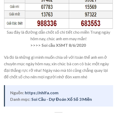
Sau đây là đường dẫn chốt số chi tiết cho miền Trung ngày
hôm nay, chúc anh em may mắn!
>>>> Soi cầu XSMT 8/6/2020
Và đó là những gì mình muốn chia sẻ với toàn thể anh em ở
chuyên mục ngày hôm nay, xin chúc bà con cô bác một ngày
đại thắng rực rỡ nha! Ngày nào mà tôi cũng chẳng quay lại
để chốt số cho nên mọi người nhớ đón xem nhé
Nguồn:
https://nhlfa.com
Danh mục:
Soi Cầu - Dự Đoán Xổ Số 3 Miền