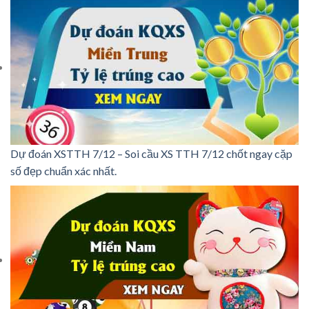
Dự đoán XSTTH 7/12 – Soi cầu XS TTH 7/12 chốt ngay cặp
số đẹp chuẩn xác nhất.