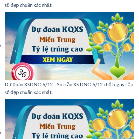
số đẹp chuẩn xác nhất.
Dự đoán XSDNO 6/12 – Soi cầu XS DNO 6/12 chốt ngay cặp
số đẹp chuẩn xác nhất.