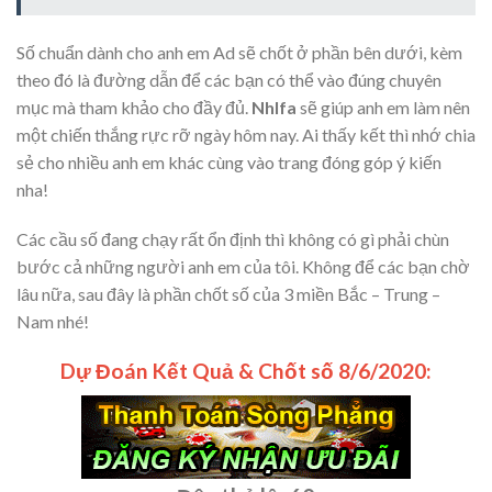
Số chuẩn dành cho anh em Ad sẽ chốt ở phần bên dưới, kèm
theo đó là đường dẫn để các bạn có thể vào đúng chuyên
mục mà tham khảo cho đầy đủ.
Nhlfa
sẽ giúp anh em làm nên
một chiến thắng rực rỡ ngày hôm nay. Ai thấy kết thì nhớ chia
sẻ cho nhiều anh em khác cùng vào trang đóng góp ý kiến
nha!
Các cầu số đang chạy rất ổn định thì không có gì phải chùn
bước cả những người anh em của tôi. Không để các bạn chờ
lâu nữa, sau đây là phần chốt số của 3 miền Bắc – Trung –
Nam nhé!
Dự Đoán Kết Quả & Chốt số 8/6/2020: