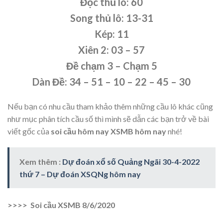
Độc thủ lô: 60
Song thủ lô: 13-31
Kép: 11
Xiên 2: 03 – 57
Đề chạm 3 – Chạm 5
Dàn Đề: 34 – 51 – 10 – 22 – 45 – 30
Nếu bạn có nhu cầu tham khảo thêm những cầu lô khác cũng
như mục phân tích cầu số thì mình sẽ dẫn các bạn trở về bài
viết gốc của
soi cầu hôm nay XSMB hôm nay
nhé!
Xem thêm :
Dự đoán xổ số Quảng Ngãi 30-4-2022
thứ 7 – Dự đoán XSQNg hôm nay
>>>> Soi cầu XSMB 8/6/2020