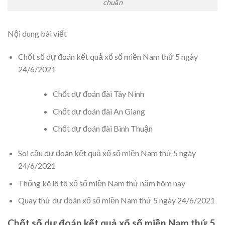
chuẩn
Nội dung bài viết
Chốt số dự đoán kết quả xổ số miền Nam thứ 5 ngày
24/6/2021
Chốt dự đoán đài Tây Ninh
Chốt dự đoán đài An Giang
Chốt dự đoán đài Bình Thuận
Soi cầu dự đoán kết quả xổ số miền Nam thứ 5 ngày
24/6/2021
Thống kê lô tô xổ số miền Nam thứ năm hôm nay
Quay thử dự đoán xổ số miền Nam thứ 5 ngày 24/6/2021
Chốt số dự đoán kết quả xổ số miền Nam thứ 5