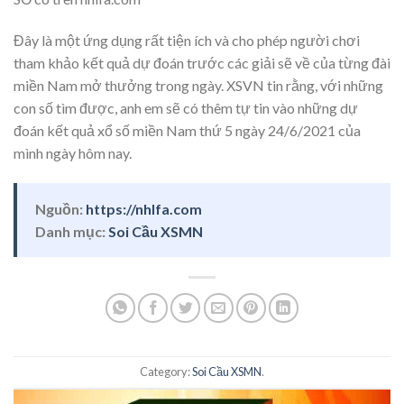
Đây là một ứng dụng rất tiện ích và cho phép người chơi
tham khảo kết quả dự đoán trước các giải sẽ về của từng đài
miền Nam mở thưởng trong ngày. XSVN tin rằng, với những
con số tìm được, anh em sẽ có thêm tự tin vào những
dự
đoán kết quả xổ số miền Nam thứ 5 ngày 24/6/2021 của
mình ngày hôm nay.
Nguồn:
https://nhlfa.com
Danh mục:
Soi Cầu XSMN
Category:
Soi Cầu XSMN
.