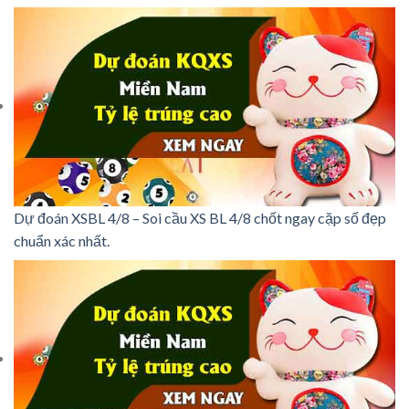
Dự đoán XSBL 4/8 – Soi cầu XS BL 4/8 chốt ngay cặp số đẹp
chuẩn xác nhất.