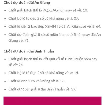
Chốt dự đoán đài An Giang
Chốt giải bạch thủ lô KQXSAG hôm nay sẽ về: 10.
Chốt bộ lô tô đẹp 2 số có khả năng về là: 07.
Chốt lô xiên 2 bao đẹp XSMNT5 đài An Giang sẽ về là: 64.
Chốt dự đoán giải 8 xổ số miền Nam thứ 5 hôm nay đài An
Giang về: 71.
Chốt dự đoán đài Bình Thuận
Chốt giải bạch thủ lô kết quả xổ số Bình Thuận hôm nay
sẽ về: 24
Chốt bộ lô tô đẹp 2 số có khả năng về là: 14.
Chốt lô xiên 2 có khả năng về là: 56.
Chốt dự đoán giải 8 đài Bình Thuận về: 37.