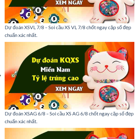
Dự đoán XSVL 7/8 – Soi cầu XS VL 7/8 chốt ngay cặp số đẹp
chuẩn xác nhất.
Dự đoán XSAG 6/8 – Soi cầu XS AG 6/8 chốt ngay cặp số đẹp
chuẩn xác nhất.