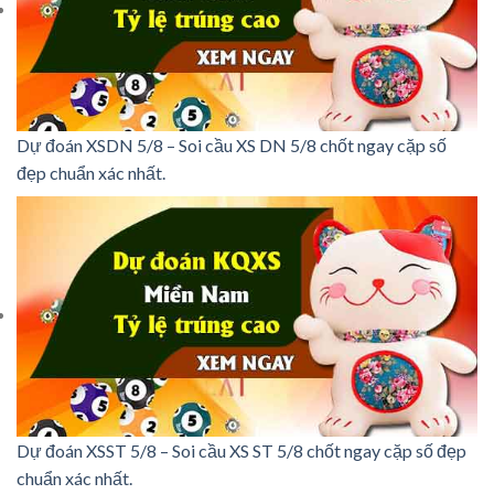
Dự đoán XSDN 5/8 – Soi cầu XS DN 5/8 chốt ngay cặp số
đẹp chuẩn xác nhất.
Dự đoán XSST 5/8 – Soi cầu XS ST 5/8 chốt ngay cặp số đẹp
chuẩn xác nhất.