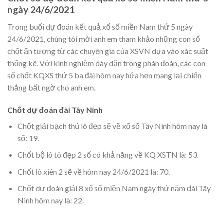
ngày 24/6/2021
Trong buổi dự đoán kết quả xổ số miền Nam thứ 5 ngày
24/6/2021, chúng tôi mời anh em tham khảo những con số
chốt ấn tượng từ các chuyên gia của XSVN dựa vào xác suất
thống kê. Với kinh nghiệm dày dặn trong phán đoán, các con
số chốt KQXS thứ 5 ba đài hôm nay hứa hẹn mang lại chiến
thắng bất ngờ cho anh em.
Chốt dự đoán đài Tây Ninh
Chốt giải bạch thủ lô đẹp sẽ về xổ số Tây Ninh hôm nay là
số: 19.
Chốt bộ lô tô đẹp 2 số có khả năng về KQ XSTN là: 53.
Chốt lô xiên 2 sẽ về hôm nay 24/6/2021 là: 70.
Chốt dự đoán giải 8 xổ số miền Nam ngày thứ năm đài Tây
Ninh hôm nay là: 22.