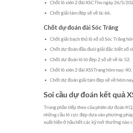
Chốt lô xiên 2 đài XSCTho ngày 26/5/202
Chốt giải tám đẹp sẽ về là: 66.
Chốt dự đoán đài Sóc Trăng
Chốt giải bạch thủ lô xổ số Sóc Trăng hôm
Chốt dự đoán đầu đuôi giải đặc biệt xổ s
Chốt dự đoán lô tô đẹp 2 số sẽ về là: 52.
Chốt lô xiên 2 đài XSSTrang hôm nay: 40.
Chốt dự đoán giải tám đẹp sẽ về hôm nay 
Soi cầu dự đoán kết quả
Trong phần tiếp theo của phiên dự đoán KQ
những cầu lô cực đẹp dựa vào phương pháp so
xuất hiện ở hầu hết các kỳ mở thưởng nào 