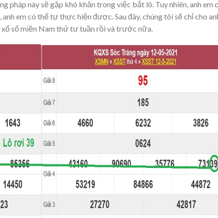
 pháp này sẽ gặp khó khăn trong việc bắt lô. Tuy nhiên, anh em c
, anh em có thể tự thực hiện được. Sau đây, chúng tôi sẽ chỉ cho an
 xổ số miền Nam thứ tư tuần rồi và trước nữa.