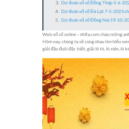
Dự đoán xổ số Đồng Tháp 5-6-20
Dự đoán xổ số Đà Lạt 7-5-2023 c
Dự đoán xổ số Đồng Nai 19-10-2
Web xổ số online – nhlfa.com chào mừng an
Hôm nay, chúng ta sẽ cùng nhau tìm hiểu xem
giải đầu đuôi đặc biệt, giải lô tô, lô xiên, l