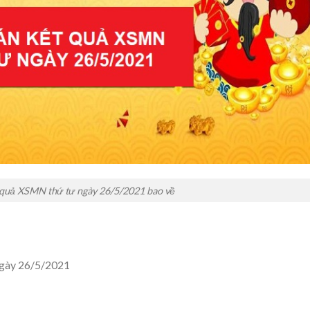
quả XSMN thứ tư ngày 26/5/2021 bao về
ngày 26/5/2021