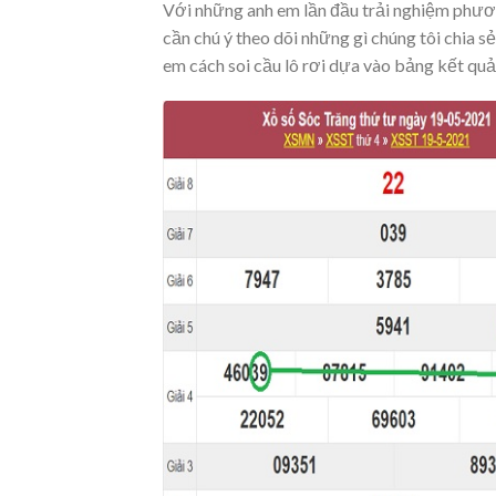
Với những anh em lần đầu trải nghiệm phương
cần chú ý theo dõi những gì chúng tôi chia sẻ
em cách soi cầu lô rơi dựa vào bảng kết quả