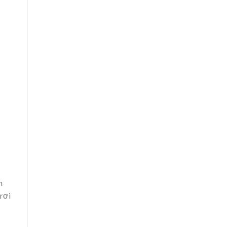
m
 rơi