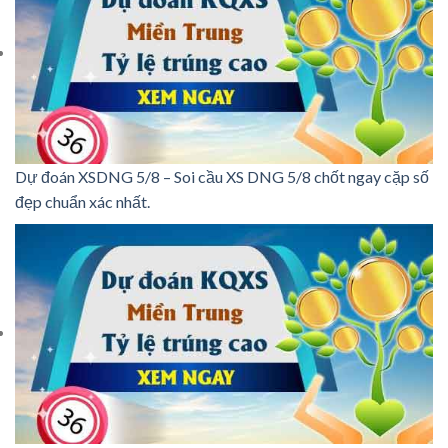
Dự đoán XSDNG 5/8 – Soi cầu XS DNG 5/8 chốt ngay cặp số
đẹp chuẩn xác nhất.