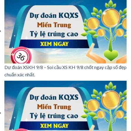
Dự đoán XSKH 9/8 – Soi cầu XS KH 9/8 chốt ngay cặp số đẹp
chuẩn xác nhất.