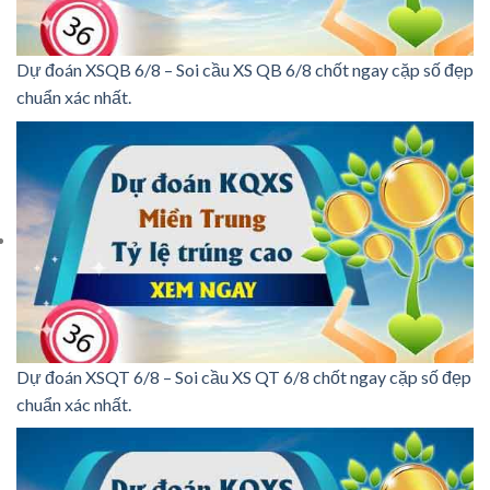
Dự đoán XSQB 6/8 – Soi cầu XS QB 6/8 chốt ngay cặp số đẹp
chuẩn xác nhất.
Dự đoán XSQT 6/8 – Soi cầu XS QT 6/8 chốt ngay cặp số đẹp
chuẩn xác nhất.