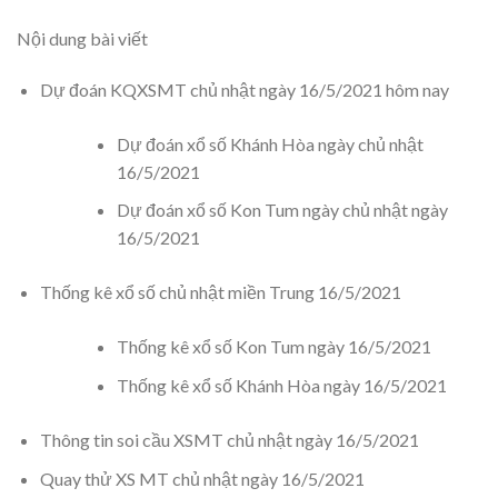
Nội dung bài viết
Dự đoán KQXSMT chủ nhật ngày 16/5/2021 hôm nay
Dự đoán xổ số Khánh Hòa ngày chủ nhật
16/5/2021
Dự đoán xổ số Kon Tum ngày chủ nhật ngày
16/5/2021
Thống kê xổ số chủ nhật miền Trung 16/5/2021
Thống kê xổ số Kon Tum ngày 16/5/2021
Thống kê xổ số Khánh Hòa ngày 16/5/2021
Thông tin soi cầu XSMT chủ nhật ngày 16/5/2021
Quay thử XS MT chủ nhật ngày 16/5/2021