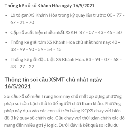
Thống kê xổ số Khánh Hòa ngày 16/5/2021
Lô tô gan XS Khánh Hòa trong kỳ quay lần trước: 00 – 77 –
67 – 21 – 70
Cặp số xuất hiện nhiều nhất XSKH: 87 – 07 – 43 – 45 – 50
Thống kê giải tám XS Khánh Hòa chủ nhật hôm nay: 42 –
33 – 99 – 90 – 59 – 54 – 15
Thống kê giải đặc biệt XS Khánh Hòa: 83 – 94 – 07 – 68 –
43 – 27 – 22
Thông tin soi cầu XSMT chủ nhật ngày
16/5/2021
Soi cầu xổ số miền Trung hôm nay chủ nhật áp dụng phương
pháp soi cầu bạch thủ lô để người chơi tham khảo. Phương
pháp này dựa vào các con số trên bảng KQXS chạy với biên
độ 3 kỳ quay số chính xác. Cầu chạy với thời gian chính xác đó
mang đến nhiều gợi ý logic. Dưới đây là kết quả soi cầu dự