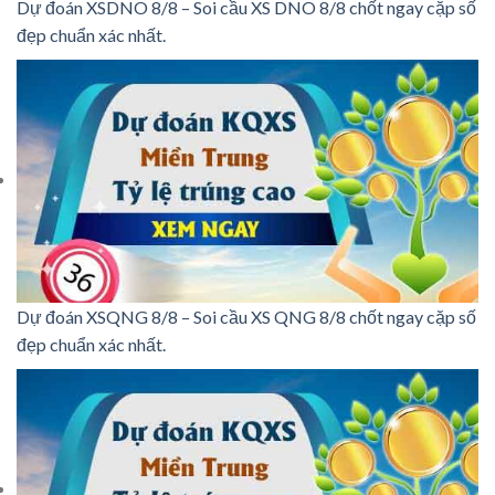
Dự đoán XSDNO 8/8 – Soi cầu XS DNO 8/8 chốt ngay cặp số
đẹp chuẩn xác nhất.
Dự đoán XSQNG 8/8 – Soi cầu XS QNG 8/8 chốt ngay cặp số
đẹp chuẩn xác nhất.