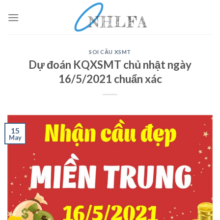
Skip
to
content
SOI CẦU XSMT
Dự đoán KQXSMT chủ nhật ngày
16/5/2021 chuẩn xác
15
May