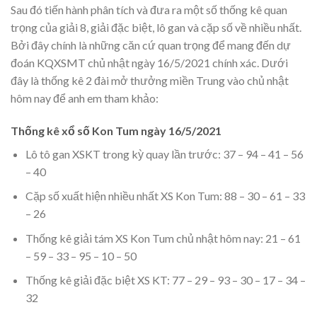
Sau đó tiến hành phân tích và đưa ra một số thống kê quan
trọng của giải 8, giải đặc biệt, lô gan và cặp số về nhiều nhất.
Bởi đây chính là những căn cứ quan trọng để mang đến dự
đoán KQXSMT chủ nhật ngày 16/5/2021 chính xác. Dưới
đây là thống kê 2 đài mở thưởng miền Trung vào chủ nhật
hôm nay để anh em tham khảo:
Thống kê xổ số Kon Tum ngày 16/5/2021
Lô tô gan XSKT trong kỳ quay lần trước: 37 – 94 – 41 – 56
– 40
Cặp số xuất hiện nhiều nhất XS Kon Tum: 88 – 30 – 61 – 33
– 26
Thống kê giải tám XS Kon Tum chủ nhật hôm nay: 21 – 61
– 59 – 33 – 95 – 10 – 50
Thống kê giải đặc biệt XS KT: 77 – 29 – 93 – 30 – 17 – 34 –
32