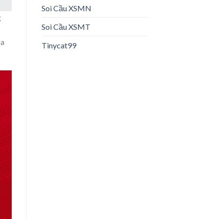
Soi Cầu XSMN
g
Soi Cầu XSMT
ủa
Tinycat99