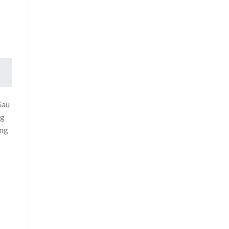
Sau
ng
ởng