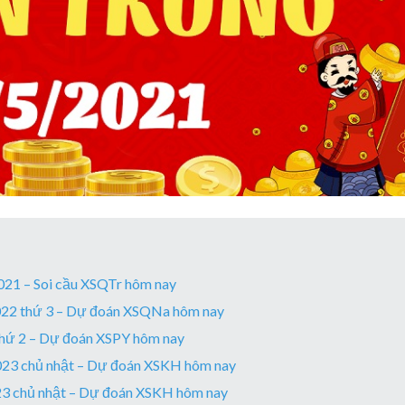
021 – Soi cầu XSQTr hôm nay
22 thứ 3 – Dự đoán XSQNa hôm nay
thứ 2 – Dự đoán XSPY hôm nay
023 chủ nhật – Dự đoán XSKH hôm nay
23 chủ nhật – Dự đoán XSKH hôm nay