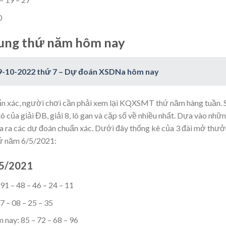
0
rung thứ năm hôm nay
9-10-2022 thứ 7 – Dự đoán XSDNa hôm nay
ẩn xác, người chơi cần phải xem lại KQXSMT thứ năm hàng tuần. 
tô của giải ĐB, giải 8, lô gan và cặp số về nhiều nhất. Dựa vào nhữ
ưa ra các dự đoán chuẩn xác. Dưới đây thống kê của 3 đài mở thư
ứ năm 6/5/2021:
/5/2021
91 – 48 – 46 – 24 – 11
7 – 08 – 25 – 35
 nay: 85 – 72 – 68 – 96