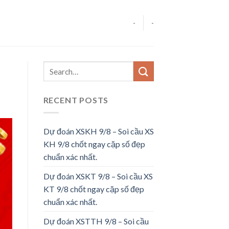
-
-
RECENT POSTS
Dự đoán XSKH 9/8 – Soi cầu XS
KH 9/8 chốt ngay cặp số đẹp
chuẩn xác nhất.
Dự đoán XSKT 9/8 – Soi cầu XS
KT 9/8 chốt ngay cặp số đẹp
chuẩn xác nhất.
Dự đoán XSTTH 9/8 – Soi cầu