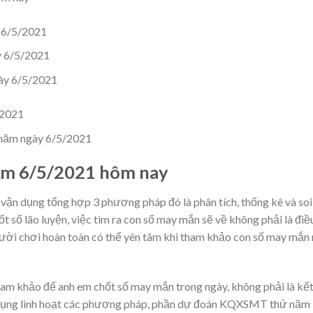
y 6/5/2021
y 6/5/2021
ày 6/5/2021
/2021
 năm ngày 6/5/2021
m 6/5/2021 hôm nay
ận dụng tổng hợp 3 phương pháp đó là phân tích, thống kê và soi
t số lão luyện, việc tìm ra con số may mắn sẽ về không phải là điề
người chơi hoàn toàn có thể yên tâm khi tham khảo con số may mắn
 tham khảo để anh em chốt số may mắn trong ngày, không phải là kế
n dụng linh hoạt các phương pháp, phần dự đoán KQXSMT thứ năm