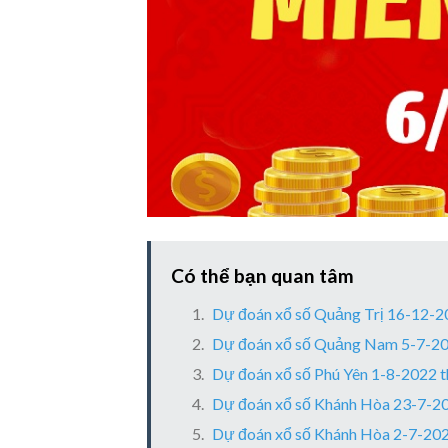
Có thể bạn quan tâm
Dự đoán xổ số Quảng Trị 16-12-2
Dự đoán xổ số Quảng Nam 5-7-20
Dự đoán xổ số Phú Yên 1-8-2022 
Dự đoán xổ số Khánh Hòa 23-7-2
Dự đoán xổ số Khánh Hòa 2-7-20