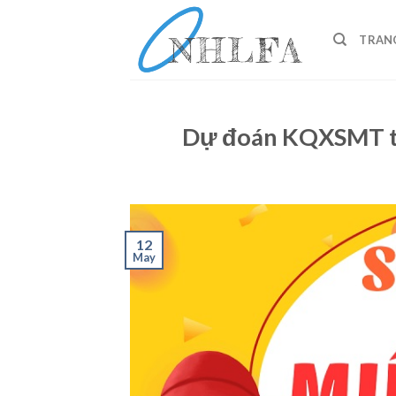
Skip
to
TRAN
content
Dự đoán KQXSMT t
12
May