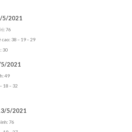
3/5/2021
rị: 76
 cao: 38 – 19 – 29
: 30
3/5/2021
h: 49
– 18 – 32
13/5/2021
ình: 76
– 19 – 27