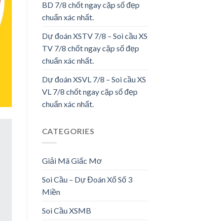
BD 7/8 chốt ngay cặp số đẹp
chuẩn xác nhất.
Dự đoán XSTV 7/8 – Soi cầu XS
TV 7/8 chốt ngay cặp số đẹp
chuẩn xác nhất.
Dự đoán XSVL 7/8 – Soi cầu XS
VL 7/8 chốt ngay cặp số đẹp
chuẩn xác nhất.
CATEGORIES
Giải Mã Giấc Mơ
Soi Cầu – Dự Đoán Xổ Số 3
Miền
Soi Cầu XSMB