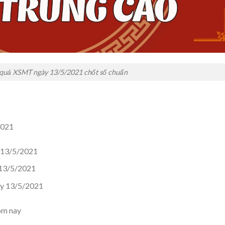
quả XSMT ngày 13/5/2021 chốt số chuẩn
2021
 13/5/2021
 13/5/2021
ày 13/5/2021
ôm nay