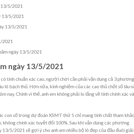
y 13/5/2021
y 13/5/2021
ày 13/5/2021
5/2021
 năm ngày 13/5/2021
m ngày 13/5/2021
có tính chuẩn xác cao, người chơi cần phải vận dụng cả 3 phươn
cầu lô bạch thủ. Hơn nữa, kinh nghiệm của các cao thủ chốt số lâu 
 nay. Chính vì thế, anh em không phải lo lắng về tính chính xác v
ác con số trong dự đoán XSMT thứ 5 chỉ mang tính chất tham khảo
, không chính xác tuyệt đối 100%. Sau khi vận dụng các phương
3/5/2021 sẽ gợi ý cho anh em nhiều bộ lô đẹp của đầu đuôi giải