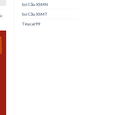
Soi Cầu XSMN
Soi Cầu XSMT
ặc
.
Tinycat99