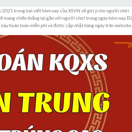
021 trong bài viết hôm nay của XSVN sẽ gợi ý cho người chơi
sẽ mang chiến thắng lại gần với người chơi trong ngày hôm nay. Đ
ết này hoàn toàn miễn phí và được cập nhật hàng ngày trên website