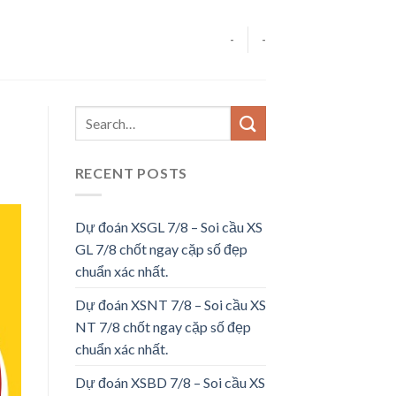
-
-
RECENT POSTS
Dự đoán XSGL 7/8 – Soi cầu XS
GL 7/8 chốt ngay cặp số đẹp
chuẩn xác nhất.
Dự đoán XSNT 7/8 – Soi cầu XS
NT 7/8 chốt ngay cặp số đẹp
chuẩn xác nhất.
Dự đoán XSBD 7/8 – Soi cầu XS