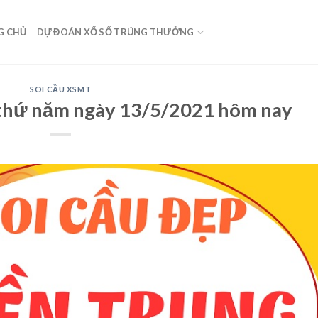
G CHỦ
DỰ ĐOÁN XỔ SỐ TRÚNG THƯỞNG
SOI CẦU XSMT
hứ năm ngày 13/5/2021 hôm nay