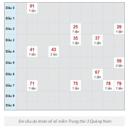
Soi cầu dự đoán xổ số miền Trung thứ 3 Quảng Nam