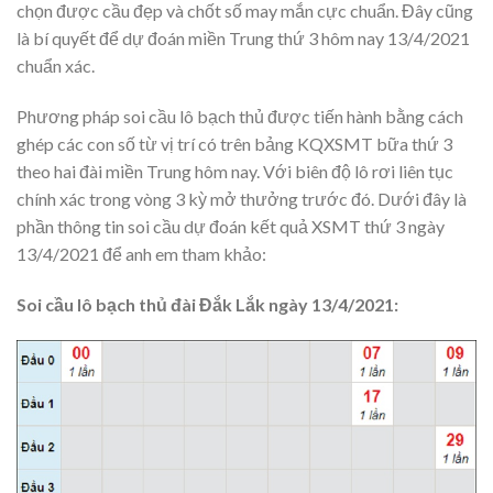
chọn được cầu đẹp và chốt số may mắn cực chuẩn. Đây cũng
là bí quyết để dự đoán miền Trung thứ 3 hôm nay 13/4/2021
chuẩn xác.
Phương pháp soi cầu lô bạch thủ được tiến hành bằng cách
ghép các con số từ vị trí có trên bảng KQXSMT bữa thứ 3
theo hai đài miền Trung hôm nay. Với biên độ lô rơi liên tục
chính xác trong vòng 3 kỳ mở thưởng trước đó. Dưới đây là
phần thông tin soi cầu dự đoán kết quả XSMT thứ 3 ngày
13/4/2021 để anh em tham khảo:
Soi cầu lô bạch thủ đài Đắk Lắk ngày 13/4/2021: