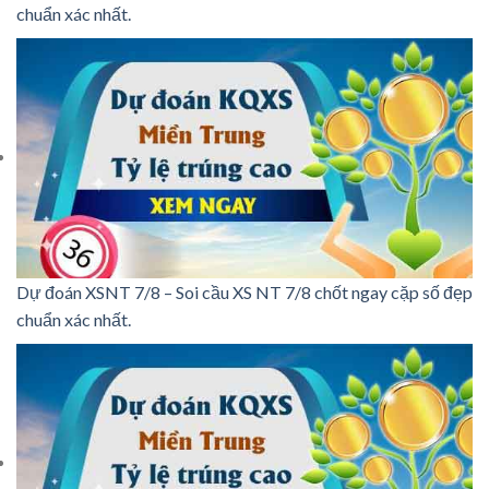
chuẩn xác nhất.
Dự đoán XSNT 7/8 – Soi cầu XS NT 7/8 chốt ngay cặp số đẹp
chuẩn xác nhất.