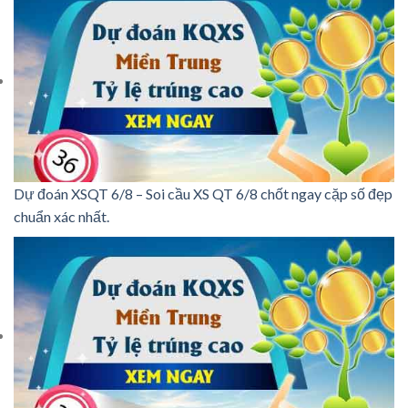
Dự đoán XSQT 6/8 – Soi cầu XS QT 6/8 chốt ngay cặp số đẹp
chuẩn xác nhất.