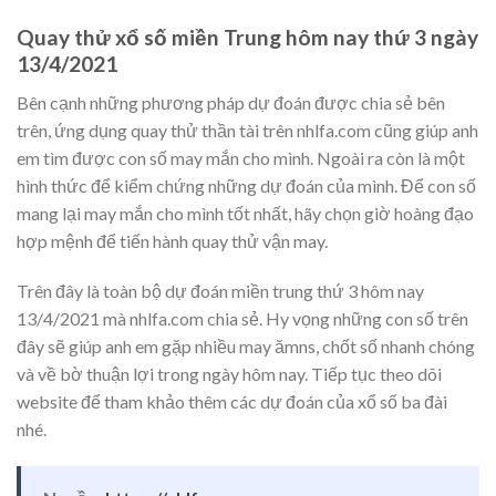
Quay thử xổ số miền Trung hôm nay thứ 3 ngày
13/4/2021
Bên cạnh những phương pháp dự đoán được chia sẻ bên
trên, ứng dụng quay thử thần tài trên nhlfa.com cũng giúp anh
em tìm được con số may mắn cho mình. Ngoài ra còn là một
hình thức để kiểm chứng những dự đoán của mình. Để con số
mang lại may mắn cho mình tốt nhất, hãy chọn giờ hoàng đạo
hợp mệnh để tiến hành quay thử vận may.
Trên đây là toàn bộ dự đoán miền trung thứ 3 hôm nay
13/4/2021 mà nhlfa.com chia sẻ. Hy vọng những con số trên
đây sẽ giúp anh em gặp nhiều may ămns, chốt số nhanh chóng
và về bờ thuận lợi trong ngày hôm nay. Tiếp tục theo dõi
website để tham khảo thêm các dự đoán của xổ số ba đài
nhé.