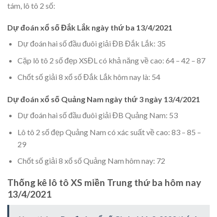
tám, lô tô 2 số:
Dự đoán xổ số Đắk Lắk ngày thứ ba 13/4/2021
Dự đoán hai số đầu đuôi giải ĐB Đắk Lắk: 35
Cặp lô tô 2 số đẹp XSĐL có khả năng về cao: 64 – 42 – 87
Chốt số giải 8 xổ số Đắk Lắk hôm nay là: 54
Dự đoán xổ số Quảng Nam ngày thứ 3 ngày 13/4/2021
Dự đoán hai số đầu đuôi giải ĐB Quảng Nam: 53
Lô tô 2 số đẹp Quảng Nam có xác suất về cao: 83 – 85 –
29
Chốt số giải 8 xổ số Quảng Nam hôm nay: 72
Thống kê lô tô XS miền Trung thứ ba hôm nay
13/4/2021