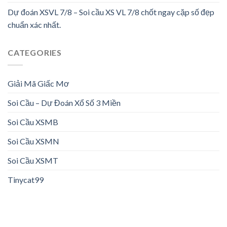
Dự đoán XSVL 7/8 – Soi cầu XS VL 7/8 chốt ngay cặp số đẹp
chuẩn xác nhất.
CATEGORIES
Giải Mã Giấc Mơ
Soi Cầu – Dự Đoán Xổ Số 3 Miền
Soi Cầu XSMB
Soi Cầu XSMN
Soi Cầu XSMT
Tinycat99