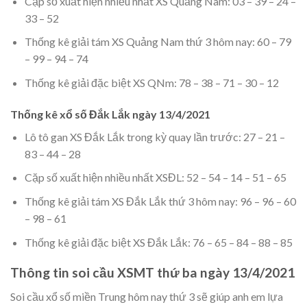
Cặp số xuất hiện nhiều nhất XS Quảng Nam: 03 – 39 – 24 –
33 – 52
Thống kê giải tám XS Quảng Nam thứ 3 hôm nay: 60 – 79
– 99 – 94 – 74
Thống kê giải đặc biệt XS QNm: 78 – 38 – 71 – 30 – 12
Thống kê xổ số Đắk Lắk ngày 13/4/2021
Lô tô gan XS Đắk Lắk trong kỳ quay lần trước: 27 – 21 –
83 – 44 – 28
Cặp số xuất hiện nhiều nhất XSĐL: 52 – 54 – 14 – 51 – 65
Thống kê giải tám XS Đắk Lắk thứ 3 hôm nay: 96 – 96 – 60
– 98 – 61
Thống kê giải đặc biệt XS Đắk Lắk: 76 – 65 – 84 – 88 – 85
Thông tin soi cầu XSMT thứ ba ngày 13/4/2021
Soi cầu xổ số miền Trung hôm nay thứ 3 sẽ giúp anh em lựa