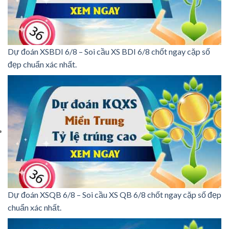
Dự đoán XSBDI 6/8 – Soi cầu XS BDI 6/8 chốt ngay cặp số
đẹp chuẩn xác nhất.
Dự đoán XSQB 6/8 – Soi cầu XS QB 6/8 chốt ngay cặp số đẹp
chuẩn xác nhất.