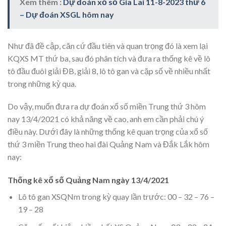
Xem thêm :
Dự đoán xổ số Gia Lai 11-8-2023 thứ 6
– Dự đoán XSGL hôm nay
Như đã đề cập, căn cứ đầu tiên và quan trọng đó là xem lại
KQXS MT thứ ba, sau đó phân tích và đưa ra thống kê về lô
tô đầu đuôi giải ĐB, giải 8, lô tô gan và cặp số về nhiều nhất
trong những kỳ qua.
Do vậy, muốn đưa ra dự đoán xổ số miền Trung thứ 3 hôm
nay 13/4/2021 có khả năng về cao, anh em cần phải chú ý
điều này. Dưới đây là những thống kê quan trọng của xổ số
thứ 3 miền Trung theo hai đài Quảng Nam và Đắk Lắk hôm
nay:
Thống kê xổ số Quảng Nam ngày 13/4/2021
Lô tô gan XSQNm trong kỳ quay lần trước: 00 – 32 – 76 –
19 – 28