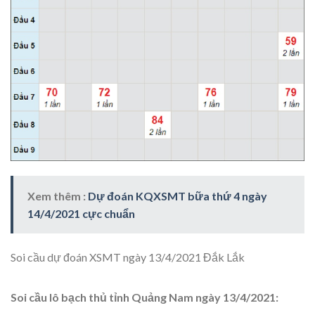
Xem thêm :
Dự đoán KQXSMT bữa thứ 4 ngày
14/4/2021 cực chuẩn
Soi cầu dự đoán XSMT ngày 13/4/2021 Đắk Lắk
Soi cầu lô bạch thủ tỉnh Quảng Nam ngày 13/4/2021: