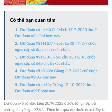
Có thể bạn quan tâm
Dự đoán xổ số Hồ Chí Minh 17-7-2023 thứ 2 –
Dự đoán XSHCM hôm nay
Dự đoán XSTN 2/7 – Soi cầu XS TN 2/7 chốt
ngay cặp số đẹp chuẩn xác nhất.
Dự đoán XSTG 3/5 – Soi cầu XS TG 3/5 chốt
ngay cặp số đẹp chuẩn xác nhất.
Dự đoán xổ số Kiên Giang 3-7-2022 chủ nhật –
Dự đoán XSKG hôm nay
Dự đoán xổ số Sóc Trăng 12-10-2022 thứ 4 –
Dự đoán XSST hôm nay
Dự đoán xổ số Bạc Liêu 20/9/2022 được tổng hợp bởi
những chuyên gia XSVN. Theo kết quả dự đoán dưới đây, ta