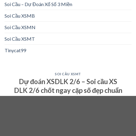
Soi Cầu – Dự Đoán Xổ Số 3 Miền
Soi Cầu XSMB
Soi Cầu XSMN
Soi Cầu XSMT
Tinycat99
SOI CẦU XSMT
Dự đoán XSDLK 2/6 – Soi cầu XS
DLK 2/6 chốt ngay cặp số đẹp chuẩn
xác nhất.
01
Jun