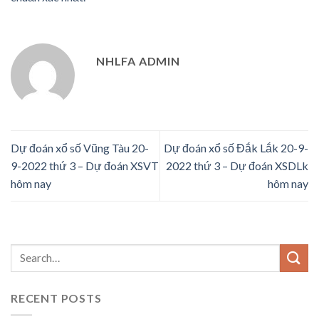
NHLFA ADMIN
Dự đoán xổ số Vũng Tàu 20-
Dự đoán xổ số Đắk Lắk 20-9-
9-2022 thứ 3 – Dự đoán XSVT
2022 thứ 3 – Dự đoán XSDLk
hôm nay
hôm nay
RECENT POSTS