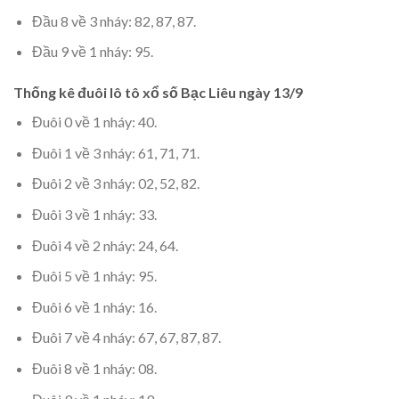
Đầu 8 về 3 nháy: 82, 87, 87.
Đầu 9 về 1 nháy: 95.
Thống kê đuôi lô tô xổ số Bạc Liêu ngày 13/9
Đuôi 0 về 1 nháy: 40.
Đuôi 1 về 3 nháy: 61, 71, 71.
Đuôi 2 về 3 nháy: 02, 52, 82.
Đuôi 3 về 1 nháy: 33.
Đuôi 4 về 2 nháy: 24, 64.
Đuôi 5 về 1 nháy: 95.
Đuôi 6 về 1 nháy: 16.
Đuôi 7 về 4 nháy: 67, 67, 87, 87.
Đuôi 8 về 1 nháy: 08.