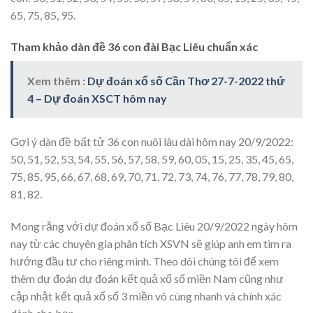
65, 75, 85, 95.
Tham khảo dàn đề 36 con đài Bạc Liêu chuẩn xác
Xem thêm :
Dự đoán xổ số Cần Thơ 27-7-2022 thứ
4 – Dự đoán XSCT hôm nay
Gợi ý dàn đề bất tử 36 con nuôi lâu dài hôm nay 20/9/2022:
50, 51, 52, 53, 54, 55, 56, 57, 58, 59, 60, 05, 15, 25, 35, 45, 65,
75, 85, 95, 66, 67, 68, 69, 70, 71, 72, 73, 74, 76, 77, 78, 79, 80,
81, 82.
Mong rằng với dự đoán xổ số Bạc Liêu 20/9/2022 ngày hôm
nay từ các chuyên gia phân tích XSVN sẽ giúp anh em tìm ra
hướng đầu tư cho riêng mình. Theo dõi chúng tôi để xem
thêm dự đoán dự đoán kết quả xổ số miền Nam cũng như
cập nhật kết quả xổ số 3 miền vô cùng nhanh và chính xác