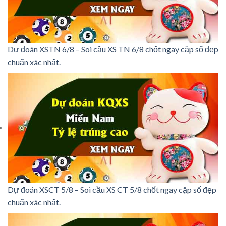
Dự đoán XSTN 6/8 – Soi cầu XS TN 6/8 chốt ngay cặp số đẹp
chuẩn xác nhất.
Dự đoán XSCT 5/8 – Soi cầu XS CT 5/8 chốt ngay cặp số đẹp
chuẩn xác nhất.