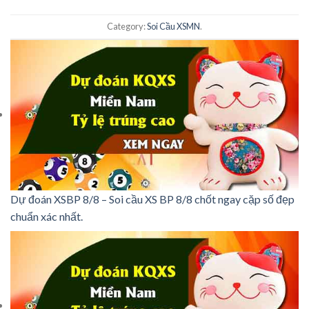
Category:
Soi Cầu XSMN
.
Dự đoán XSBP 8/8 – Soi cầu XS BP 8/8 chốt ngay cặp số đẹp
chuẩn xác nhất.