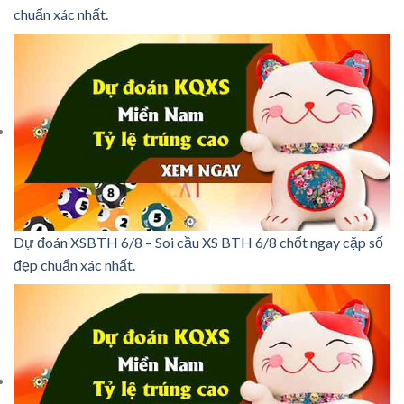
chuẩn xác nhất.
Dự đoán XSBTH 6/8 – Soi cầu XS BTH 6/8 chốt ngay cặp số
đẹp chuẩn xác nhất.