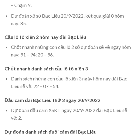
– Chạm 9 .
Dự đoán xổ số Bạc Liêu 20/9/2022, kết quả giải 8 hôm
nay: 85.
Cầu lô tô xiên 2 hôm nay đài Bạc Liêu
Chốt nhanh những con cầu lô 2 số dự đoán sẽ về ngày hôm
nay: 91 – 94; 20 – 96.
Chốt nhanh danh sách cầu lô tô xiên 3
Danh sách những con cầu lô xiên 3 ngày hôm nay đài Bạc
Liêu sẽ về: 22 – 07 – 54.
Đầu câm đài Bạc Liêu thứ 3 ngày 20/9/2022
Dự đoán đầu câm XSKT ngày 20/9/2022 đài Bạc Liêu sẽ
về: 2.
Dự đoán danh sách đuôi câm đài Bạc Liêu