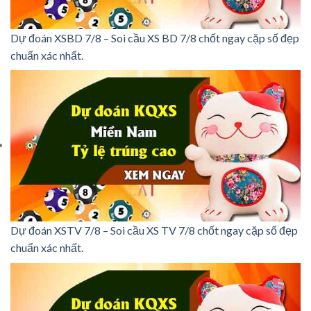
Dự đoán XSBD 7/8 – Soi cầu XS BD 7/8 chốt ngay cặp số đẹp
chuẩn xác nhất.
Dự đoán XSTV 7/8 – Soi cầu XS TV 7/8 chốt ngay cặp số đẹp
chuẩn xác nhất.