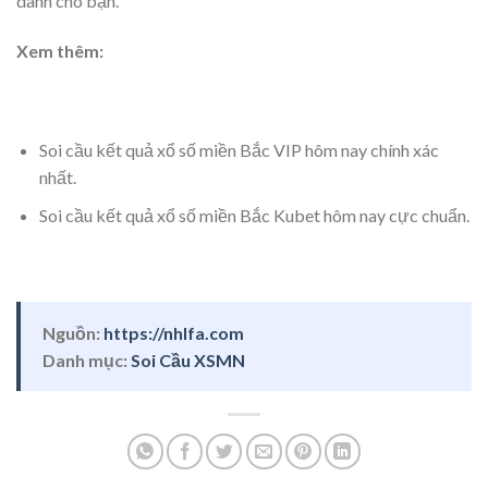
dành cho bạn.
Xem thêm:
Soi cầu kết quả xổ số miền Bắc VIP hôm nay chính xác
nhất.
Soi cầu kết quả xổ số miền Bắc Kubet hôm nay cực chuẩn.
Nguồn:
https://nhlfa.com
Danh mục:
Soi Cầu XSMN