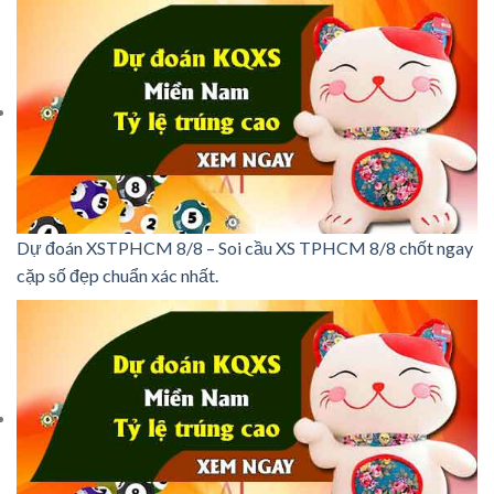
Dự đoán XSTPHCM 8/8 – Soi cầu XS TPHCM 8/8 chốt ngay
cặp số đẹp chuẩn xác nhất.