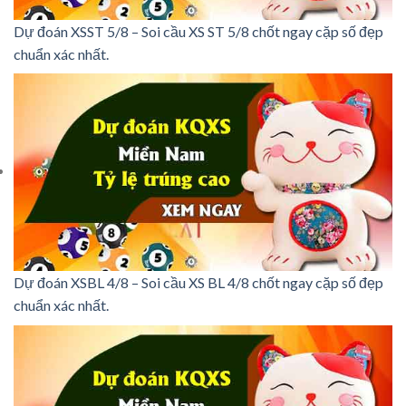
Dự đoán XSST 5/8 – Soi cầu XS ST 5/8 chốt ngay cặp số đẹp
chuẩn xác nhất.
Dự đoán XSBL 4/8 – Soi cầu XS BL 4/8 chốt ngay cặp số đẹp
chuẩn xác nhất.