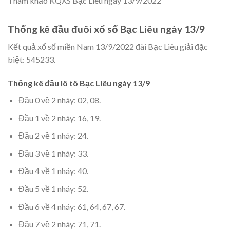
Tham khảo KQXS Bạc Liêu ngày 13/9/2022
Thống kê đầu đuôi xổ số Bạc Liêu ngày 13/9
Kết quả xổ số miền Nam 13/9/2022 đài Bạc Liêu giải đặc
biệt: 545233.
Thống kê đầu lô tô Bạc Liêu ngày 13/9
Đầu 0 về 2 nháy: 02, 08.
Đầu 1 về 2 nháy: 16, 19.
Đầu 2 về 1 nháy: 24.
Đầu 3 về 1 nháy: 33.
Đầu 4 về 1 nháy: 40.
Đầu 5 về 1 nháy: 52.
Đầu 6 về 4 nháy: 61, 64, 67, 67.
Đầu 7 về 2 nháy: 71, 71.