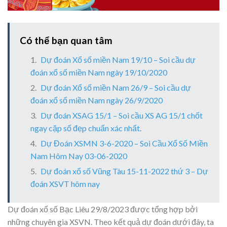
Có thể bạn quan tâm
Dự đoán Xổ số miền Nam 19/10 – Soi cầu dự
đoán xổ số miền Nam ngày 19/10/2020
Dự đoán Xổ số miền Nam 26/9 – Soi cầu dự
đoán xổ số miền Nam ngày 26/9/2020
Dự đoán XSAG 15/1 – Soi cầu XS AG 15/1 chốt
ngay cặp số đẹp chuẩn xác nhất.
Dự Đoán XSMN 3-6-2020 – Soi Cầu Xổ Số Miền
Nam Hôm Nay 03-06-2020
Dự đoán xổ số Vũng Tàu 15-11-2022 thứ 3 – Dự
đoán XSVT hôm nay
Dự đoán xổ số Bạc Liêu 29/8/2023 được tổng hợp bởi
những chuyên gia XSVN. Theo kết quả dự đoán dưới đây, ta