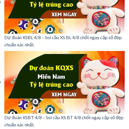
Dự đoán XSBL 4/8 – Soi cầu XS BL 4/8 chốt ngay cặp số đẹp
chuẩn xác nhất.
Dự đoán XSBT 4/8 – Soi cầu XS BT 4/8 chốt ngay cặp số đẹp
chuẩn xác nhất.