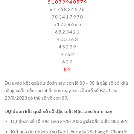
5 1 0 7 9 9 4 0 5 7 9
6 1 7 6 8 3 4 5 2 6
7 8 3 4 1 7 9 7 8
5 1 7 5 8 6 6 5
6 8 2 3 4 2 1
4 0 5 7 6 3
4 5 2 3 9
9 7 5 2
6 2 7
8 9
Dựa vào kết quả dự đoán này, con lô 89 – 98 là cặp số có khả
năng xuất hiện cao nhất hôm nay. Soi cầu xổ số Bạc Liêu
29/8/2023 có thể sẽ về con 89.
Dự đoán kết quả xổ số đặc biệt Bạc Liêu hôm nay
Dự đoán xổ số Bạc Liêu 29/8/2023 giải đặc biệt: 882589.
Kết quả dự đoán xổ số Bạc Liêu ngày 29 tháng 8: Chạm 9