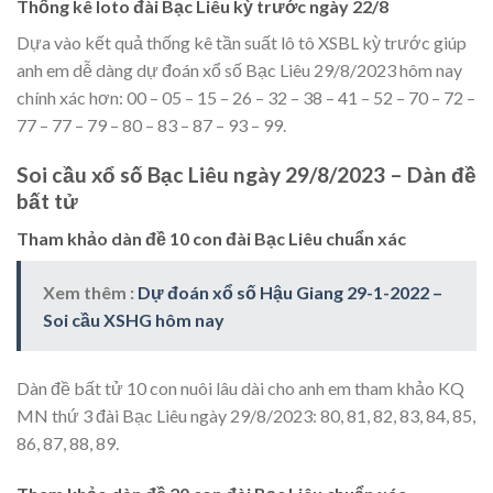
Thống kê loto đài Bạc Liêu kỳ trước ngày 22/8
Dựa vào kết quả thống kê tần suất lô tô XSBL kỳ trước giúp
anh em dễ dàng dự đoán xổ số Bạc Liêu 29/8/2023 hôm nay
chính xác hơn: 00 – 05 – 15 – 26 – 32 – 38 – 41 – 52 – 70 – 72 –
77 – 77 – 79 – 80 – 83 – 87 – 93 – 99.
Soi cầu xổ số Bạc Liêu ngày 29/8/2023 – Dàn đề
bất tử
Tham khảo dàn đề 10 con đài Bạc Liêu chuẩn xác
Xem thêm :
Dự đoán xổ số Hậu Giang 29-1-2022 –
Soi cầu XSHG hôm nay
Dàn đề bất tử 10 con nuôi lâu dài cho anh em tham khảo KQ
MN thứ 3 đài Bạc Liêu ngày 29/8/2023: 80, 81, 82, 83, 84, 85,
86, 87, 88, 89.