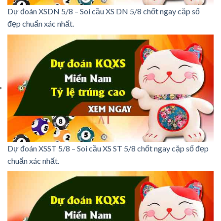
Dự đoán XSDN 5/8 – Soi cầu XS DN 5/8 chốt ngay cặp số
đẹp chuẩn xác nhất.
Dự đoán XSST 5/8 – Soi cầu XS ST 5/8 chốt ngay cặp số đẹp
chuẩn xác nhất.