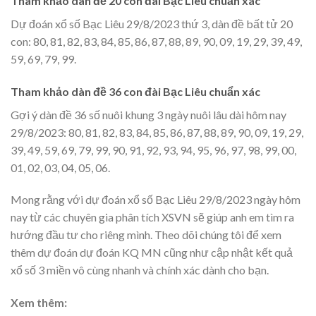
Tham khảo dàn đề 20 con đài Bạc Liêu chuẩn xác
Dự đoán xổ số Bạc Liêu 29/8/2023 thứ 3, dàn đề bất tử 20
con: 80, 81, 82, 83, 84, 85, 86, 87, 88, 89, 90, 09, 19, 29, 39, 49,
59, 69, 79, 99.
Tham khảo dàn đề 36 con đài Bạc Liêu chuẩn xác
Gợi ý dàn đề 36 số nuôi khung 3 ngày nuôi lâu dài hôm nay
29/8/2023: 80, 81, 82, 83, 84, 85, 86, 87, 88, 89, 90, 09, 19, 29,
39, 49, 59, 69, 79, 99, 90, 91, 92, 93, 94, 95, 96, 97, 98, 99, 00,
01, 02, 03, 04, 05, 06.
Mong rằng với dự đoán xổ số Bạc Liêu 29/8/2023 ngày hôm
nay từ các chuyên gia phân tích XSVN sẽ giúp anh em tìm ra
hướng đầu tư cho riêng mình. Theo dõi chúng tôi để xem
thêm dự đoán dự đoán KQ MN cũng như cập nhật kết quả
xổ số 3 miền vô cùng nhanh và chính xác dành cho bạn.
Xem thêm: