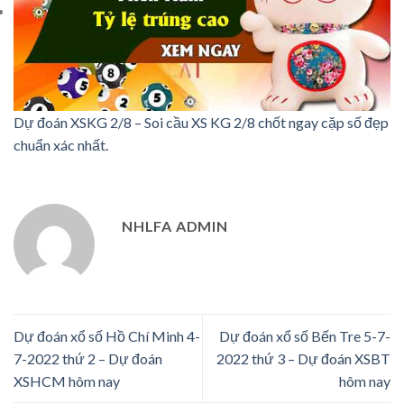
Dự đoán XSKG 2/8 – Soi cầu XS KG 2/8 chốt ngay cặp số đẹp
chuẩn xác nhất.
NHLFA ADMIN
Dự đoán xổ số Hồ Chí Minh 4-
Dự đoán xổ số Bến Tre 5-7-
7-2022 thứ 2 – Dự đoán
2022 thứ 3 – Dự đoán XSBT
XSHCM hôm nay
hôm nay