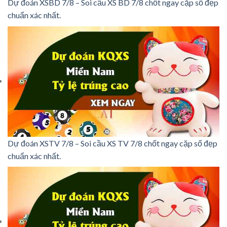
Dự đoán XSBD 7/8 – Soi cầu XS BD 7/8 chốt ngay cặp số đẹp
chuẩn xác nhất.
Dự đoán XSTV 7/8 – Soi cầu XS TV 7/8 chốt ngay cặp số đẹp
chuẩn xác nhất.