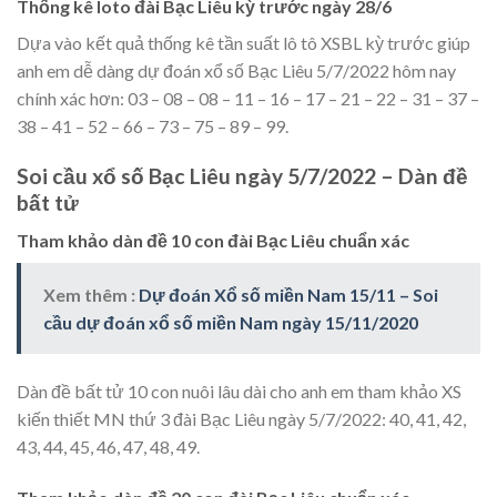
Thống kê loto đài Bạc Liêu kỳ trước ngày 28/6
Dựa vào kết quả thống kê tần suất lô tô XSBL kỳ trước giúp
anh em dễ dàng dự đoán xổ số Bạc Liêu 5/7/2022 hôm nay
chính xác hơn: 03 – 08 – 08 – 11 – 16 – 17 – 21 – 22 – 31 – 37 –
38 – 41 – 52 – 66 – 73 – 75 – 89 – 99.
Soi cầu xổ số Bạc Liêu ngày 5/7/2022 – Dàn đề
bất tử
Tham khảo dàn đề 10 con đài Bạc Liêu chuẩn xác
Xem thêm :
Dự đoán Xổ số miền Nam 15/11 – Soi
cầu dự đoán xổ số miền Nam ngày 15/11/2020
Dàn đề bất tử 10 con nuôi lâu dài cho anh em tham khảo XS
kiến thiết MN thứ 3 đài Bạc Liêu ngày 5/7/2022: 40, 41, 42,
43, 44, 45, 46, 47, 48, 49.