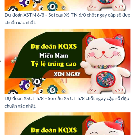
Dự đoán XSTN 6/8 – Soi cầu XS TN 6/8 chốt ngay cặp số đẹp
chuẩn xác nhất.
Dự đoán XSCT 5/8 – Soi cầu XS CT 5/8 chốt ngay cặp số đẹp
chuẩn xác nhất.