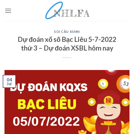
Skip
to
content
SOI CẦU XSMN
Dự đoán xổ số Bạc Liêu 5-7-2022
thứ 3 – Dự đoán XSBL hôm nay
04
Jul