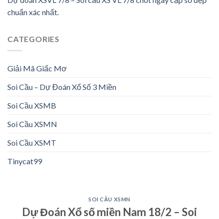
chuẩn xác nhất.
CATEGORIES
Giải Mã Giấc Mơ
Soi Cầu – Dự Đoán Xổ Số 3 Miền
Soi Cầu XSMB
Soi Cầu XSMN
Soi Cầu XSMT
Tinycat99
SOI CẦU XSMN
Dự Đoán Xổ số miền Nam 18/2 – Soi