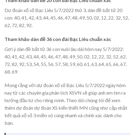
Tham khảo dàn đề 20 con đài Bạc Liêu chuẩn xác
Dự đoán xổ số Bạc Liêu 5/7/2022 thứ 3, dàn đề bất tử 20
con: 40, 41, 42, 43, 44, 45, 46, 47, 48, 49, 50, 02, 12, 22, 32, 52,
62, 72, 82, 92.
Tham khảo dàn đề 36 con đài Bạc Liêu chuẩn xác
Gợi ý dàn đề bất tử 36 con nuôi lâu dài hôm nay 5/7/2022:
40, 41, 42, 43, 44, 45, 46, 47, 48, 49, 50, 02, 12, 22, 32, 52, 62,
72, 82, 92, 53, 54, 55, 56, 57, 58, 59, 60, 61, 63, 64, 65, 66, 67,
68, 69.
Mong rằng với dự đoán xổ số Bạc Liêu 5/7/2022 ngày hôm
nay từ các chuyên gia phân tích XSVN sẽ giúp anh em tìm ra
hướng đầu tư cho riêng mình. Theo dõi chúng tôi để xem
thêm dự đoán dự đoán XS kiến thiết MN cũng như cập nhật
kết quả xổ số 3 miền vô cùng nhanh và chính xác dành cho
bạn.