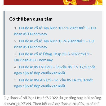
Có thể bạn quan tâm
Dự đoán xổ số Tây Ninh 10-11-2022 thứ 5 – Dự
đoán XSTN hôm nay
Dự đoán xổ số Tây Ninh 15-9-2022 thứ 5 – Dự
đoán XSTN hôm nay
Dự đoán xổ số Đồng Tháp 23-5-2022 thứ 2 –
Dự đoán XSDT hôm nay
Dự đoán XSTN 12/3 – Soi cầu XS TN 12/3 chốt
ngay cặp số đẹp chuẩn xác nhất.
Dự đoán XSLA 21/3 – Soi cầu XS LA 21/3 chốt
ngay cặp số đẹp chuẩn xác nhất.
Dự đoán xổ số Bạc Liêu 5/7/2022 được tổng hợp bởi những
chuyên gia XSVN. Theo kết quả dự đoán dưới đây, ta có thể