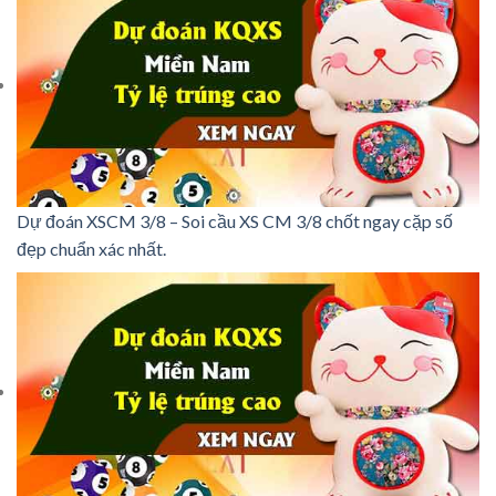
Dự đoán XSCM 3/8 – Soi cầu XS CM 3/8 chốt ngay cặp số
đẹp chuẩn xác nhất.