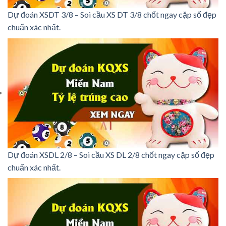
Dự đoán XSDT 3/8 – Soi cầu XS DT 3/8 chốt ngay cặp số đẹp
chuẩn xác nhất.
Dự đoán XSDL 2/8 – Soi cầu XS DL 2/8 chốt ngay cặp số đẹp
chuẩn xác nhất.