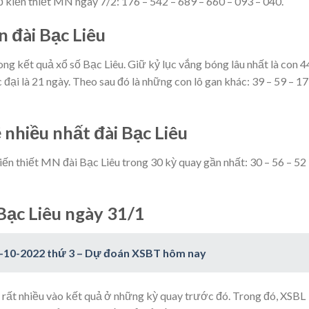
ố kiến thiết MN ngày 7/2: 176 – 542 – 689 – 660 – 093 – 040.
 đài Bạc Liêu
g kết quả xổ số Bạc Liêu. Giữ kỷ lục vắng bóng lâu nhất là con 4
đại là 21 ngày. Theo sau đó là những con lô gan khác: 39 – 59 – 17
nhiều nhất đài Bạc Liêu
iến thiết MN đài Bạc Liêu trong 30 kỳ quay gần nhất: 30 – 56 – 52 
Bạc Liêu ngày 31/1
8-10-2022 thứ 3 – Dự đoán XSBT hôm nay
rất nhiều vào kết quả ở những kỳ quay trước đó. Trong đó, XSBL