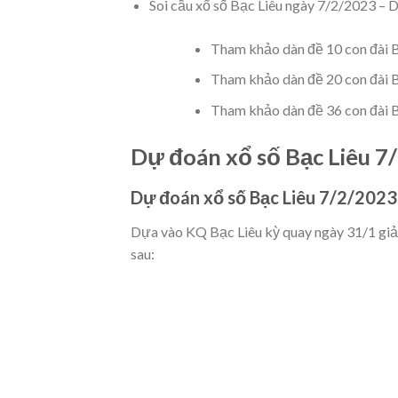
Soi cầu xổ số Bạc Liêu ngày 7/2/2023 – 
Tham khảo dàn đề 10 con đài B
Tham khảo dàn đề 20 con đài B
Tham khảo dàn đề 36 con đài B
Dự đoán xổ số Bạc Liêu 7
Dự đoán xổ số Bạc Liêu 7/2/202
Dựa vào KQ Bạc Liêu kỳ quay ngày 31/1 giải 
sau: