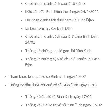
Chốt nhanh danh sách cầu lô tô xiên 3
Đầu câm đài Bình Định thứ 5 ngày 24/2/2022
Dự đoán danh sách đuôi câm đài Bình Định
Lô kép hôm nay đài Bình Định
Chốt nhanh danh sách cầu lô 3 càng Bình Định
24/01
Thống kê những con lô gan đài Bình Định
Thống kê những cặp số về nhiều nhất đài Bình
Định
Tham khảo kết quả xổ số Bình Định ngày 17/02
Thống kê đầu đuôi kết quả xổ số Bình Định ngày 17/02
Thống kê đầu lô tô Bình Định ngày 17/02
Thống kê đuôi lô tô xổ số Bình Định ngày 17/02