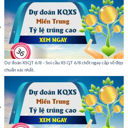
Dự đoán XSQT 6/8 – Soi cầu XS QT 6/8 chốt ngay cặp số đẹp
chuẩn xác nhất.