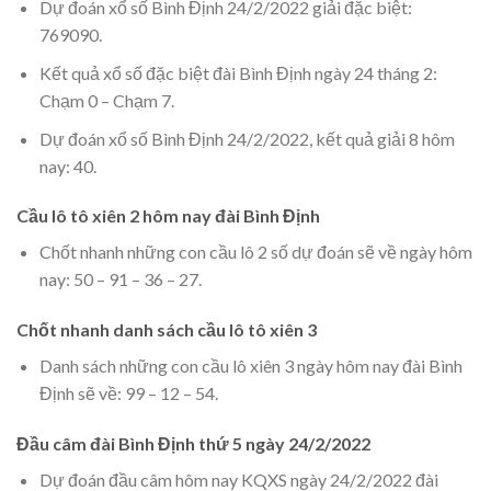
Dự đoán xổ số Bình Định 24/2/2022 giải đặc biệt:
769090.
Kết quả xổ số đặc biệt đài Bình Định ngày 24 tháng 2:
Chạm 0 – Chạm 7.
Dự đoán xổ số Bình Định 24/2/2022, kết quả giải 8 hôm
nay: 40.
Cầu lô tô xiên 2 hôm nay đài Bình Định
Chốt nhanh những con cầu lô 2 số dự đoán sẽ về ngày hôm
nay: 50 – 91 – 36 – 27.
Chốt nhanh danh sách cầu lô tô xiên 3
Danh sách những con cầu lô xiên 3 ngày hôm nay đài Bình
Định sẽ về: 99 – 12 – 54.
Đầu câm đài Bình Định thứ 5 ngày 24/2/2022
Dự đoán đầu câm hôm nay KQXS ngày 24/2/2022 đài