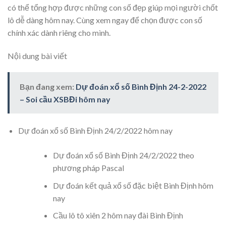
có thể tổng hợp được những con số đẹp giúp mọi người chốt
lô dễ dàng hôm nay. Cùng xem ngay để chọn được con số
chính xác dành riêng cho mình.
Nội dung bài viết
Bạn đang xem:
Dự đoán xổ số Bình Định 24-2-2022
– Soi cầu XSBĐi hôm nay
Dự đoán xổ số Bình Định 24/2/2022 hôm nay
Dự đoán xổ số Bình Định 24/2/2022 theo
phương pháp Pascal
Dự đoán kết quả xổ số đặc biệt Bình Định hôm
nay
Cầu lô tô xiên 2 hôm nay đài Bình Định