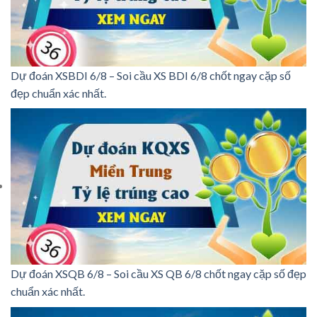
Dự đoán XSBDI 6/8 – Soi cầu XS BDI 6/8 chốt ngay cặp số
đẹp chuẩn xác nhất.
Dự đoán XSQB 6/8 – Soi cầu XS QB 6/8 chốt ngay cặp số đẹp
chuẩn xác nhất.