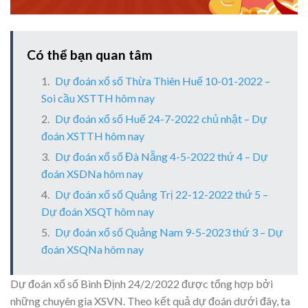
Có thể bạn quan tâm
Dự đoán xổ số Thừa Thiên Huế 10-01-2022 –
Soi cầu XSTTH hôm nay
Dự đoán xổ số Huế 24-7-2022 chủ nhật – Dự
đoán XSTTH hôm nay
Dự đoán xổ số Đà Nẵng 4-5-2022 thứ 4 – Dự
đoán XSDNa hôm nay
Dự đoán xổ số Quảng Trị 22-12-2022 thứ 5 –
Dự đoán XSQT hôm nay
Dự đoán xổ số Quảng Nam 9-5-2023 thứ 3 – Dự
đoán XSQNa hôm nay
Dự đoán xổ số Bình Định 24/2/2022 được tổng hợp bởi
những chuyên gia XSVN. Theo kết quả dự đoán dưới đây, ta