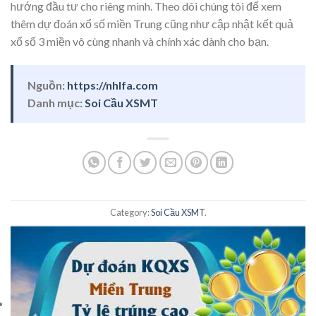
hướng đầu tư cho riêng mình. Theo dõi chúng tôi để xem
thêm dự đoán xổ số miền Trung cũng như cập nhật kết quả
xổ số 3 miền vô cùng nhanh và chính xác dành cho bạn.
Nguồn:
https://nhlfa.com
Danh mục:
Soi Cầu XSMT
Category:
Soi Cầu XSMT
.