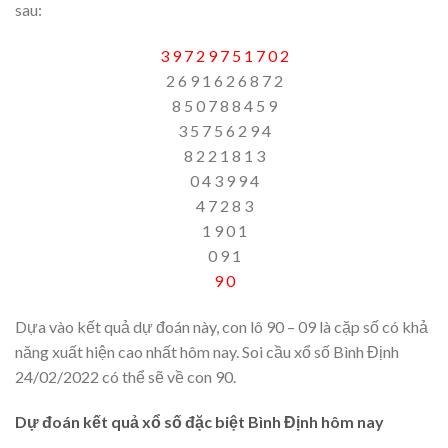
sau:
3 9 7 2 9 7 5 1 7 0 2
2 6 9 1 6 2 6 8 7 2
8 5 0 7 8 8 4 5 9
3 5 7 5 6 2 9 4
8 2 2 1 8 1 3
0 4 3 9 9 4
4 7 2 8 3
1 9 0 1
0 9 1
9 0
Dựa vào kết quả dự đoán này, con lô 90 – 09 là cặp số có khả
năng xuất hiện cao nhất hôm nay. Soi cầu xổ số Bình Định
24/02/2022 có thể sẽ về con 90.
Dự đoán kết quả xổ số đặc biệt Bình Định hôm nay