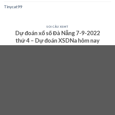
Tinycat99
SOI CẦU XSMT
Dự đoán xổ số Đà Nẵng 7-9-2022
thứ 4 – Dự đoán XSDNa hôm nay
06
Sep