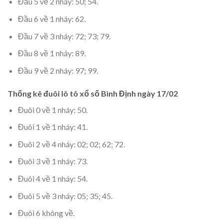
Đầu 5 về 2 nháy: 50; 54.
Đầu 6 về 1 nháy: 62.
Đầu 7 về 3 nháy: 72; 73; 79.
Đầu 8 về 1 nháy: 89.
Đầu 9 về 2 nháy: 97; 99.
Thống kê đuôi lô tô xổ số Bình Định ngày 17/02
Đuôi 0 về 1 nháy: 50.
Đuôi 1 về 1 nháy: 41.
Đuôi 2 về 4 nháy: 02; 02; 62; 72.
Đuôi 3 về 1 nháy: 73.
Đuôi 4 về 1 nháy: 54.
Đuôi 5 về 3 nháy: 05; 35; 45.
Đuôi 6 không về.