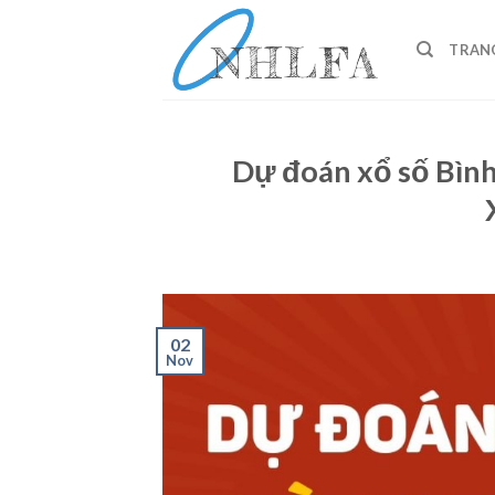
Skip
to
TRAN
content
Dự đoán xổ số Bình
02
Nov