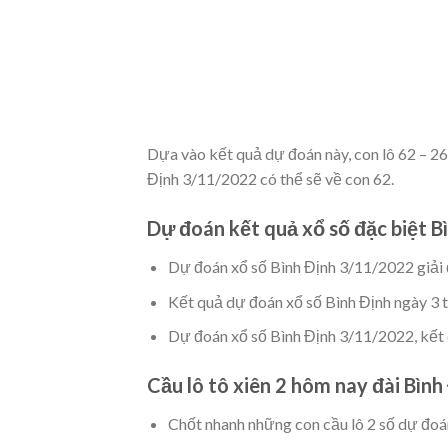
Dựa vào kết quả dự đoán này, con lô 62 – 26 
Định 3/11/2022 có thể sẽ về con 62.
Dự đoán kết quả xổ số đặc biệt B
Dự đoán xổ số Bình Định 3/11/2022 giải 
Kết quả dự đoán xổ số Bình Định ngày 3 
Dự đoán xổ số Bình Định 3/11/2022, kết q
Cầu lô tô xiên 2 hôm nay đài Bình
Chốt nhanh những con cầu lô 2 số dự đoán