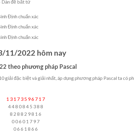
– Dàn đề bất tử
ình Định chuẩn xác
ình Định chuẩn xác
ình Định chuẩn xác
 3/11/2022 hôm nay
022 theo phương pháp Pascal
0 giải đặc biệt và giải nhất, áp dụng phương pháp Pascal ta có p
1 3 1 7 3 5 9 6 7 1 7
4 4 8 0 8 4 5 3 8 8
8 2 8 8 2 9 8 1 6
0 0 6 0 1 7 9 7
0 6 6 1 8 6 6