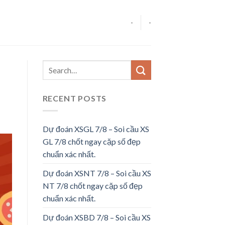
-
-
RECENT POSTS
Dự đoán XSGL 7/8 – Soi cầu XS
GL 7/8 chốt ngay cặp số đẹp
chuẩn xác nhất.
Dự đoán XSNT 7/8 – Soi cầu XS
NT 7/8 chốt ngay cặp số đẹp
chuẩn xác nhất.
Dự đoán XSBD 7/8 – Soi cầu XS