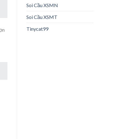
Soi Cầu XSMN
Soi Cầu XSMT
Tinycat99
họn