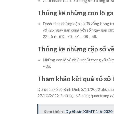
Chốt nhanh dàn đề 3 càng 6 số trong xổ s
Thống kê những con lô ga
Danh sách những cặp số đã vắng bóng tron
với 25 ngày gan cùng với số ngày gan cực 
22 – 59 – 63 – 70 – 01 – 08 – 68.
Thống kê những cặp số về
Những con lô về nhiều nhất trong xổ số m
– 06.
Tham khảo kết quả xổ số 
Dự đoán xổ số Bình Định 3/11/2022 phụ thu
27/10/2022 là dữ liệu vô cùng quan trọng cầ
Xem thêm :
Dự Đoán XSMT 1-6-2020 –