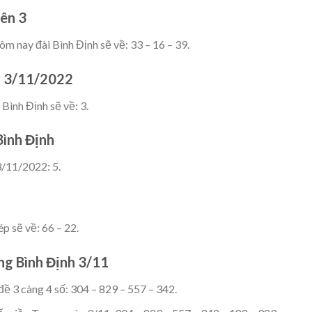
iên 3
m nay đài Bình Định sẽ về: 33 – 16 – 39.
y 3/11/2022
ình Định sẽ về: 3.
Bình Định
3/11/2022: 5.
p sẽ về: 66 – 22.
ng Bình Định 3/11
ề 3 càng 4 số: 304 – 829 – 557 – 342.