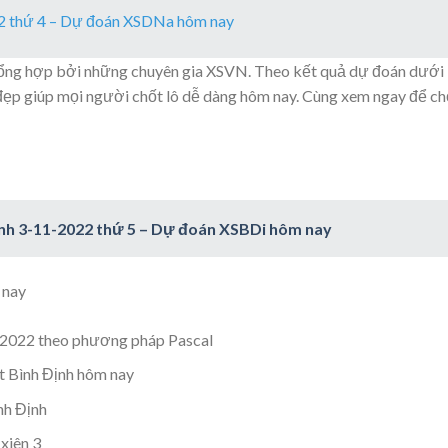
2 thứ 4 – Dự đoán XSDNa hôm nay
ổng hợp bởi những chuyên gia XSVN. Theo kết quả dự đoán dưới
đẹp giúp mọi người chốt lô dễ dàng hôm nay. Cùng xem ngay để c
nh 3-11-2022 thứ 5 – Dự đoán XSBDi hôm nay
 nay
/2022 theo phương pháp Pascal
t Bình Định hôm nay
nh Định
xiên 3