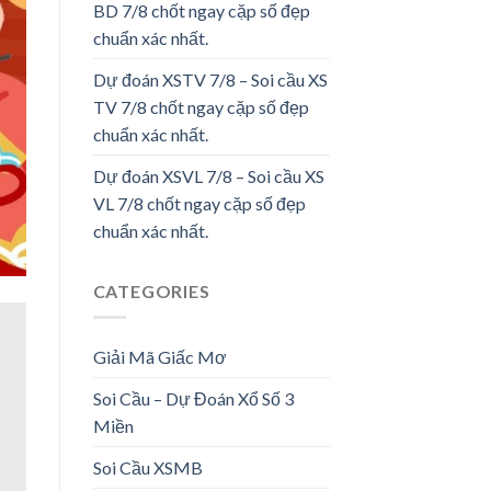
BD 7/8 chốt ngay cặp số đẹp
chuẩn xác nhất.
Dự đoán XSTV 7/8 – Soi cầu XS
TV 7/8 chốt ngay cặp số đẹp
chuẩn xác nhất.
Dự đoán XSVL 7/8 – Soi cầu XS
VL 7/8 chốt ngay cặp số đẹp
chuẩn xác nhất.
CATEGORIES
Giải Mã Giấc Mơ
Soi Cầu – Dự Đoán Xổ Số 3
Miền
Soi Cầu XSMB