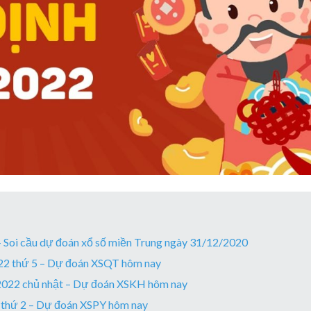
 Soi cầu dự đoán xổ số miền Trung ngày 31/12/2020
22 thứ 5 – Dự đoán XSQT hôm nay
2022 chủ nhật – Dự đoán XSKH hôm nay
 thứ 2 – Dự đoán XSPY hôm nay