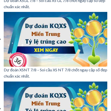
Dự đoán XSGL 7/8 – Soi cầu XS GL 7/8 chốt ngay cặp số đẹp
chuẩn xác nhất.
Dự đoán XSNT 7/8 – Soi cầu XS NT 7/8 chốt ngay cặp số đẹp
chuẩn xác nhất.