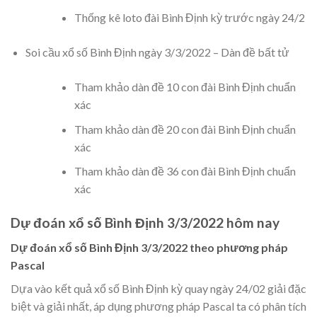
Thống kê loto đài Bình Định kỳ trước ngày 24/2
Soi cầu xổ số Bình Định ngày 3/3/2022 – Dàn đề bất tử
Tham khảo dàn đề 10 con đài Bình Định chuẩn
xác
Tham khảo dàn đề 20 con đài Bình Định chuẩn
xác
Tham khảo dàn đề 36 con đài Bình Định chuẩn
xác
Dự đoán xổ số Bình Định 3/3/2022 hôm nay
Dự đoán xổ số Bình Định 3/3/2022 theo phương pháp
Pascal
Dựa vào kết quả xổ số Bình Định kỳ quay ngày 24/02 giải đặc
biệt và giải nhất, áp dụng phương pháp Pascal ta có phân tích