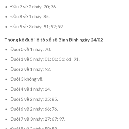
Đầu 7 về 2 nháy: 70; 76.
Đầu 8 về 1 nháy: 85.
Đầu 9 về 3 nháy: 91; 92; 97.
Thống kê đuôi lô tô xổ số Bình Định ngày 24/02
Đuôi 0 về 1 nháy: 70.
Đuôi 1 về 5 nháy: 01; 01; 51; 61; 91.
Đuôi 2 về 1 nháy: 92.
Đuôi 3 không về.
Đuôi 4 về 1 nháy: 14.
Đuôi 5 về 2 nháy: 25; 85.
Đuôi 6 về 2 nháy: 66; 76.
Đuôi 7 về 3 nháy: 27; 67; 97.
Đuôi 8 về 2 nháy: 58; 58.