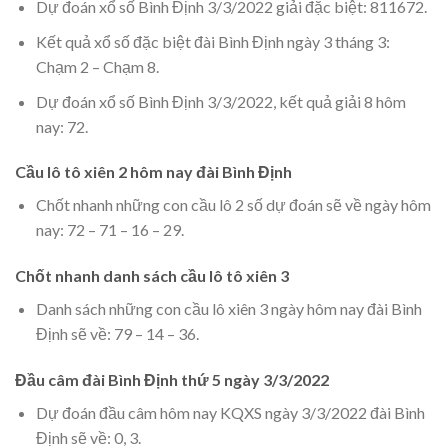
Dự đoán xổ số Bình Định 3/3/2022 giải đặc biệt: 811672.
Kết quả xổ số đặc biệt đài Bình Định ngày 3 tháng 3:
Chạm 2 – Chạm 8.
Dự đoán xổ số Bình Định 3/3/2022, kết quả giải 8 hôm
nay: 72.
Cầu lô tô xiên 2 hôm nay đài Bình Định
Chốt nhanh những con cầu lô 2 số dự đoán sẽ về ngày hôm
nay: 72 – 71 – 16 – 29.
Chốt nhanh danh sách cầu lô tô xiên 3
Danh sách những con cầu lô xiên 3 ngày hôm nay đài Bình
Định sẽ về: 79 – 14 – 36.
Đầu câm đài Bình Định thứ 5 ngày 3/3/2022
Dự đoán đầu câm hôm nay KQXS ngày 3/3/2022 đài Bình
Định sẽ về: 0, 3.