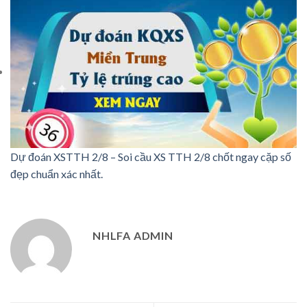
Dự đoán XSTTH 2/8 – Soi cầu XS TTH 2/8 chốt ngay cặp số
đẹp chuẩn xác nhất.
NHLFA ADMIN