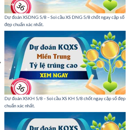
Dự đoán XSDNG 5/8 – Soi cầu XS DNG 5/8 chốt ngay cặp số
đẹp chuẩn xác nhất.
Dự đoán XSKH 5/8 – Soi cầu XS KH 5/8 chốt ngay cặp số đẹp
chuẩn xác nhất.