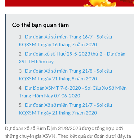
Có thể bạn quan tâm
Dự đoán Xổ số miền Trung 16/7 – Soi cầu
KQXSMT ngày 16 tháng 7 năm 2020
Dự đoán xổ số Huế 29-5-2023 thứ 2 – Dự đoán
XSTTH hôm nay
Dự đoán Xổ số miền Trung 21/8 – Soi cầu
KQXSMT ngày 21 tháng 8 năm 2020
Dự Đoán XSMT 7-6-2020 – Soi Cầu Xổ Số Miền
Trung Hôm Nay 07-06-2020
Dự đoán Xổ số miền Trung 21/7 – Soi cầu
KQXSMT ngày 21 tháng 7 năm 2020
Dự đoán xổ số Bình Định 31/8/2023 được tổng hợp bởi
những chuyên gia XSVN. Theo kết quả dự đoán dưới đây, ta