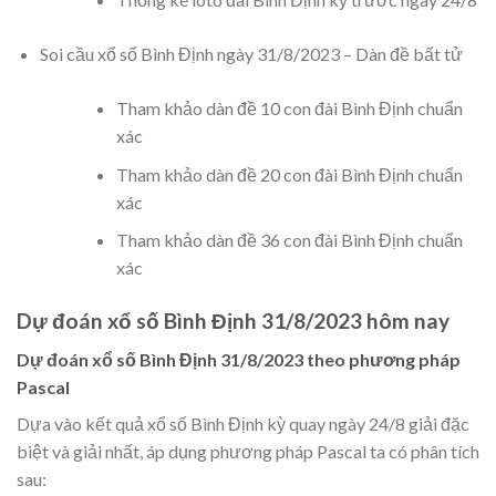
Soi cầu xổ số Bình Định ngày 31/8/2023 – Dàn đề bất tử
Tham khảo dàn đề 10 con đài Bình Định chuẩn
xác
Tham khảo dàn đề 20 con đài Bình Định chuẩn
xác
Tham khảo dàn đề 36 con đài Bình Định chuẩn
xác
Dự đoán xổ số Bình Định 31/8/2023 hôm nay
Dự đoán xổ số Bình Định 31/8/2023 theo phương pháp
Pascal
Dựa vào kết quả xổ số Bình Định kỳ quay ngày 24/8 giải đặc
biệt và giải nhất, áp dụng phương pháp Pascal ta có phân tích
sau: