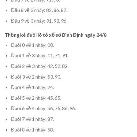
Đầu 8 về 3 nháy: 82, 86, 87.
Đầu 9 về 3 nháy: 91, 93, 96.
Thống kê đuôi lô tô xổ số Bình Định ngày 24/8
Đuôi 0 về 1 nháy: 00.
Đuôi 1 về 3 nháy: 11, 71, 91.
Đuôi 2 về 3 nháy: 42, 52, 82.
Đuôi 3 về 2 nháy: 53, 93.
Đuôi 4 về 1 nháy: 24.
Đuôi 5 về 2 nháy: 45, 65.
Đuôi 6 về 4 nháy: 56, 76, 86, 96.
Đuôi 7 về 1 nháy: 87.
Đuôi 8 về 1 nháy: 58.