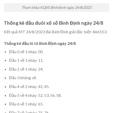
Tham khảo KQXS Bình Định ngày 24/8/2023
Thống kê đầu đuôi xổ số Bình Định ngày 24/8
Kết quả MT 24/8/2023 đài Bình Định giải đặc biệt: 866553.
Thống kê đầu lô tô Bình Định ngày 24/8
Đầu 0 về 1 nháy: 00.
Đầu 1 về 1 nháy: 11.
Đầu 2 về 1 nháy: 24.
Đầu 3 không về.
Đầu 4 về 2 nháy: 42, 45.
Đầu 5 về 4 nháy: 52, 53, 56, 58.
Đầu 6 về 1 nháy: 65.
Đầu 7 về 2 nháy: 71, 76.