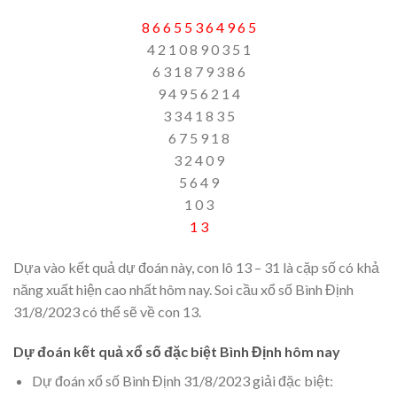
8 6 6 5 5 3 6 4 9 6 5
4 2 1 0 8 9 0 3 5 1
6 3 1 8 7 9 3 8 6
9 4 9 5 6 2 1 4
3 3 4 1 8 3 5
6 7 5 9 1 8
3 2 4 0 9
5 6 4 9
1 0 3
1 3
Dựa vào kết quả dự đoán này, con lô 13 – 31 là cặp số có khả
năng xuất hiện cao nhất hôm nay. Soi cầu xổ số Bình Định
31/8/2023 có thể sẽ về con 13.
Dự đoán kết quả xổ số đặc biệt Bình Định hôm nay
Dự đoán xổ số Bình Định 31/8/2023 giải đặc biệt: