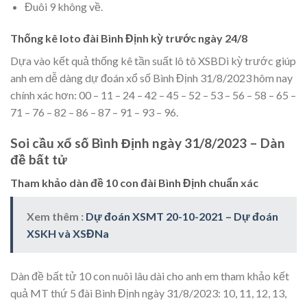
Đuôi 9 không về.
Thống kê loto đài Bình Định kỳ trước ngày 24/8
Dựa vào kết quả thống kê tần suất lô tô XSBDi kỳ trước giúp
anh em dễ dàng dự đoán xổ số Bình Định 31/8/2023 hôm nay
chính xác hơn: 00 – 11 – 24 – 42 – 45 – 52 – 53 – 56 – 58 – 65 –
71 – 76 – 82 – 86 – 87 – 91 – 93 – 96.
Soi cầu xổ số Bình Định ngày 31/8/2023 – Dàn
đề bất tử
Tham khảo dàn đề 10 con đài Bình Định chuẩn xác
Xem thêm :
Dự đoán XSMT 20-10-2021 – Dự đoán
XSKH và XSĐNa
Dàn đề bất tử 10 con nuôi lâu dài cho anh em tham khảo kết
quả MT thứ 5 đài Bình Định ngày 31/8/2023: 10, 11, 12, 13,