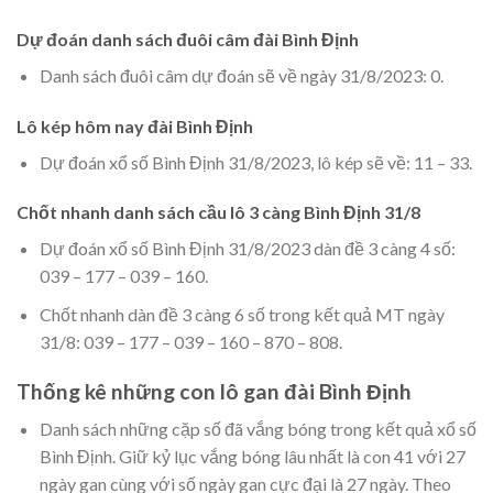
Dự đoán danh sách đuôi câm đài Bình Định
Danh sách đuôi câm dự đoán sẽ về ngày 31/8/2023: 0.
Lô kép hôm nay đài Bình Định
Dự đoán xổ số Bình Định 31/8/2023, lô kép sẽ về: 11 – 33.
Chốt nhanh danh sách cầu lô 3 càng Bình Định 31/8
Dự đoán xổ số Bình Định 31/8/2023 dàn đề 3 càng 4 số:
039 – 177 – 039 – 160.
Chốt nhanh dàn đề 3 càng 6 số trong kết quả MT ngày
31/8: 039 – 177 – 039 – 160 – 870 – 808.
Thống kê những con lô gan đài Bình Định
Danh sách những cặp số đã vắng bóng trong kết quả xổ số
Bình Định. Giữ kỷ lục vắng bóng lâu nhất là con 41 với 27
ngày gan cùng với số ngày gan cực đại là 27 ngày. Theo