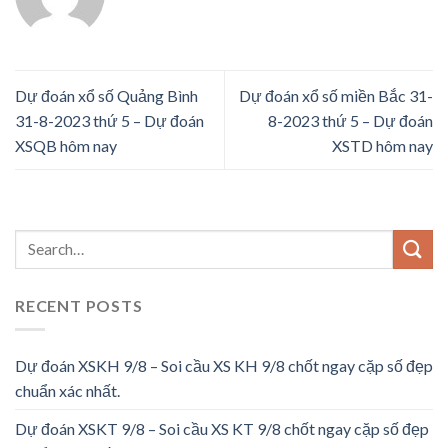
Dự đoán xổ số Quảng Bình
Dự đoán xổ số miền Bắc 31-
31-8-2023 thứ 5 – Dự đoán
8-2023 thứ 5 – Dự đoán
XSQB hôm nay
XSTD hôm nay
RECENT POSTS
Dự đoán XSKH 9/8 – Soi cầu XS KH 9/8 chốt ngay cặp số đẹp
chuẩn xác nhất.
Dự đoán XSKT 9/8 – Soi cầu XS KT 9/8 chốt ngay cặp số đẹp