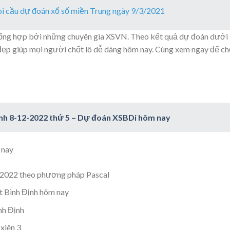
oi cầu dự đoán xổ số miền Trung ngày 9/3/2021
ổng hợp bởi những chuyên gia XSVN. Theo kết quả dự đoán dưới
đẹp giúp mọi người chốt lô dễ dàng hôm nay. Cùng xem ngay để c
nh 8-12-2022 thứ 5 – Dự đoán XSBDi hôm nay
 nay
/2022 theo phương pháp Pascal
t Bình Định hôm nay
nh Định
xiên 3