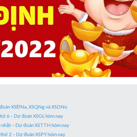
 đoán XSĐNa, XSQNg và XSDNo
thứ 6 – Dự đoán XSGL hôm nay
ủ nhật – Dự đoán XSTTH hôm nay
 thứ 2 – Dự đoán XSPY hôm nay