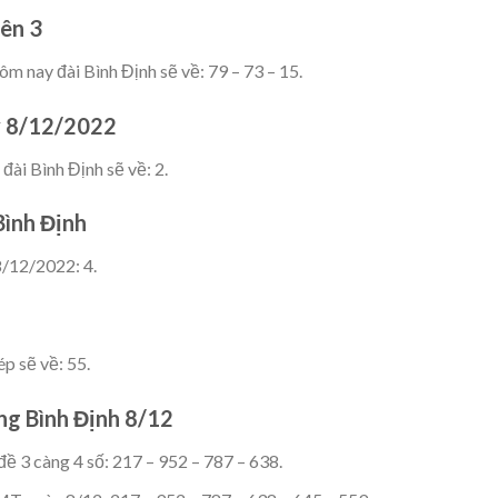
iên 3
m nay đài Bình Định sẽ về: 79 – 73 – 15.
y 8/12/2022
i Bình Định sẽ về: 2.
Bình Định
8/12/2022: 4.
p sẽ về: 55.
ng Bình Định 8/12
ề 3 càng 4 số: 217 – 952 – 787 – 638.