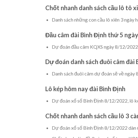
Chốt nhanh danh sách cầu lô tô x
Danh sách những con cầu lô xiên 3 ngày hô
Đầu câm đài Bình Định thứ 5 ngà
Dự đoán đầu câm KQXS ngày 8/12/2022 đà
Dự đoán danh sách đuôi câm đài 
Danh sách đuôi câm dự đoán sẽ về ngày 
Lô kép hôm nay đài Bình Định
Dự đoán xổ số Bình Định 8/12/2022, lô ké
Chốt nhanh danh sách cầu lô 3 cà
Dự đoán xổ số Bình Định 8/12/2022 dàn đ