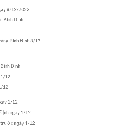
ngày 8/12/2022
i Bình Định
càng Bình Định 8/12
 Bình Định
 1/12
1/12
ngày 1/12
 Định ngày 1/12
ỳ trước ngày 1/12