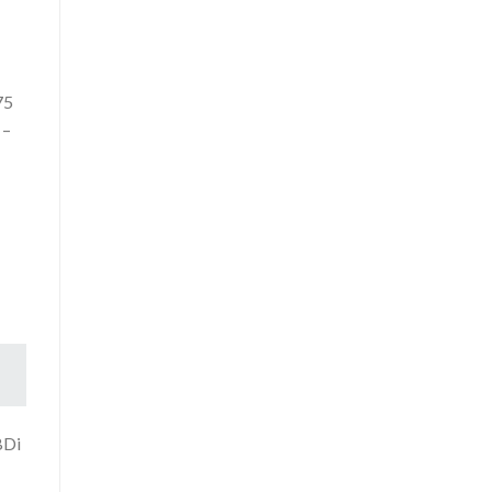
75
 –
BDi