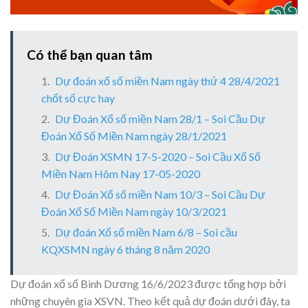
Có thể bạn quan tâm
Dự đoán xổ số miền Nam ngày thứ 4 28/4/2021
chốt số cực hay
Dự Đoán Xổ số miền Nam 28/1 – Soi Cầu Dự
Đoán Xổ Số Miền Nam ngày 28/1/2021
Dự Đoán XSMN 17-5-2020 – Soi Cầu Xổ Số
Miền Nam Hôm Nay 17-05-2020
Dự Đoán Xổ số miền Nam 10/3 – Soi Cầu Dự
Đoán Xổ Số Miền Nam ngày 10/3/2021
Dự đoán Xổ số miền Nam 6/8 – Soi cầu
KQXSMN ngày 6 tháng 8 năm 2020
Dự đoán xổ số Bình Dương 16/6/2023 được tổng hợp bởi
những chuyên gia XSVN. Theo kết quả dự đoán dưới đây, ta