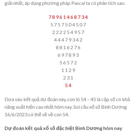
giải nhất, áp dụng phương pháp Pascal ta có phân tích sau:
7 8 9 6 1 4 6 8 7 3 4
5 7 5 7 5 0 4 5 0 7
2 2 2 2 5 4 9 5 7
4 4 4 7 9 3 4 2
8 8 1 6 2 7 6
6 9 7 8 9 3
5 6 5 7 2
1 1 2 9
2 3 1
5 4
Dựa vào kết quả dự đoán này, con lô 54 – 45 là cặp số có khả
năng xuất hiện cao nhất hôm nay. Soi cầu xổ số Bình Dương
16/6/2023 có thể sẽ về con 54.
Dự đoán kết quả xổ số đặc biệt Bình Dương hôm nay