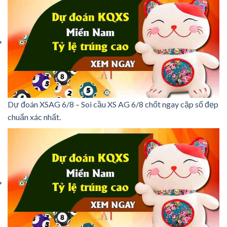
Dự đoán XSAG 6/8 – Soi cầu XS AG 6/8 chốt ngay cặp số đẹp
chuẩn xác nhất.