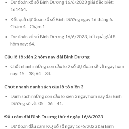
Dự đoán xổ số Bình Dương 16/6/2023 giải đặc biệt:
161454.
Kết quả dự đoán xổ số Bình Dương ngày 16 tháng 6:
Chạm 4 – Chạm 1 .
Dự đoán xổ số Bình Dương 16/6/2023, kết quả giải 8
hôm nay: 64.
Cầu lô tô xiên 2 hôm nay đài Bình Dương
Chốt nhanh những con cầu lô 2 số dự đoán sẽ về ngày hôm
nay: 15 – 38; 64 – 34.
Chốt nhanh danh sách cầu lô tô xiên 3
Danh sách những con cầu lô xiên 3 ngày hôm nay đài Bình
Dương sẽ về: 05 – 36 – 41.
Đầu câm đài Bình Dương thứ 6 ngày 16/6/2023
Dự đoán đầu câm KQ xổ số ngày 16/6/2023 đài Bình