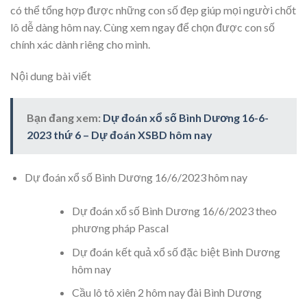
có thể tổng hợp được những con số đẹp giúp mọi người chốt
lô dễ dàng hôm nay. Cùng xem ngay để chọn được con số
chính xác dành riêng cho mình.
Nội dung bài viết
Bạn đang xem:
Dự đoán xổ số Bình Dương 16-6-
2023 thứ 6 – Dự đoán XSBD hôm nay
Dự đoán xổ số Bình Dương 16/6/2023 hôm nay
Dự đoán xổ số Bình Dương 16/6/2023 theo
phương pháp Pascal
Dự đoán kết quả xổ số đặc biệt Bình Dương
hôm nay
Cầu lô tô xiên 2 hôm nay đài Bình Dương