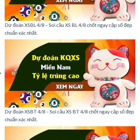
Dự đoán XSBL 4/8 – Soi cầu XS BL 4/8 chốt ngay cặp số đẹp
chuẩn xác nhất.
Dự đoán XSBT 4/8 – Soi cầu XS BT 4/8 chốt ngay cặp số đẹp
chuẩn xác nhất.