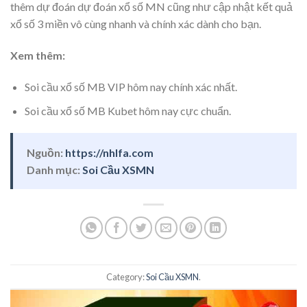
thêm dự đoán dự đoán xổ số MN cũng như cập nhật kết quả
xổ số 3 miền vô cùng nhanh và chính xác dành cho bạn.
Xem thêm:
Soi cầu xổ số MB VIP hôm nay chính xác nhất.
Soi cầu xổ số MB Kubet hôm nay cực chuẩn.
Nguồn:
https://nhlfa.com
Danh mục:
Soi Cầu XSMN
Category:
Soi Cầu XSMN
.