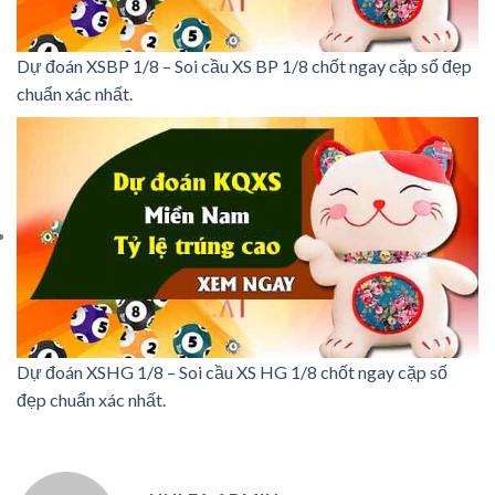
Dự đoán XSBP 1/8 – Soi cầu XS BP 1/8 chốt ngay cặp số đẹp
chuẩn xác nhất.
Dự đoán XSHG 1/8 – Soi cầu XS HG 1/8 chốt ngay cặp số
đẹp chuẩn xác nhất.