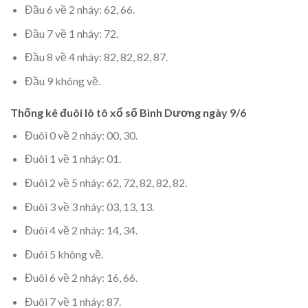
Đầu 6 về 2 nháy: 62, 66.
Đầu 7 về 1 nháy: 72.
Đầu 8 về 4 nháy: 82, 82, 82, 87.
Đầu 9 không về.
Thống kê đuôi lô tô xổ số Bình Dương ngày 9/6
Đuôi 0 về 2 nháy: 00, 30.
Đuôi 1 về 1 nháy: 01.
Đuôi 2 về 5 nháy: 62, 72, 82, 82, 82.
Đuôi 3 về 3 nháy: 03, 13, 13.
Đuôi 4 về 2 nháy: 14, 34.
Đuôi 5 không về.
Đuôi 6 về 2 nháy: 16, 66.
Đuôi 7 về 1 nháy: 87.