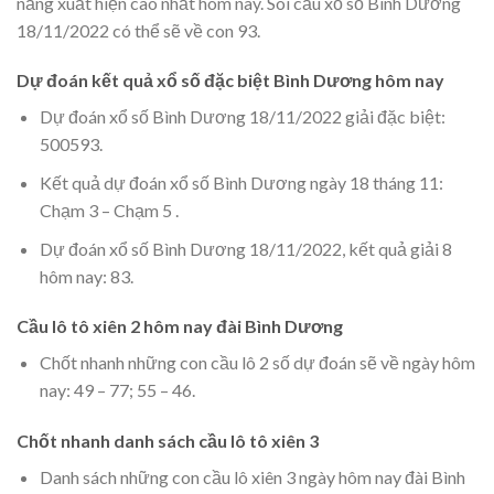
năng xuất hiện cao nhất hôm nay. Soi cầu xổ số Bình Dương
18/11/2022 có thể sẽ về con 93.
Dự đoán kết quả xổ số đặc biệt Bình Dương hôm nay
Dự đoán xổ số Bình Dương 18/11/2022 giải đặc biệt:
500593.
Kết quả dự đoán xổ số Bình Dương ngày 18 tháng 11:
Chạm 3 – Chạm 5 .
Dự đoán xổ số Bình Dương 18/11/2022, kết quả giải 8
hôm nay: 83.
Cầu lô tô xiên 2 hôm nay đài Bình Dương
Chốt nhanh những con cầu lô 2 số dự đoán sẽ về ngày hôm
nay: 49 – 77; 55 – 46.
Chốt nhanh danh sách cầu lô tô xiên 3
Danh sách những con cầu lô xiên 3 ngày hôm nay đài Bình