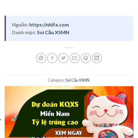
Nguồn:
https://nhlfa.com
Danh mục:
Soi Cầu XSMN
Category:
Soi Cầu XSMN
.