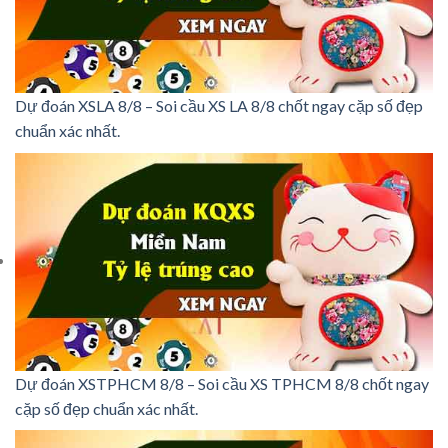
Dự đoán XSLA 8/8 – Soi cầu XS LA 8/8 chốt ngay cặp số đẹp
chuẩn xác nhất.
Dự đoán XSTPHCM 8/8 – Soi cầu XS TPHCM 8/8 chốt ngay
cặp số đẹp chuẩn xác nhất.