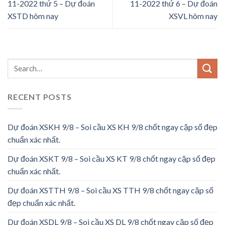
11-2022 thứ 5 – Dự đoán
11-2022 thứ 6 – Dự đoán
XSTD hôm nay
XSVL hôm nay
RECENT POSTS
Dự đoán XSKH 9/8 – Soi cầu XS KH 9/8 chốt ngay cặp số đẹp
chuẩn xác nhất.
Dự đoán XSKT 9/8 – Soi cầu XS KT 9/8 chốt ngay cặp số đẹp
chuẩn xác nhất.
Dự đoán XSTTH 9/8 – Soi cầu XS TTH 9/8 chốt ngay cặp số
đẹp chuẩn xác nhất.
Dự đoán XSDL 9/8 – Soi cầu XS DL 9/8 chốt ngay cặp số đẹp