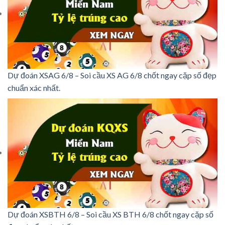
Dự đoán XSAG 6/8 – Soi cầu XS AG 6/8 chốt ngay cặp số đẹp
chuẩn xác nhất.
Dự đoán XSBTH 6/8 – Soi cầu XS BTH 6/8 chốt ngay cặp số