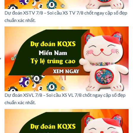
Dự đoán XSTV 7/8 – Soi cầu XS TV 7/8 chốt ngay cặp số đẹp
chuẩn xác nhất.
Dự đoán XSVL 7/8 – Soi cầu XS VL 7/8 chốt ngay cặp số đẹp
chuẩn xác nhất.