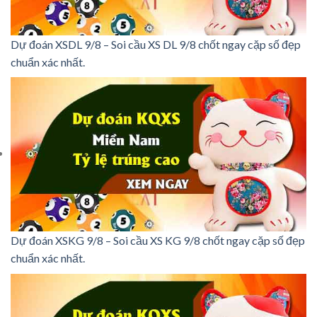
Dự đoán XSDL 9/8 – Soi cầu XS DL 9/8 chốt ngay cặp số đẹp
chuẩn xác nhất.
Dự đoán XSKG 9/8 – Soi cầu XS KG 9/8 chốt ngay cặp số đẹp
chuẩn xác nhất.