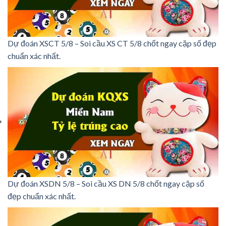
Dự đoán XSCT 5/8 – Soi cầu XS CT 5/8 chốt ngay cặp số đẹp
chuẩn xác nhất.
Dự đoán XSDN 5/8 – Soi cầu XS DN 5/8 chốt ngay cặp số
đẹp chuẩn xác nhất.