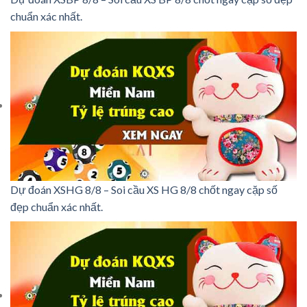
chuẩn xác nhất.
Dự đoán XSHG 8/8 – Soi cầu XS HG 8/8 chốt ngay cặp số
đẹp chuẩn xác nhất.