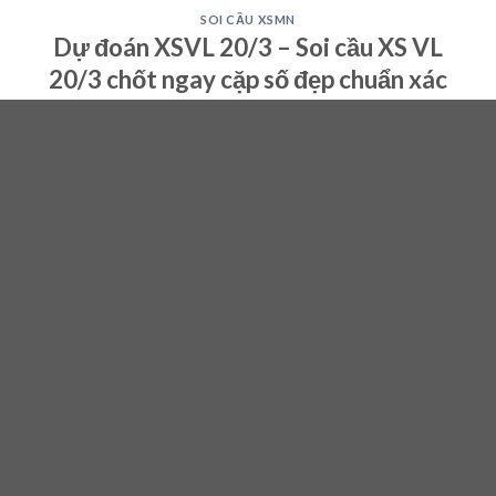
SOI CẦU XSMN
Dự đoán XSVL 20/3 – Soi cầu XS VL
20/3 chốt ngay cặp số đẹp chuẩn xác
nhất.
19
Mar
Dự đoán XSVL
20/3/2026 –
Dự đoán VL, soi cau XSVL
hay