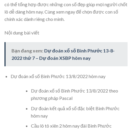
có thể tổng hợp được những con số đẹp giúp mọi người chốt
lô dễ dàng hôm nay. Cùng xem ngay để chọn được con số
chính xác dành riêng cho mình.
Nội dung bài viết
Bạn đang xem:
Dự đoán xổ số Bình Phước 13-8-
2022 thứ 7 – Dự đoán XSBP hôm nay
Dự đoán xổ số Bình Phước 13/8/2022 hôm nay
Dự đoán xổ số Bình Phước 13/8/2022 theo
phương pháp Pascal
Dự đoán kết quả xổ số đặc biệt Bình Phước
hôm nay
Cầu lô tô xiên 2 hôm nay đài Bình Phước