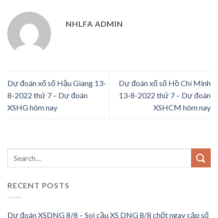
NHLFA ADMIN
Dự đoán xổ số Hậu Giang 13-
Dự đoán xổ số Hồ Chí Minh
8-2022 thứ 7 – Dự đoán
13-8-2022 thứ 7 – Dự đoán
XSHG hôm nay
XSHCM hôm nay
RECENT POSTS
Dự đoán XSDNG 8/8 – Soi cầu XS DNG 8/8 chốt ngay cặp số