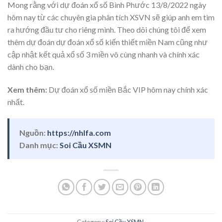
Mong rằng với dự đoán xổ số Bình Phước 13/8/2022 ngày
hôm nay từ các chuyên gia phân tích XSVN sẽ giúp anh em tìm
ra hướng đầu tư cho riêng mình. Theo dõi chúng tôi để xem
thêm dự đoán dự đoán xổ số kiến thiết miền Nam cũng như
cập nhật kết quả xổ số 3 miền vô cùng nhanh và chính xác
dành cho bạn.
Xem thêm:
Dự đoán xổ số miền Bắc VIP hôm nay chính xác
nhất.
Nguồn:
https://nhlfa.com
Danh mục:
Soi Cầu XSMN