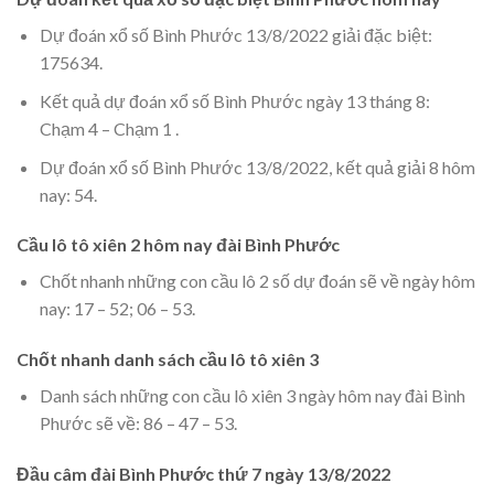
Dự đoán xổ số Bình Phước 13/8/2022 giải đặc biệt:
175634.
Kết quả dự đoán xổ số Bình Phước ngày 13 tháng 8:
Chạm 4 – Chạm 1 .
Dự đoán xổ số Bình Phước 13/8/2022, kết quả giải 8 hôm
nay: 54.
Cầu lô tô xiên 2 hôm nay đài Bình Phước
Chốt nhanh những con cầu lô 2 số dự đoán sẽ về ngày hôm
nay: 17 – 52; 06 – 53.
Chốt nhanh danh sách cầu lô tô xiên 3
Danh sách những con cầu lô xiên 3 ngày hôm nay đài Bình
Phước sẽ về: 86 – 47 – 53.
Đầu câm đài Bình Phước thứ 7 ngày 13/8/2022