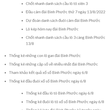
Chốt nhanh danh sách cầu lô tô xiên 3
Đầu câm đài Bình Phước thứ 7 ngày 13/8/2022
Dự đoán danh sách đuôi câm đài Bình Phước
Lô kép hôm nay đài Bình Phước
Chốt nhanh danh sách cầu lô 3 càng Bình Phước
13/8
Thống kê những con lô gan đài Bình Phước
Thống kê những cặp số về nhiều nhất đài Bình Phước
Tham khảo kết quả xổ số Bình Phước ngày 6/8
Thống kê đầu đuôi xổ số Bình Phước ngày 6/8
Thống kê đầu lô tô Bình Phước ngày 6/8
Thống kê đuôi lô tô xổ số Bình Phước ngày 6/8
Thống kê loto đài Bình Phước kỳ trước ngày