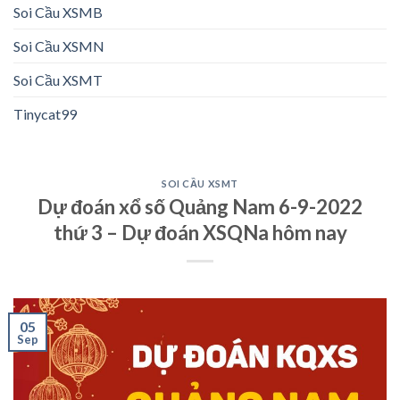
Soi Cầu XSMB
Soi Cầu XSMN
Soi Cầu XSMT
Tinycat99
SOI CẦU XSMT
Dự đoán xổ số Quảng Nam 6-9-2022
thứ 3 – Dự đoán XSQNa hôm nay
05
Sep