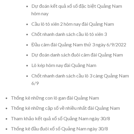
Dự đoán kết quả xổ số đặc biệt Quảng Nam
hôm nay
Cầu lô tô xiên 2 hôm nay đài Quảng Nam
Chốt nhanh danh sách cầu lô tô xiên 3
Đầu câm đài Quảng Nam thứ 3 ngày 6/9/2022
Dự đoán danh sách đuôi câm đài Quảng Nam
Lô kép hôm nay đài Quảng Nam
Chốt nhanh danh sách cầu lô 3 càng Quảng Nam
6/9
Thống kê những con lô gan đài Quảng Nam
Thống kê những cặp số về nhiều nhất đài Quảng Nam
Tham khảo kết quả xổ số Quảng Nam ngày 30/8
Thống kê đầu đuôi xổ số Quảng Nam ngày 30/8