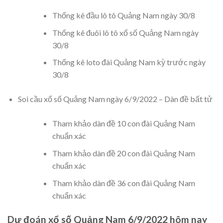
Thống kê đầu lô tô Quảng Nam ngày 30/8
Thống kê đuôi lô tô xổ số Quảng Nam ngày
30/8
Thống kê loto đài Quảng Nam kỳ trước ngày
30/8
Soi cầu xổ số Quảng Nam ngày 6/9/2022 – Dàn đề bất tử
Tham khảo dàn đề 10 con đài Quảng Nam
chuẩn xác
Tham khảo dàn đề 20 con đài Quảng Nam
chuẩn xác
Tham khảo dàn đề 36 con đài Quảng Nam
chuẩn xác
Dự đoán xổ số Quảng Nam 6/9/2022 hôm nay