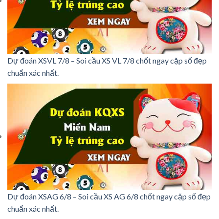
Dự đoán XSVL 7/8 – Soi cầu XS VL 7/8 chốt ngay cặp số đẹp
chuẩn xác nhất.
Dự đoán XSAG 6/8 – Soi cầu XS AG 6/8 chốt ngay cặp số đẹp
chuẩn xác nhất.