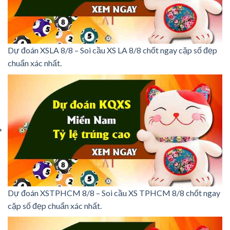
Dự đoán XSLA 8/8 – Soi cầu XS LA 8/8 chốt ngay cặp số đẹp
chuẩn xác nhất.
Dự đoán XSTPHCM 8/8 – Soi cầu XS TPHCM 8/8 chốt ngay
cặp số đẹp chuẩn xác nhất.