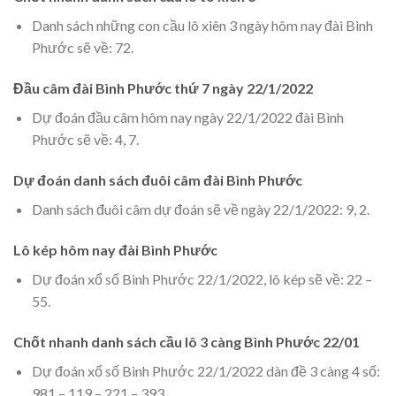
Danh sách những con cầu lô xiên 3 ngày hôm nay đài Bình
Phước sẽ về: 72.
Đầu câm đài Bình Phước thứ 7 ngày 22/1/2022
Dự đoán đầu câm hôm nay ngày 22/1/2022 đài Bình
Phước sẽ về: 4, 7.
Dự đoán danh sách đuôi câm đài Bình Phước
Danh sách đuôi câm dự đoán sẽ về ngày 22/1/2022: 9, 2.
Lô kép hôm nay đài Bình Phước
Dự đoán xổ số Bình Phước 22/1/2022, lô kép sẽ về: 22 –
55.
Chốt nhanh danh sách cầu lô 3 càng Bình Phước 22/01
Dự đoán xổ số Bình Phước 22/1/2022 dàn đề 3 càng 4 số:
981 – 119 – 221 – 393.