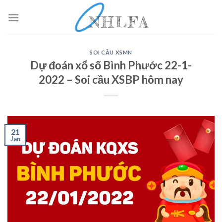
Skip
to
content
SOI CẦU XSMN
Dự đoán xổ số Bình Phước 22-1-
2022 – Soi cầu XSBP hôm nay
21
Jan