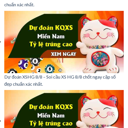
chuẩn xác nhất.
Dự đoán XSHG 8/8 – Soi cầu XS HG 8/8 chốt ngay cặp số
đẹp chuẩn xác nhất.