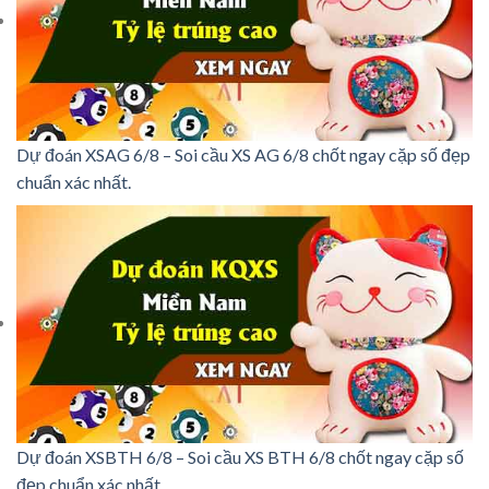
Dự đoán XSAG 6/8 – Soi cầu XS AG 6/8 chốt ngay cặp số đẹp
chuẩn xác nhất.
Dự đoán XSBTH 6/8 – Soi cầu XS BTH 6/8 chốt ngay cặp số
đẹp chuẩn xác nhất.