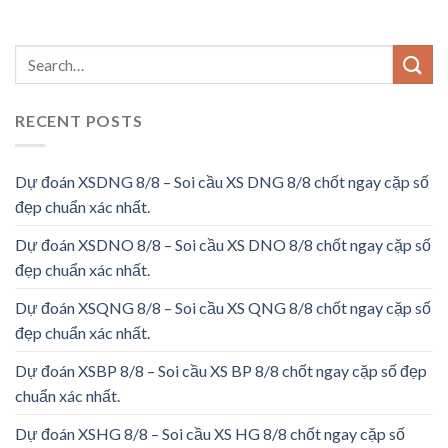
RECENT POSTS
Dự đoán XSDNG 8/8 – Soi cầu XS DNG 8/8 chốt ngay cặp số
đẹp chuẩn xác nhất.
Dự đoán XSDNO 8/8 – Soi cầu XS DNO 8/8 chốt ngay cặp số
đẹp chuẩn xác nhất.
Dự đoán XSQNG 8/8 – Soi cầu XS QNG 8/8 chốt ngay cặp số
đẹp chuẩn xác nhất.
Dự đoán XSBP 8/8 – Soi cầu XS BP 8/8 chốt ngay cặp số đẹp
chuẩn xác nhất.
Dự đoán XSHG 8/8 – Soi cầu XS HG 8/8 chốt ngay cặp số