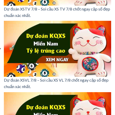
Dự đoán XSTV 7/8 – Soi cầu XS TV 7/8 chốt ngay cặp số đẹp
chuẩn xác nhất.
Dự đoán XSVL 7/8 – Soi cầu XS VL 7/8 chốt ngay cặp số đẹp
chuẩn xác nhất.