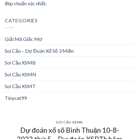
đẹp chuẩn xác nhất.
CATEGORIES
Giải Mã Giấc Mơ
Soi Cầu – Dự Đoán Xổ Số 3 Miền
Soi Cầu XSMB
Soi Cầu XSMN
Soi Cầu XSMT
Tinycat99
SOI CẦU XSMN
Dự đoán xổ số Bình Thuận 10-8-