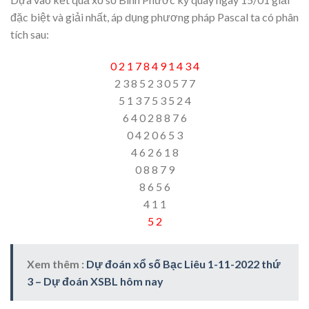
đặc biệt và giải nhất, áp dụng phương pháp Pascal ta có phân
tích sau:
0 2 1 7 8 4 9 1 4 3 4
2 3 8 5 2 3 0 5 7 7
5 1 3 7 5 3 5 2 4
6 4 0 2 8 8 7 6
0 4 2 0 6 5 3
4 6 2 6 1 8
0 8 8 7 9
8 6 5 6
4 1 1
5 2
Xem thêm :
Dự đoán xổ số Bạc Liêu 1-11-2022 thứ
3 – Dự đoán XSBL hôm nay