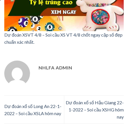
Dự đoán XSVT 4/8 – Soi cầu XS VT 4/8 chốt ngay cặp số đẹp
chuẩn xác nhất.
NHLFA ADMIN
Dự đoán xổ số Hậu Giang 22-
Dự đoán xổ số Long An 22-1-
1-2022 – Soi cầu XSHG hôm
2022 – Soi cầu XSLA hôm nay
nay