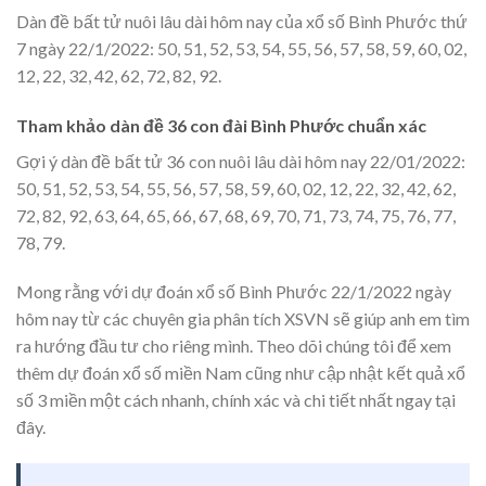
Dàn đề bất tử nuôi lâu dài hôm nay của xổ số Bình Phước thứ
7 ngày 22/1/2022: 50, 51, 52, 53, 54, 55, 56, 57, 58, 59, 60, 02,
12, 22, 32, 42, 62, 72, 82, 92.
Tham khảo dàn đề 36 con đài Bình Phước chuẩn xác
Gợi ý dàn đề bất tử 36 con nuôi lâu dài hôm nay 22/01/2022:
50, 51, 52, 53, 54, 55, 56, 57, 58, 59, 60, 02, 12, 22, 32, 42, 62,
72, 82, 92, 63, 64, 65, 66, 67, 68, 69, 70, 71, 73, 74, 75, 76, 77,
78, 79.
Mong rằng với dự đoán xổ số Bình Phước 22/1/2022 ngày
hôm nay từ các chuyên gia phân tích XSVN sẽ giúp anh em tìm
ra hướng đầu tư cho riêng mình. Theo dõi chúng tôi để xem
thêm dự đoán xổ số miền Nam cũng như cập nhật kết quả xổ
số 3 miền một cách nhanh, chính xác và chi tiết nhất ngay tại
đây.