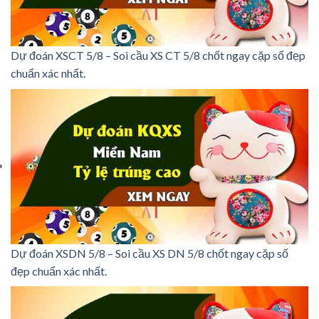
Dự đoán XSCT 5/8 – Soi cầu XS CT 5/8 chốt ngay cặp số đẹp
chuẩn xác nhất.
Dự đoán XSDN 5/8 – Soi cầu XS DN 5/8 chốt ngay cặp số
đẹp chuẩn xác nhất.