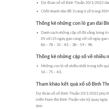
Dự đoán xổ số Bình Thuận 20/1/2022 dàn 
Chốt nhanh dàn đề 3 càng 6 số trong XSM
Thống kê những con lô gan đài B
Danh sách những cặp số đã vắng bóng tro
05 với 25 ngày gan cùng với số ngày gan 
86 – 78 – 31 – 81 – 38 – 59 – 98.
Thống kê những cặp số về nhiều n
Những con lô về nhiều nhất trong kết qu
56 – 75 – 43.
Tham khảo kết quả xổ số Bình T
Dự đoán xổ số Bình Thuận 20/1/2022 phụ thu
miền Nam đài Bình Thuận vào kỳ quay ngày 1
qua.