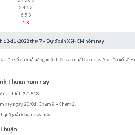
2 4 1 2
6 5 3
1 8
nh 12-11-2022 thứ 7 – Dự đoán XSHCM hôm nay
là cặp số có khả năng xuất hiện cao nhất hôm nay. Soi cầu xổ số B
Bình Thuận hôm nay
i đặc biệt: 272818.
ôm nay ngày 20/01: Chạm 8 – Chạm 2.
 quả giải 8 hôm nay: 63.
h Thuận