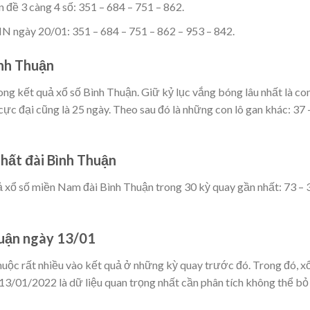
đề 3 càng 4 số: 351 – 684 – 751 – 862.
N ngày 20/01: 351 – 684 – 751 – 862 – 953 – 842.
ình Thuận
ng kết quả xổ số Bình Thuận. Giữ kỷ lục vắng bóng lâu nhất là co
cực đại cũng là 25 ngày. Theo sau đó là những con lô gan khác: 37 
hất đài Bình Thuận
ả xổ số miền Nam đài Bình Thuận trong 30 kỳ quay gần nhất: 73 – 
huận ngày 13/01
ộc rất nhiều vào kết quả ở những kỳ quay trước đó. Trong đó, x
3/01/2022 là dữ liệu quan trọng nhất cần phân tích không thể bỏ