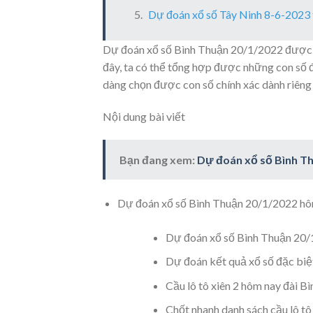
Dự đoán xổ số Tây Ninh 8-6-2023
Dự đoán xổ số Bình Thuận 20/1/2022 được 
đây, ta có thể tổng hợp được những con số 
dàng chọn được con số chính xác dành riêng
Nội dung bài viết
Bạn đang xem:
Dự đoán xổ số Bình Th
Dự đoán xổ số Bình Thuận 20/1/2022 hô
Dự đoán xổ số Bình Thuận 20/
Dự đoán kết quả xổ số đặc biệ
Cầu lô tô xiên 2 hôm nay đài B
Chốt nhanh danh sách cầu lô tô 