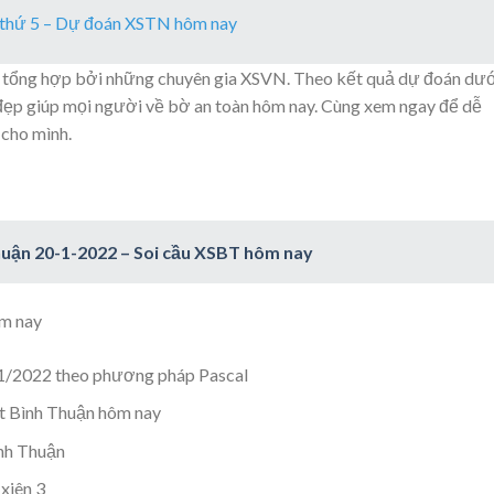
 thứ 5 – Dự đoán XSTN hôm nay
tổng hợp bởi những chuyên gia XSVN. Theo kết quả dự đoán dư
đẹp giúp mọi người về bờ an toàn hôm nay. Cùng xem ngay để dễ
 cho mình.
uận 20-1-2022 – Soi cầu XSBT hôm nay
m nay
1/2022 theo phương pháp Pascal
t Bình Thuận hôm nay
ình Thuận
xiên 3