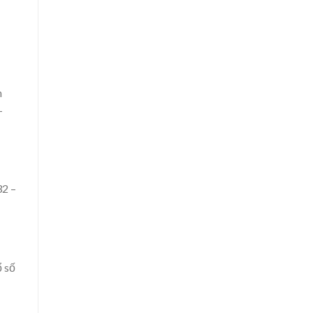
n
–
32 –
ổ số