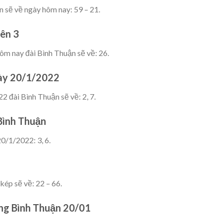
 sẽ về ngày hôm nay: 59 – 21.
iên 3
ôm nay đài Bình Thuận sẽ về: 26.
gày 20/1/2022
đài Bình Thuận sẽ về: 2, 7.
Bình Thuận
0/1/2022: 3, 6.
ép sẽ về: 22 – 66.
àng Bình Thuận 20/01