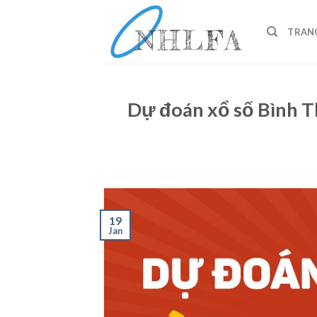
Skip
to
TRAN
content
Dự đoán xổ số Bình T
19
Jan