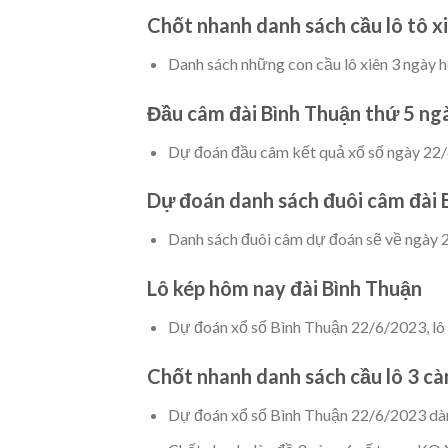
Chốt nhanh danh sách cầu lô tô x
Danh sách những con cầu lô xiên 3 ngày h
Đầu câm đài Bình Thuận thứ 5 n
Dự đoán đầu câm kết quả xổ số ngày 22/6
Dự đoán danh sách đuôi câm đài 
Danh sách đuôi câm dự đoán sẽ về ngày 
Lô kép hôm nay đài Bình Thuận
Dự đoán xổ số Bình Thuận 22/6/2023, lô k
Chốt nhanh danh sách cầu lô 3 c
Dự đoán xổ số Bình Thuận 22/6/2023 dàn 