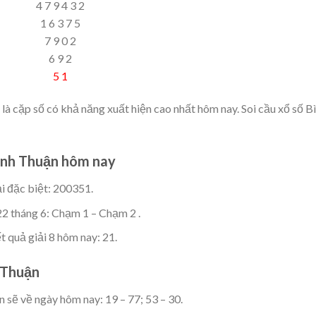
4 7 9 4 3 2
1 6 3 7 5
7 9 0 2
6 9 2
5 1
là cặp số có khả năng xuất hiện cao nhất hôm nay. Soi cầu xổ số B
Bình Thuận hôm nay
i đặc biệt: 200351.
2 tháng 6: Chạm 1 – Chạm 2 .
 quả giải 8 hôm nay: 21.
h Thuận
 sẽ về ngày hôm nay: 19 – 77; 53 – 30.