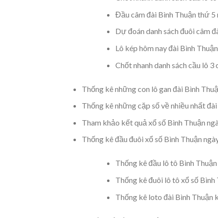
Đầu câm đài Bình Thuận thứ 5
Dự đoán danh sách đuôi câm đ
Lô kép hôm nay đài Bình Thuận
Chốt nhanh danh sách cầu lô 3
Thống kê những con lô gan đài Bình Thu
Thống kê những cặp số về nhiều nhất đài
Tham khảo kết quả xổ số Bình Thuận ng
Thống kê đầu đuôi xổ số Bình Thuận ngà
Thống kê đầu lô tô Bình Thuận
Thống kê đuôi lô tô xổ số Bình
Thống kê loto đài Bình Thuận 