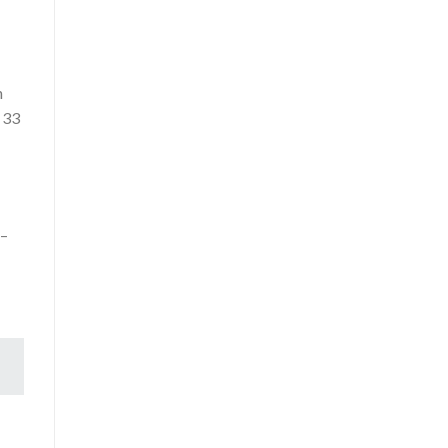
n
 33
 –