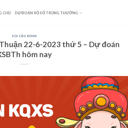
G CHỦ
DỰ ĐOÁN XỔ SỐ TRÚNG THƯỞNG
SOI CẦU XSMN
 Thuận 22-6-2023 thứ 5 – Dự đoán
XSBTh hôm nay