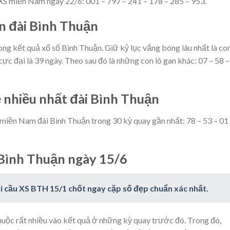
XS miền Nam ngày 22/6: 001 – 797 – 241 – 178 – 285 – 953.
n đài Bình Thuận
ng kết quả xổ số Bình Thuận. Giữ kỷ lục vắng bóng lâu nhất là co
ực đại là 39 ngày. Theo sau đó là những con lô gan khác: 07 – 58 –
 nhiều nhất đài Bình Thuận
miền Nam đài Bình Thuận trong 30 kỳ quay gần nhất: 78 – 53 – 01
Bình Thuận ngày 15/6
 cầu XS BTH 15/1 chốt ngay cặp số đẹp chuẩn xác nhất.
uộc rất nhiều vào kết quả ở những kỳ quay trước đó. Trong đó,