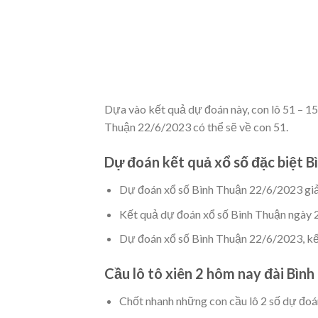
Dựa vào kết quả dự đoán này, con lô 51 – 15 
Thuận 22/6/2023 có thể sẽ về con 51.
Dự đoán kết quả xổ số đặc biệt 
Dự đoán xổ số Bình Thuận 22/6/2023 giả
Kết quả dự đoán xổ số Bình Thuận ngày 2
Dự đoán xổ số Bình Thuận 22/6/2023, kết
Cầu lô tô xiên 2 hôm nay đài Bìn
Chốt nhanh những con cầu lô 2 số dự đoán