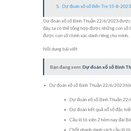
Dự đoán xổ số Bến Tre 15-8-2023
Dự đoán xổ số Bình Thuận 22/6/2023 được 
đây, ta có thể tổng hợp được những con số 
được con số chính xác dành riêng cho mình.
Nội dung bài viết
Bạn đang xem:
Dự đoán xổ số Bình T
Dự đoán xổ số Bình Thuận 22/6/2023 hô
Dự đoán xổ số Bình Thuận 22/
Dự đoán kết quả xổ số đặc biệ
Cầu lô tô xiên 2 hôm nay đài B
Chốt nhanh danh sách cầu lô tô 