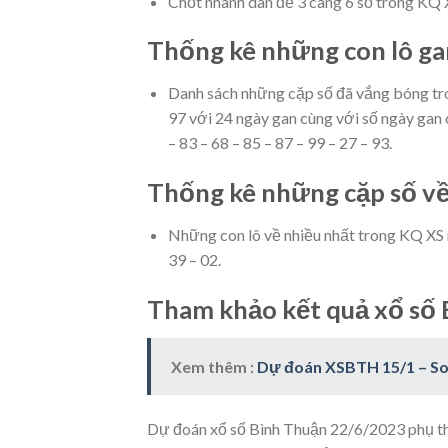
Chốt nhanh dàn đề 3 càng 6 số trong KQ 
Thống kê những con lô ga
Danh sách những cặp số đã vắng bóng tro
97 với 24 ngày gan cùng với số ngày gan c
– 83 – 68 – 85 – 87 – 99 – 27 – 93.
Thống kê những cặp số về
Những con lô về nhiều nhất trong KQ XS 
39 – 02.
Tham khảo kết quả xổ số 
Xem thêm :
Dự đoán XSBTH 15/1 – Soi
Dự đoán xổ số Bình Thuận 22/6/2023 phụ th