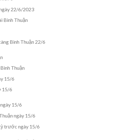
 ngày 22/6/2023
ài Bình Thuận
 càng Bình Thuận 22/6
ận
 Bình Thuận
ày 15/6
y 15/6
 ngày 15/6
 Thuận ngày 15/6
kỳ trước ngày 15/6