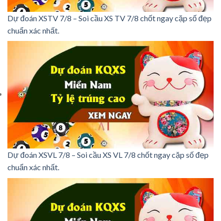
Dự đoán XSTV 7/8 – Soi cầu XS TV 7/8 chốt ngay cặp số đẹp
chuẩn xác nhất.
Dự đoán XSVL 7/8 – Soi cầu XS VL 7/8 chốt ngay cặp số đẹp
chuẩn xác nhất.