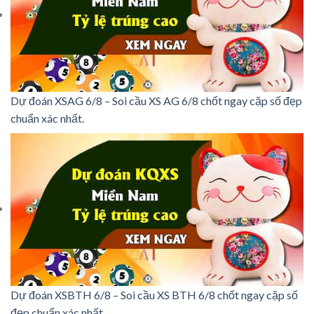
Dự đoán XSAG 6/8 – Soi cầu XS AG 6/8 chốt ngay cặp số đẹp
chuẩn xác nhất.
Dự đoán XSBTH 6/8 – Soi cầu XS BTH 6/8 chốt ngay cặp số
đẹp chuẩn xác nhất.