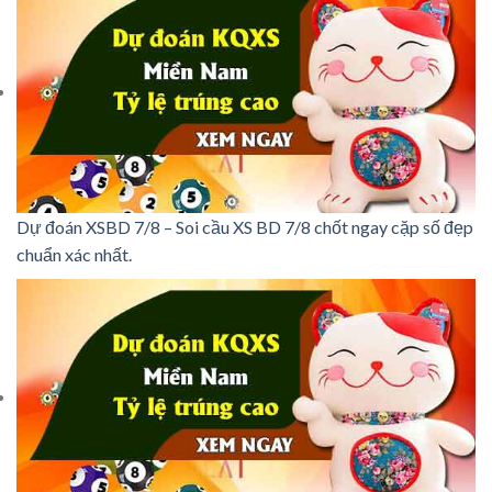
Dự đoán XSBD 7/8 – Soi cầu XS BD 7/8 chốt ngay cặp số đẹp
chuẩn xác nhất.