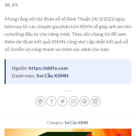
48, 49.
Mong rằng với dự đoán xổ số Bình Thuận 24/3/2022 ngày
hôm nay từ các chuyên gia phân tích XSVN sẽ giúp anh em tìm
ra hướng đầu tư cho riêng mình. Theo dõi chúng tôi để xem
thêm dự đoán kết quả XSMN cũng như cập nhật kết quả xổ
số 3 miền vô cùng nhanh và chính xác dành cho bạn.
Nguồn:
https://nhlfa.com
Danh mục:
Soi Cầu XSMN
Category:
Soi Cầu XSMN
.