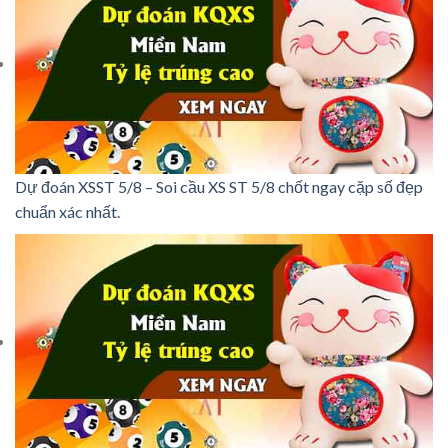
Dự đoán XSST 5/8 – Soi cầu XS ST 5/8 chốt ngay cặp số đẹp
chuẩn xác nhất.