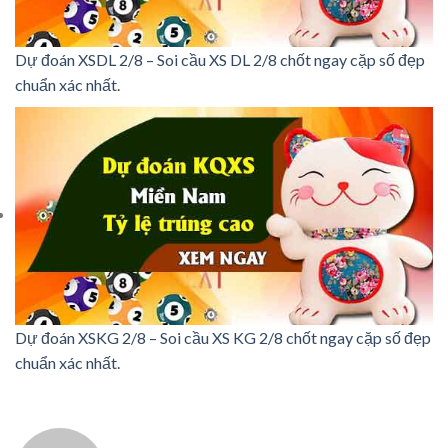
Dự đoán XSDL 2/8 – Soi cầu XS DL 2/8 chốt ngay cặp số đẹp
chuẩn xác nhất.
Dự đoán XSKG 2/8 – Soi cầu XS KG 2/8 chốt ngay cặp số đẹp
chuẩn xác nhất.