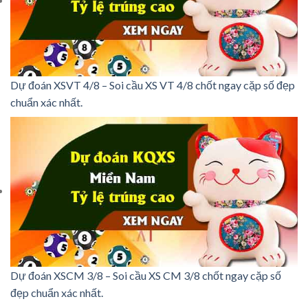
Dự đoán XSVT 4/8 – Soi cầu XS VT 4/8 chốt ngay cặp số đẹp
chuẩn xác nhất.
Dự đoán XSCM 3/8 – Soi cầu XS CM 3/8 chốt ngay cặp số
đẹp chuẩn xác nhất.