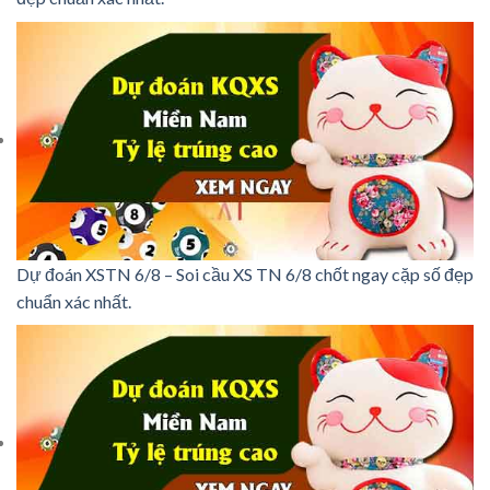
Dự đoán XSTN 6/8 – Soi cầu XS TN 6/8 chốt ngay cặp số đẹp
chuẩn xác nhất.