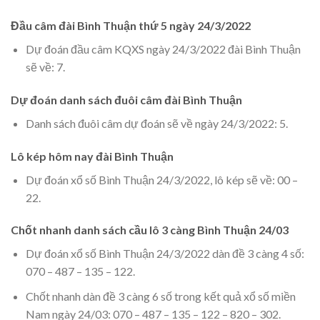
Đầu câm đài Bình Thuận thứ 5 ngày 24/3/2022
Dự đoán đầu câm KQXS ngày 24/3/2022 đài Bình Thuận
sẽ về: 7.
Dự đoán danh sách đuôi câm đài Bình Thuận
Danh sách đuôi câm dự đoán sẽ về ngày 24/3/2022: 5.
Lô kép hôm nay đài Bình Thuận
Dự đoán xổ số Bình Thuận 24/3/2022, lô kép sẽ về: 00 –
22.
Chốt nhanh danh sách cầu lô 3 càng Bình Thuận 24/03
Dự đoán xổ số Bình Thuận 24/3/2022 dàn đề 3 càng 4 số:
070 – 487 – 135 – 122.
Chốt nhanh dàn đề 3 càng 6 số trong kết quả xổ số miền
Nam ngày 24/03: 070 – 487 – 135 – 122 – 820 – 302.