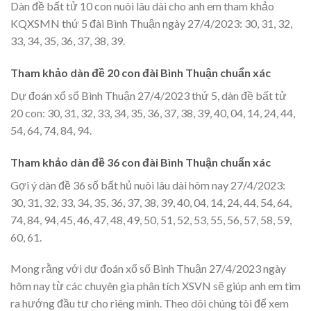
Dàn đề bất tử 10 con nuôi lâu dài cho anh em tham khảo
KQXSMN thứ 5 đài Bình Thuận ngày 27/4/2023: 30, 31, 32,
33, 34, 35, 36, 37, 38, 39.
Tham khảo dàn đề 20 con đài Bình Thuận chuẩn xác
Dự đoán xổ số Bình Thuận 27/4/2023 thứ 5, dàn đề bất tử
20 con: 30, 31, 32, 33, 34, 35, 36, 37, 38, 39, 40, 04, 14, 24, 44,
54, 64, 74, 84, 94.
Tham khảo dàn đề 36 con đài Bình Thuận chuẩn xác
Gợi ý dàn đề 36 số bất hủ nuôi lâu dài hôm nay 27/4/2023:
30, 31, 32, 33, 34, 35, 36, 37, 38, 39, 40, 04, 14, 24, 44, 54, 64,
74, 84, 94, 45, 46, 47, 48, 49, 50, 51, 52, 53, 55, 56, 57, 58, 59,
60, 61.
Mong rằng với dự đoán xổ số Bình Thuận 27/4/2023 ngày
hôm nay từ các chuyên gia phân tích XSVN sẽ giúp anh em tìm
ra hướng đầu tư cho riêng mình. Theo dõi chúng tôi để xem