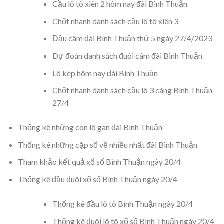
Cầu lô tô xiên 2 hôm nay đài Bình Thuận
Chốt nhanh danh sách cầu lô tô xiên 3
Đầu câm đài Bình Thuận thứ 5 ngày 27/4/2023
Dự đoán danh sách đuôi câm đài Bình Thuận
Lô kép hôm nay đài Bình Thuận
Chốt nhanh danh sách cầu lô 3 càng Bình Thuận
27/4
Thống kê những con lô gan đài Bình Thuận
Thống kê những cặp số về nhiều nhất đài Bình Thuận
Tham khảo kết quả xổ số Bình Thuận ngày 20/4
Thống kê đầu đuôi xổ số Bình Thuận ngày 20/4
Thống kê đầu lô tô Bình Thuận ngày 20/4
Thống kê đuôi lô tô xổ số Bình Thuận ngày 20/4