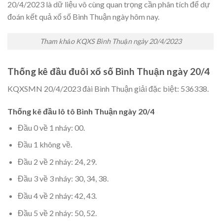
20/4/2023 là dữ liệu vô cùng quan trọng cần phân tích để dự
đoán kết quả xổ số Bình Thuận ngày hôm nay.
Tham khảo KQXS Bình Thuận ngày 20/4/2023
Thống kê đầu đuôi xổ số Bình Thuận ngày 20/4
KQXSMN 20/4/2023 đài Bình Thuận giải đặc biệt: 536338.
Thống kê đầu lô tô Bình Thuận ngày 20/4
Đầu 0 về 1 nháy: 00.
Đầu 1 không về.
Đầu 2 về 2 nháy: 24, 29.
Đầu 3 về 3 nháy: 30, 34, 38.
Đầu 4 về 2 nháy: 42, 43.
Đầu 5 về 2 nháy: 50, 52.