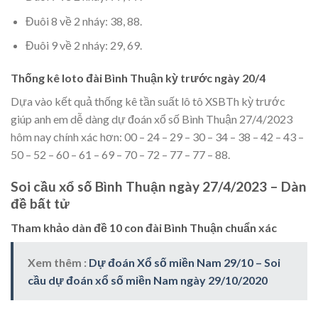
Đuôi 8 về 2 nháy: 38, 88.
Đuôi 9 về 2 nháy: 29, 69.
Thống kê loto đài Bình Thuận kỳ trước ngày 20/4
Dựa vào kết quả thống kê tần suất lô tô XSBTh kỳ trước
giúp anh em dễ dàng dự đoán xổ số Bình Thuận 27/4/2023
hôm nay chính xác hơn: 00 – 24 – 29 – 30 – 34 – 38 – 42 – 43 –
50 – 52 – 60 – 61 – 69 – 70 – 72 – 77 – 77 – 88.
Soi cầu xổ số Bình Thuận ngày 27/4/2023 – Dàn
đề bất tử
Tham khảo dàn đề 10 con đài Bình Thuận chuẩn xác
Xem thêm :
Dự đoán Xổ số miền Nam 29/10 – Soi
cầu dự đoán xổ số miền Nam ngày 29/10/2020