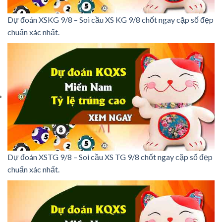
Dự đoán XSKG 9/8 – Soi cầu XS KG 9/8 chốt ngay cặp số đẹp
chuẩn xác nhất.
Dự đoán XSTG 9/8 – Soi cầu XS TG 9/8 chốt ngay cặp số đẹp
chuẩn xác nhất.