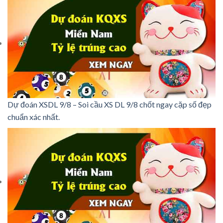
Dự đoán XSDL 9/8 – Soi cầu XS DL 9/8 chốt ngay cặp số đẹp
chuẩn xác nhất.