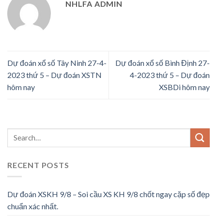
NHLFA ADMIN
Dự đoán xổ số Tây Ninh 27-4-
Dự đoán xổ số Bình Định 27-
2023 thứ 5 – Dự đoán XSTN
4-2023 thứ 5 – Dự đoán
hôm nay
XSBDi hôm nay
RECENT POSTS
Dự đoán XSKH 9/8 – Soi cầu XS KH 9/8 chốt ngay cặp số đẹp
chuẩn xác nhất.