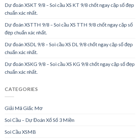
Dự đoán XSKT 9/8 – Soi cầu XS KT 9/8 chốt ngay cặp số đẹp
chuẩn xác nhất.
Dự đoán XSTTH 9/8 – Soi cầu XS TTH 9/8 chốt ngay cặp số
đẹp chuẩn xác nhất.
Dự đoán XSDL 9/8 – Soi cầu XS DL 9/8 chốt ngay cặp số đẹp
chuẩn xác nhất.
Dự đoán XSKG 9/8 – Soi cầu XS KG 9/8 chốt ngay cặp số đẹp
chuẩn xác nhất.
CATEGORIES
Giải Mã Giấc Mơ
Soi Cầu – Dự Đoán Xổ Số 3 Miền
Soi Cầu XSMB