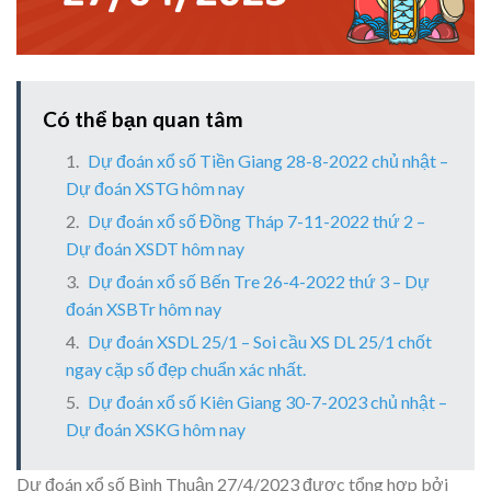
Có thể bạn quan tâm
Dự đoán xổ số Tiền Giang 28-8-2022 chủ nhật –
Dự đoán XSTG hôm nay
Dự đoán xổ số Đồng Tháp 7-11-2022 thứ 2 –
Dự đoán XSDT hôm nay
Dự đoán xổ số Bến Tre 26-4-2022 thứ 3 – Dự
đoán XSBTr hôm nay
Dự đoán XSDL 25/1 – Soi cầu XS DL 25/1 chốt
ngay cặp số đẹp chuẩn xác nhất.
Dự đoán xổ số Kiên Giang 30-7-2023 chủ nhật –
Dự đoán XSKG hôm nay
Dự đoán xổ số Bình Thuận 27/4/2023 được tổng hợp bởi