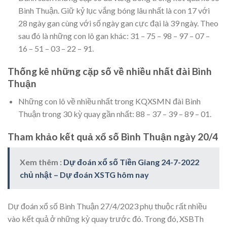
Bình Thuận. Giữ kỷ lục vắng bóng lâu nhất là con 17 với
28 ngày gan cùng với số ngày gan cực đại là 39 ngày. Theo
sau đó là những con lô gan khác: 31 – 75 – 98 – 97 – 07 –
16 – 51 – 03 – 22 – 91.
Thống kê những cặp số về nhiều nhất đài Bình
Thuận
Những con lô về nhiều nhất trong KQXSMN đài Bình
Thuận trong 30 kỳ quay gần nhất: 88 – 37 – 39 – 89 – 01.
Tham khảo kết quả xổ số Bình Thuận ngày 20/4
Xem thêm :
Dự đoán xổ số Tiền Giang 24-7-2022
chủ nhật – Dự đoán XSTG hôm nay
Dự đoán xổ số Bình Thuận 27/4/2023 phụ thuộc rất nhiều
vào kết quả ở những kỳ quay trước đó. Trong đó, XSBTh