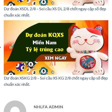
Dự đoán XSDL 2/8 – Soi cầu XS DL 2/8 chốt ngay cặp số đẹp
chuẩn xác nhất.
Dự đoán XSKG 2/8 – Soi cầu XS KG 2/8 chốt ngay cặp số đẹp
chuẩn xác nhất.
NHLFA ADMIN