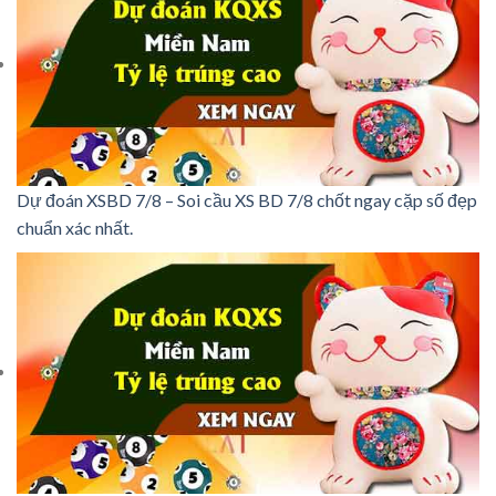
Dự đoán XSBD 7/8 – Soi cầu XS BD 7/8 chốt ngay cặp số đẹp
chuẩn xác nhất.