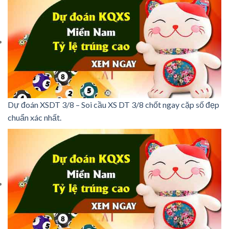
Dự đoán XSDT 3/8 – Soi cầu XS DT 3/8 chốt ngay cặp số đẹp
chuẩn xác nhất.