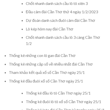
Chốt nhanh danh sách cầu lô tô xiên 3
Đầu câm đài Cần Thơ thứ 4 ngày 1/2/2023
Dự đoán danh sách đuôi câm đài Cần Thơ
Lô kép hôm nay đài Cần Thơ
Chốt nhanh danh sách cầu lô 3 càng Cần Thơ
1/2
Thống kê những con lô gan đài Cần Thơ
Thống kê những cặp số về nhiều nhất đài Cần Thơ
Tham khảo kết quả xổ số Cần Thơ ngày 25/1
Thống kê đầu đuôi xổ số Cần Thơ ngày 25/1
Thống kê đầu lô tô Cần Thơ ngày 25/1
Thống kê đuôi lô tô xổ số Cần Thơ ngày 25/1
Thống kê loto đài Cần Thơ kỳ trước ngày 25/1