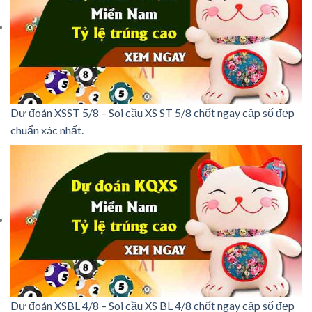
Dự đoán XSST 5/8 – Soi cầu XS ST 5/8 chốt ngay cặp số đẹp
chuẩn xác nhất.
Dự đoán XSBL 4/8 – Soi cầu XS BL 4/8 chốt ngay cặp số đẹp