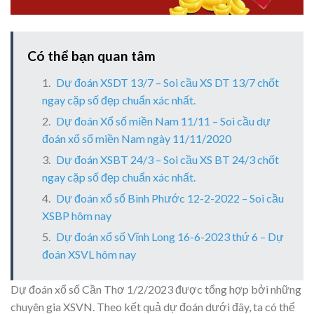
Có thể bạn quan tâm
Dự đoán XSDT 13/7 – Soi cầu XS DT 13/7 chốt
ngay cặp số đẹp chuẩn xác nhất.
Dự đoán Xổ số miền Nam 11/11 – Soi cầu dự
đoán xổ số miền Nam ngày 11/11/2020
Dự đoán XSBT 24/3 – Soi cầu XS BT 24/3 chốt
ngay cặp số đẹp chuẩn xác nhất.
Dự đoán xổ số Bình Phước 12-2-2022 – Soi cầu
XSBP hôm nay
Dự đoán xổ số Vĩnh Long 16-6-2023 thứ 6 – Dự
đoán XSVL hôm nay
Dự đoán xổ số Cần Thơ 1/2/2023 được tổng hợp bởi những
chuyên gia XSVN. Theo kết quả dự đoán dưới đây, ta có thể