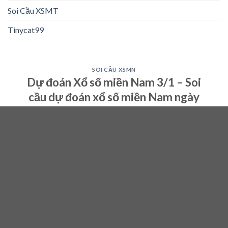
Soi Cầu XSMT
Tinycat99
SOI CẦU XSMN
Dự đoán Xổ số miền Nam 3/1 – Soi
cầu dự đoán xổ số miền Nam ngày
3/1/2021
Có thể bạn quan tâm
Dự đoán xổ số Đà Lạt 30-10-2022 chủ nhật –
Dự đoán XSDL hôm nay
Dự Đoán XSMN 22-5-2020 – Soi Cầu Xổ Số