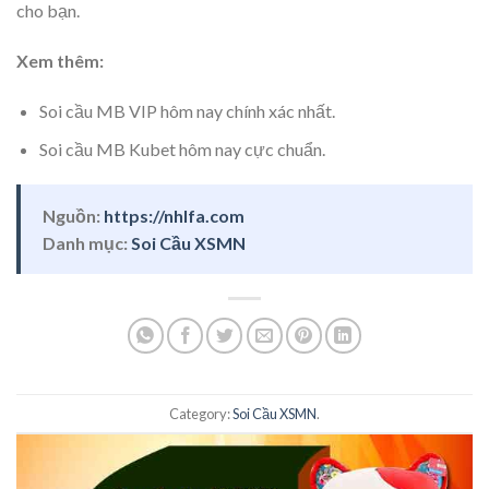
cho bạn.
Xem thêm:
Soi cầu MB VIP hôm nay chính xác nhất.
Soi cầu MB Kubet hôm nay cực chuẩn.
Nguồn:
https://nhlfa.com
Danh mục:
Soi Cầu XSMN
Category:
Soi Cầu XSMN
.