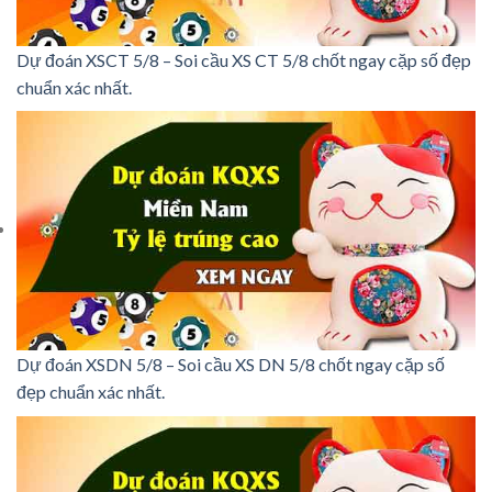
Dự đoán XSCT 5/8 – Soi cầu XS CT 5/8 chốt ngay cặp số đẹp
chuẩn xác nhất.
Dự đoán XSDN 5/8 – Soi cầu XS DN 5/8 chốt ngay cặp số
đẹp chuẩn xác nhất.