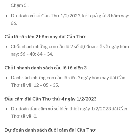
Chạm 5 .
Dự đoán xổ số Cần Thơ 1/2/2023, kết quả giải 8 hôm nay:
66.
Cầu lô tô xiên 2 hôm nay đài Cần Thơ
Chốt nhanh những con cầu lô 2 số dự đoán sẽ về ngày hôm
nay: 56 – 48; 64 – 34.
Chốt nhanh danh sách cầu lô tô xiên 3
Danh sách những con cầu lô xiên 3 ngày hôm nay đài Cần
Thơ sẽ về: 12 – 05 – 35.
Đầu câm đài Cần Thơ thứ 4 ngày 1/2/2023
Dự đoán đầu câm xổ số kiến thiết ngày 1/2/2023 đài Cần
Thơ sẽ về: 0.
Dự đoán danh sách đuôi câm đài Cần Thơ