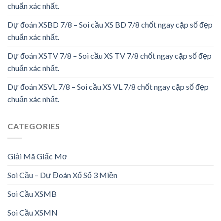
chuẩn xác nhất.
Dự đoán XSBD 7/8 – Soi cầu XS BD 7/8 chốt ngay cặp số đẹp
chuẩn xác nhất.
Dự đoán XSTV 7/8 – Soi cầu XS TV 7/8 chốt ngay cặp số đẹp
chuẩn xác nhất.
Dự đoán XSVL 7/8 – Soi cầu XS VL 7/8 chốt ngay cặp số đẹp
chuẩn xác nhất.
CATEGORIES
Giải Mã Giấc Mơ
Soi Cầu – Dự Đoán Xổ Số 3 Miền
Soi Cầu XSMB
Soi Cầu XSMN