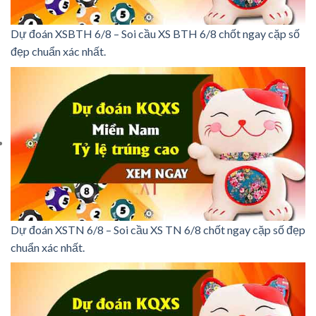
Dự đoán XSBTH 6/8 – Soi cầu XS BTH 6/8 chốt ngay cặp số
đẹp chuẩn xác nhất.
Dự đoán XSTN 6/8 – Soi cầu XS TN 6/8 chốt ngay cặp số đẹp
chuẩn xác nhất.