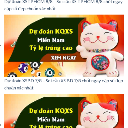
Dự đoán XSTPHCM 8/8 – Soi cầu XS TPHCM 8/8 chốt ngay
cặp số đẹp chuẩn xác nhất.
Dự đoán XSBD 7/8 – Soi cầu XS BD 7/8 chốt ngay cặp số đẹp
chuẩn xác nhất.