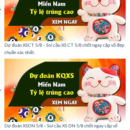
Dự đoán XSCT 5/8 – Soi cầu XS CT 5/8 chốt ngay cặp số đẹp
chuẩn xác nhất.
Dự đoán XSDN 5/8 – Soi cầu XS DN 5/8 chốt ngay cặp số