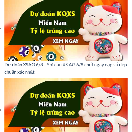
Dự đoán XSAG 6/8 – Soi cầu XS AG 6/8 chốt ngay cặp số đẹp
chuẩn xác nhất.