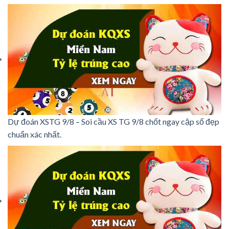
Dự đoán XSTG 9/8 – Soi cầu XS TG 9/8 chốt ngay cặp số đẹp
chuẩn xác nhất.