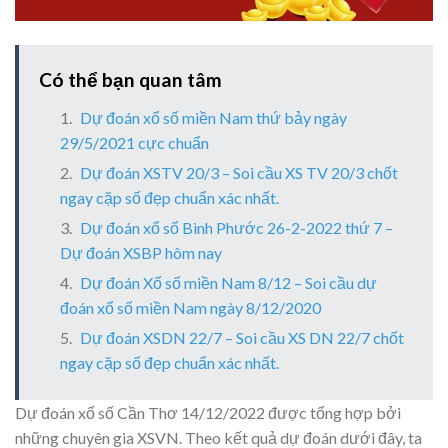
Có thể bạn quan tâm
Dự đoán xổ số miền Nam thứ bảy ngày
29/5/2021 cực chuẩn
Dự đoán XSTV 20/3 – Soi cầu XS TV 20/3 chốt
ngay cặp số đẹp chuẩn xác nhất.
Dự đoán xổ số Bình Phước 26-2-2022 thứ 7 –
Dự đoán XSBP hôm nay
Dự đoán Xổ số miền Nam 8/12 – Soi cầu dự
đoán xổ số miền Nam ngày 8/12/2020
Dự đoán XSDN 22/7 – Soi cầu XS DN 22/7 chốt
ngay cặp số đẹp chuẩn xác nhất.
Dự đoán xổ số Cần Thơ 14/12/2022 được tổng hợp bởi
những chuyên gia XSVN. Theo kết quả dự đoán dưới đây, ta