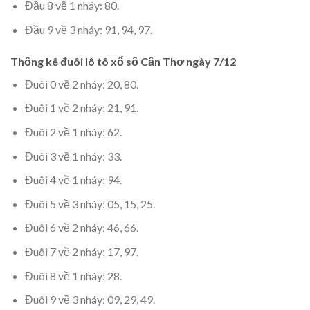
Đầu 8 về 1 nháy: 80.
Đầu 9 về 3 nháy: 91, 94, 97.
Thống kê đuôi lô tô xổ số Cần Thơ ngày 7/12
Đuôi 0 về 2 nháy: 20, 80.
Đuôi 1 về 2 nháy: 21, 91.
Đuôi 2 về 1 nháy: 62.
Đuôi 3 về 1 nháy: 33.
Đuôi 4 về 1 nháy: 94.
Đuôi 5 về 3 nháy: 05, 15, 25.
Đuôi 6 về 2 nháy: 46, 66.
Đuôi 7 về 2 nháy: 17, 97.
Đuôi 8 về 1 nháy: 28.
Đuôi 9 về 3 nháy: 09, 29, 49.