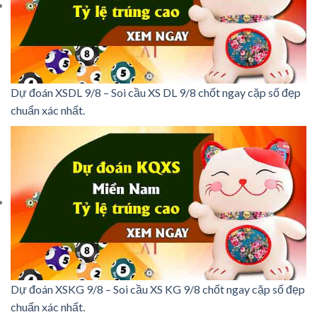
Dự đoán XSDL 9/8 – Soi cầu XS DL 9/8 chốt ngay cặp số đẹp
chuẩn xác nhất.
Dự đoán XSKG 9/8 – Soi cầu XS KG 9/8 chốt ngay cặp số đẹp
chuẩn xác nhất.