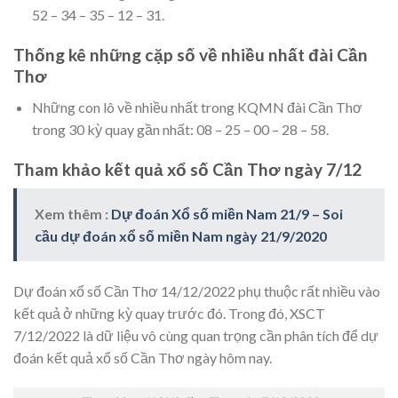
52 – 34 – 35 – 12 – 31.
Thống kê những cặp số về nhiều nhất đài Cần
Thơ
Những con lô về nhiều nhất trong KQMN đài Cần Thơ
trong 30 kỳ quay gần nhất: 08 – 25 – 00 – 28 – 58.
Tham khảo kết quả xổ số Cần Thơ ngày 7/12
Xem thêm :
Dự đoán Xổ số miền Nam 21/9 – Soi
cầu dự đoán xổ số miền Nam ngày 21/9/2020
Dự đoán xổ số Cần Thơ 14/12/2022 phụ thuộc rất nhiều vào
kết quả ở những kỳ quay trước đó. Trong đó, XSCT
7/12/2022 là dữ liệu vô cùng quan trọng cần phân tích để dự
đoán kết quả xổ số Cần Thơ ngày hôm nay.