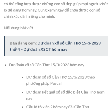
có thể tổng hợp được những con số đẹp giúp mọi người chốt
lô dễ dàng hôm nay. Cùng xem ngay để chọn được con số
chính xác dành riêng cho mình.
Nội dung bài viết
Bạn đang xem:
Dự đoán xổ số Cần Thơ 15-3-2023
thứ 4 – Dự đoán XSCT hôm nay
Dự đoán xổ số Cần Thơ 15/3/2023 hôm nay
Dự đoán xổ số Cần Thơ 15/3/2023 theo
phương pháp Pascal
Dự đoán kết quả xổ số đặc biệt Cần Thơ hôm
nay
Cầu lô tô xiên 2 hôm nay đài Cần Thơ