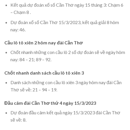
Kết quả dự đoán xổ số Cần Thơ ngày 15 tháng 3: Chạm 6
– Chạm 8 .
Dự đoán xổ số Cần Thơ 15/3/2023, kết quả giải 8 hôm
nay: 46.
Cầu lô tô xiên 2 hôm nay đài Cần Thơ
Chốt nhanh những con cầu lô 2 số dự đoán sẽ về ngày hôm
nay: 84 – 21; 89 – 92.
Chốt nhanh danh sách cầu lô tô xiên 3
Danh sách những con cầu lô xiên 3 ngày hôm nay đài Cần
Thơ sẽ về: 21 – 94 – 19.
Đầu câm đài Cần Thơ thứ 4 ngày 15/3/2023
Dự đoán đầu câm kết quả ngày 15/3/2023 đài Cần Thơ
sẽ về: 8.