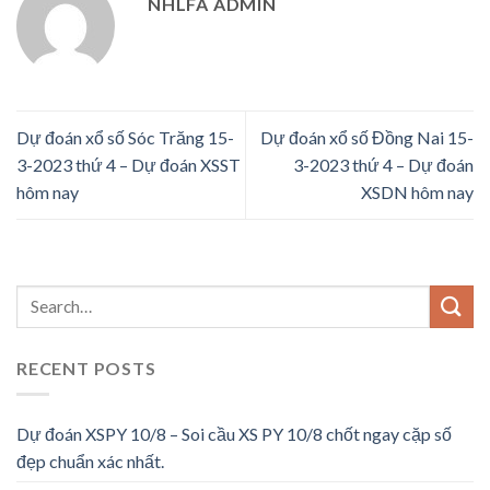
NHLFA ADMIN
Dự đoán xổ số Sóc Trăng 15-
Dự đoán xổ số Đồng Nai 15-
3-2023 thứ 4 – Dự đoán XSST
3-2023 thứ 4 – Dự đoán
hôm nay
XSDN hôm nay
RECENT POSTS
Dự đoán XSPY 10/8 – Soi cầu XS PY 10/8 chốt ngay cặp số
đẹp chuẩn xác nhất.