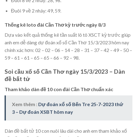
Đuôi 8 về 2 nháy: 28, 98.
Đuôi 9 về 2 nháy: 49, 59.
Thống kê loto đài Cần Thơ kỳ trước ngày 8/3
Dựa vào kết quả thống kê tần suất lô tô XSCT kỳ trước giúp
anh em dễ dàng dự đoán xổ số Cần Thơ 15/3/2023 hôm nay
chính xác hơn: 02 – 02 – 06 – 14 – 28 – 31 – 37 – 42 – 49 – 50 –
59 – 61 – 61 – 65 – 65 – 66 – 92 – 98.
Soi cầu xổ số Cần Thơ ngày 15/3/2023 – Dàn
đề bất tử
Tham khảo dàn đề 10 con đài Cần Thơ chuẩn xác
Xem thêm :
Dự đoán xổ số Bến Tre 25-7-2023 thứ
3 – Dự đoán XSBT hôm nay
Dàn đề bất tử 10 con nuôi lâu dài cho anh em tham khảo xổ