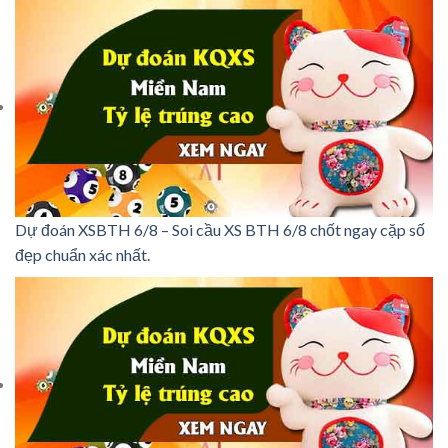
Dự đoán XSBTH 6/8 – Soi cầu XS BTH 6/8 chốt ngay cặp số
đẹp chuẩn xác nhất.