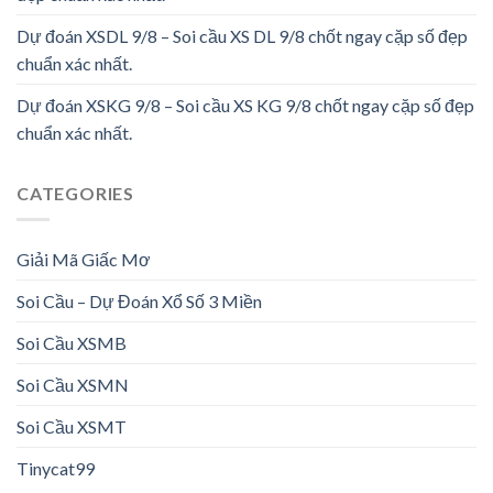
Dự đoán XSDL 9/8 – Soi cầu XS DL 9/8 chốt ngay cặp số đẹp
chuẩn xác nhất.
Dự đoán XSKG 9/8 – Soi cầu XS KG 9/8 chốt ngay cặp số đẹp
chuẩn xác nhất.
CATEGORIES
Giải Mã Giấc Mơ
Soi Cầu – Dự Đoán Xổ Số 3 Miền
Soi Cầu XSMB
Soi Cầu XSMN
Soi Cầu XSMT
Tinycat99