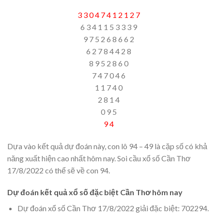
3 3 0 4 7 4 1 2 1 2 7
6 3 4 1 1 5 3 3 3 9
9 7 5 2 6 8 6 6 2
6 2 7 8 4 4 2 8
8 9 5 2 8 6 0
7 4 7 0 4 6
1 1 7 4 0
2 8 1 4
0 9 5
9 4
Dựa vào kết quả dự đoán này, con lô 94 – 49 là cặp số có khả
năng xuất hiện cao nhất hôm nay. Soi cầu xổ số Cần Thơ
17/8/2022 có thể sẽ về con 94.
Dự đoán kết quả xổ số đặc biệt Cần Thơ hôm nay
Dự đoán xổ số Cần Thơ 17/8/2022 giải đặc biệt: 702294.