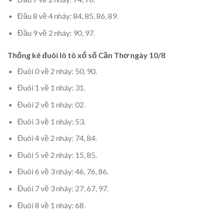
Đầu 8 về 4 nháy: 84, 85, 86, 89.
Đầu 9 về 2 nháy: 90, 97.
Thống kê đuôi lô tô xổ số Cần Thơ ngày 10/8
Đuôi 0 về 2 nháy: 50, 90.
Đuôi 1 về 1 nháy: 31.
Đuôi 2 về 1 nháy: 02.
Đuôi 3 về 1 nháy: 53.
Đuôi 4 về 2 nháy: 74, 84.
Đuôi 5 về 2 nháy: 15, 85.
Đuôi 6 về 3 nháy: 46, 76, 86.
Đuôi 7 về 3 nháy: 27, 67, 97.
Đuôi 8 về 1 nháy: 68.