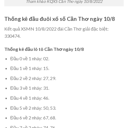
Tham khảo KQXS Cần Thơ ngày 10/8/2022
Thống kê đầu đuôi xổ số Cần Thơ ngày 10/8
Kết quả XSMN 10/8/2022 đài Cần Thơ giải đặc biệt:
330474.
Thống kê đầu lô tô Cần Thơ ngày 10/8
Đầu 0 về 1 nháy: 02.
Đầu 1 về 1 nháy: 15.
Đầu 2 về 2 nháy: 27, 29.
Đầu 3 về 1 nháy: 31.
Đầu 4 về 1 nháy: 46.
Đầu 5 về 2 nháy: 50, 53.
Đầu 6 về 2 nháy: 67, 68.
Đầu 7 về 2 nháy: 74, 76.