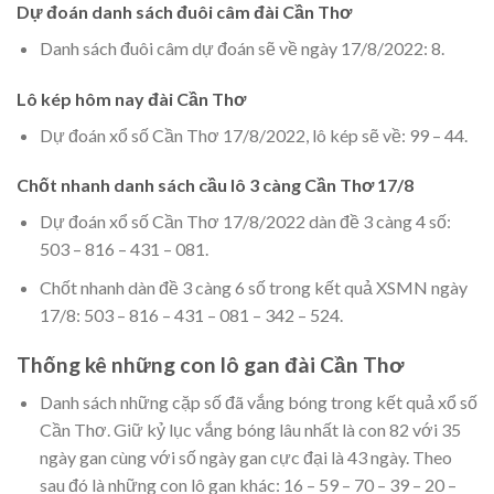
Dự đoán danh sách đuôi câm đài Cần Thơ
Danh sách đuôi câm dự đoán sẽ về ngày 17/8/2022: 8.
Lô kép hôm nay đài Cần Thơ
Dự đoán xổ số Cần Thơ 17/8/2022, lô kép sẽ về: 99 – 44.
Chốt nhanh danh sách cầu lô 3 càng Cần Thơ 17/8
Dự đoán xổ số Cần Thơ 17/8/2022 dàn đề 3 càng 4 số:
503 – 816 – 431 – 081.
Chốt nhanh dàn đề 3 càng 6 số trong kết quả XSMN ngày
17/8: 503 – 816 – 431 – 081 – 342 – 524.
Thống kê những con lô gan đài Cần Thơ
Danh sách những cặp số đã vắng bóng trong kết quả xổ số
Cần Thơ. Giữ kỷ lục vắng bóng lâu nhất là con 82 với 35
ngày gan cùng với số ngày gan cực đại là 43 ngày. Theo
sau đó là những con lô gan khác: 16 – 59 – 70 – 39 – 20 –