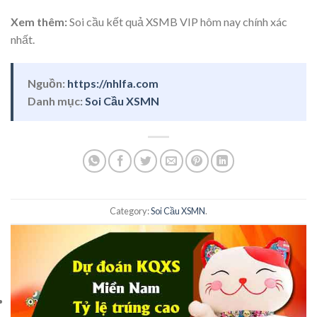
Xem thêm:
Soi cầu kết quả XSMB VIP hôm nay chính xác
nhất.
Nguồn:
https://nhlfa.com
Danh mục:
Soi Cầu XSMN
Category:
Soi Cầu XSMN
.