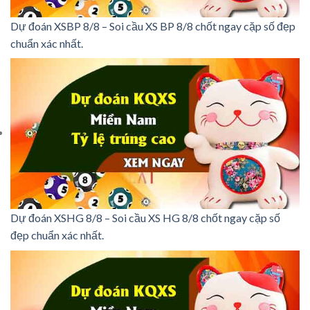
Dự đoán XSBP 8/8 – Soi cầu XS BP 8/8 chốt ngay cặp số đẹp
chuẩn xác nhất.
Dự đoán XSHG 8/8 – Soi cầu XS HG 8/8 chốt ngay cặp số
đẹp chuẩn xác nhất.