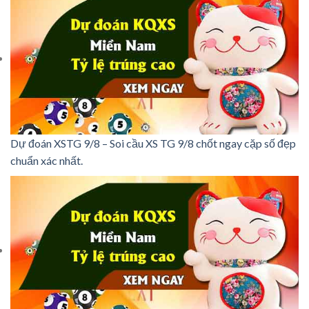
Dự đoán XSTG 9/8 – Soi cầu XS TG 9/8 chốt ngay cặp số đẹp
chuẩn xác nhất.