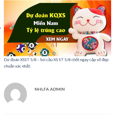
Dự đoán XSST 5/8 – Soi cầu XS ST 5/8 chốt ngay cặp số đẹp
chuẩn xác nhất.
NHLFA ADMIN