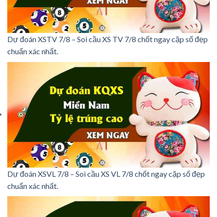
Dự đoán XSTV 7/8 – Soi cầu XS TV 7/8 chốt ngay cặp số đẹp
chuẩn xác nhất.
Dự đoán XSVL 7/8 – Soi cầu XS VL 7/8 chốt ngay cặp số đẹp
chuẩn xác nhất.