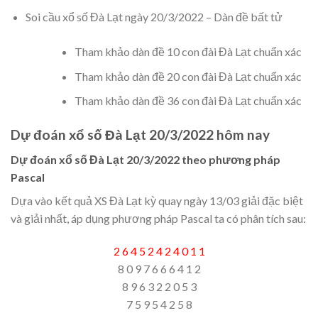
Soi cầu xổ số Đà Lạt ngày 20/3/2022 – Dàn đề bất tử
Tham khảo dàn đề 10 con đài Đà Lạt chuẩn xác
Tham khảo dàn đề 20 con đài Đà Lạt chuẩn xác
Tham khảo dàn đề 36 con đài Đà Lạt chuẩn xác
Dự đoán xổ số Đà Lạt 20/3/2022 hôm nay
Dự đoán xổ số Đà Lạt 20/3/2022 theo phương pháp
Pascal
Dựa vào kết quả XS Đà Lạt kỳ quay ngày 13/03 giải đặc biệt
và giải nhất, áp dụng phương pháp Pascal ta có phân tích sau:
2 6 4 5 2 4 2 4 0 1 1
8 0 9 7 6 6 6 4 1 2
8 9 6 3 2 2 0 5 3
7 5 9 5 4 2 5 8