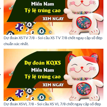
Dự đoán XSTV 7/8 – Soi cầu XS TV 7/8 chốt ngay cặp số đẹp
chuẩn xác nhất.
Dự đoán XSVL 7/8 – Soi cầu XS VL 7/8 chốt ngay cặp số đẹp