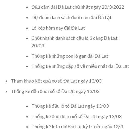
Đầu câm đài Đà Lạt chủ nhật ngày 20/3/2022
Dự đoán danh sách đuôi câm đài Đà Lạt
Lô kép hôm nay đài Đà Lạt
Chốt nhanh danh sách cầu lô 3 càng Đà Lạt
20/03
Thống kê những con lô gan đài Đà Lạt
Thống kê những cặp số về nhiều nhất đài Đà Lạt
Tham khảo kết quả xổ số Đà Lạt ngày 13/03
Thống kê đầu đuôi xổ số Đà Lạt ngày 13/03
Thống kê đầu lô tô Đà Lạt ngày 13/03
Thống kê đuôi lô tô xổ số Đà Lạt ngày 13/03
Thống kê loto đài Đà Lạt kỳ trước ngày 13/3