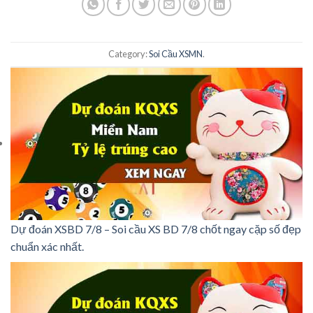
Category:
Soi Cầu XSMN
.
Dự đoán XSBD 7/8 – Soi cầu XS BD 7/8 chốt ngay cặp số đẹp
chuẩn xác nhất.