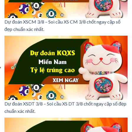
Dự đoán XSCM 3/8 – Soi cầu XS CM 3/8 chốt ngay cặp số
đẹp chuẩn xác nhất.
Dự đoán XSDT 3/8 – Soi cầu XS DT 3/8 chốt ngay cặp số đẹp
chuẩn xác nhất.