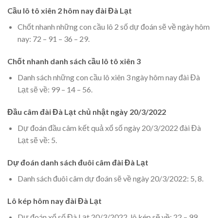
Cầu lô tô xiên 2 hôm nay đài Đà Lạt
Chốt nhanh những con cầu lô 2 số dự đoán sẽ về ngày hôm
nay: 72 – 91 – 36 – 29.
Chốt nhanh danh sách cầu lô tô xiên 3
Danh sách những con cầu lô xiên 3 ngày hôm nay đài Đà
Lạt sẽ về: 99 – 14 – 56.
Đầu câm đài Đà Lạt chủ nhật ngày 20/3/2022
Dự đoán đầu câm kết quả xổ số ngày 20/3/2022 đài Đà
Lạt sẽ về: 5.
Dự đoán danh sách đuôi câm đài Đà Lạt
Danh sách đuôi câm dự đoán sẽ về ngày 20/3/2022: 5, 8.
Lô kép hôm nay đài Đà Lạt
Dự đoán xổ số Đà Lạt 20/3/2022, lô kép sẽ về: 22 – 99.