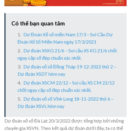
Có thể bạn quan tâm
Dự Đoán Xổ số miền Nam 17/3 – Soi Cầu Dự
Đoán Xổ Số Miền Nam ngày 17/3/2021
Dự đoán XSKG 21/6 – Soi cầu XS KG 21/6 chốt
ngay cặp số đẹp chuẩn xác nhất.
Dự đoán xổ số Đồng Tháp 19-12-2022 thứ 2 –
Dự đoán XSDT hôm nay
Dự đoán XSCM 22/12 – Soi cầu XS CM 22/12
chốt ngay cặp số đẹp chuẩn xác nhất.
Dự đoán xổ số Vĩnh Long 18-11-2022 thứ 6 –
Dự đoán XSVL hôm nay
Dự đoán xổ số Đà Lạt 20/3/2022 được tổng hợp bởi những
chuyên gia XSVN. Theo kết quả dự đoán dưới đây, ta có thể