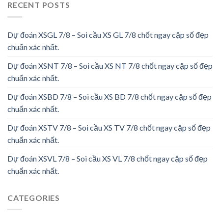
RECENT POSTS
Dự đoán XSGL 7/8 – Soi cầu XS GL 7/8 chốt ngay cặp số đẹp
chuẩn xác nhất.
Dự đoán XSNT 7/8 – Soi cầu XS NT 7/8 chốt ngay cặp số đẹp
chuẩn xác nhất.
Dự đoán XSBD 7/8 – Soi cầu XS BD 7/8 chốt ngay cặp số đẹp
chuẩn xác nhất.
Dự đoán XSTV 7/8 – Soi cầu XS TV 7/8 chốt ngay cặp số đẹp
chuẩn xác nhất.
Dự đoán XSVL 7/8 – Soi cầu XS VL 7/8 chốt ngay cặp số đẹp
chuẩn xác nhất.
CATEGORIES