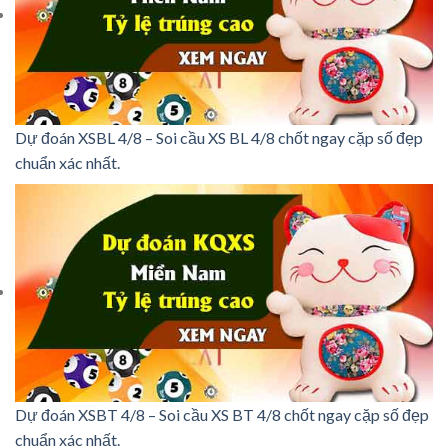
Dự đoán XSBL 4/8 – Soi cầu XS BL 4/8 chốt ngay cặp số đẹp
chuẩn xác nhất.
Dự đoán XSBT 4/8 – Soi cầu XS BT 4/8 chốt ngay cặp số đẹp
chuẩn xác nhất.