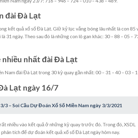
miền Nam ngày 23/7: 716 – 946 – 724 – 010 – 438 – 489.
n đài Đà Lạt
g kết quả xổ số Đà Lạt. Giữ kỷ lục vắng bóng lâu nhất là con 85 
là 31 ngày. Theo sau đó là những con lô gan khác: 30 – 88 – 05 – 7
nhiều nhất đài Đà Lạt
 Nam đài Đà Lạt trong 30 kỳ quay gần nhất: 00 – 31 – 40 – 03 – 1
Đà Lạt ngày 16/7
3/3 – Soi Cầu Dự Đoán Xổ Số Miền Nam ngày 3/3/2021
rất nhiều vào kết quả ở những kỳ quay trước đó. Trong đó, XSDL
 phân tích để dự đoán kết quả xổ số Đà Lạt ngày hôm nay.