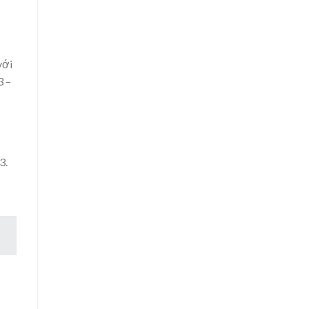
với
3 –
3.