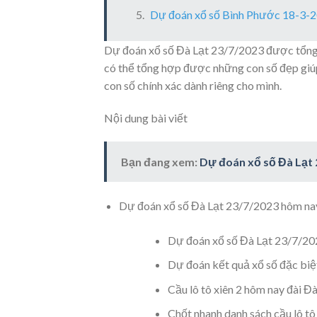
Dự đoán xổ số Bình Phước 18-3-2
Dự đoán xổ số Đà Lạt 23/7/2023 được tổng
có thể tổng hợp được những con số đẹp giú
con số chính xác dành riêng cho mình.
Nội dung bài viết
Bạn đang xem:
Dự đoán xổ số Đà Lạt
Dự đoán xổ số Đà Lạt 23/7/2023 hôm na
Dự đoán xổ số Đà Lạt 23/7/20
Dự đoán kết quả xổ số đặc biệ
Cầu lô tô xiên 2 hôm nay đài Đà
Chốt nhanh danh sách cầu lô tô 