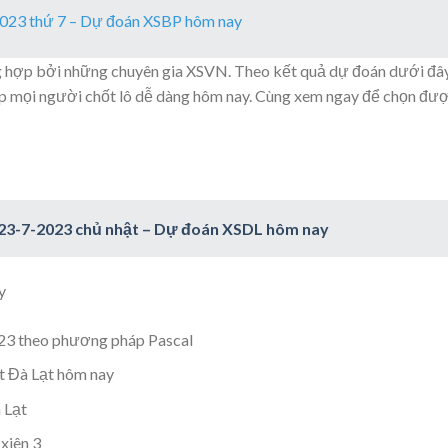
023 thứ 7 – Dự đoán XSBP hôm nay
 hợp bởi những chuyên gia XSVN. Theo kết quả dự đoán dưới đây
p mọi người chốt lô dễ dàng hôm nay. Cùng xem ngay để chọn đư
 23-7-2023 chủ nhật – Dự đoán XSDL hôm nay
y
23 theo phương pháp Pascal
t Đà Lạt hôm nay
 Lạt
xiên 3