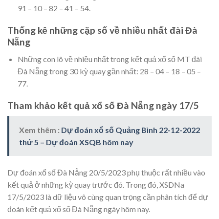
91 – 10 – 82 – 41 – 54.
Thống kê những cặp số về nhiều nhất đài Đà
Nẵng
Những con lô về nhiều nhất trong kết quả xổ số MT đài
Đà Nẵng trong 30 kỳ quay gần nhất: 28 – 04 – 18 – 05 –
77.
Tham khảo kết quả xổ số Đà Nẵng ngày 17/5
Xem thêm :
Dự đoán xổ số Quảng Bình 22-12-2022
thứ 5 – Dự đoán XSQB hôm nay
Dự đoán xổ số Đà Nẵng 20/5/2023 phụ thuộc rất nhiều vào
kết quả ở những kỳ quay trước đó. Trong đó, XSDNa
17/5/2023 là dữ liệu vô cùng quan trọng cần phân tích để dự
đoán kết quả xổ số Đà Nẵng ngày hôm nay.