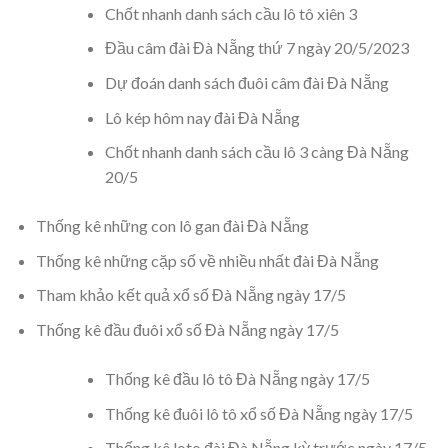
Chốt nhanh danh sách cầu lô tô xiên 3
Đầu câm đài Đà Nẵng thứ 7 ngày 20/5/2023
Dự đoán danh sách đuôi câm đài Đà Nẵng
Lô kép hôm nay đài Đà Nẵng
Chốt nhanh danh sách cầu lô 3 càng Đà Nẵng
20/5
Thống kê những con lô gan đài Đà Nẵng
Thống kê những cặp số về nhiều nhất đài Đà Nẵng
Tham khảo kết quả xổ số Đà Nẵng ngày 17/5
Thống kê đầu đuôi xổ số Đà Nẵng ngày 17/5
Thống kê đầu lô tô Đà Nẵng ngày 17/5
Thống kê đuôi lô tô xổ số Đà Nẵng ngày 17/5
Thống kê loto đài Đà Nẵng kỳ trước ngày 17/5