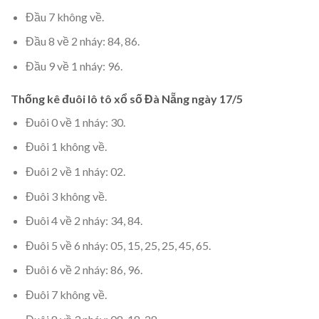
Đầu 7 không về.
Đầu 8 về 2 nháy: 84, 86.
Đầu 9 về 1 nháy: 96.
Thống kê đuôi lô tô xổ số Đà Nẵng ngày 17/5
Đuôi 0 về 1 nháy: 30.
Đuôi 1 không về.
Đuôi 2 về 1 nháy: 02.
Đuôi 3 không về.
Đuôi 4 về 2 nháy: 34, 84.
Đuôi 5 về 6 nháy: 05, 15, 25, 25, 45, 65.
Đuôi 6 về 2 nháy: 86, 96.
Đuôi 7 không về.