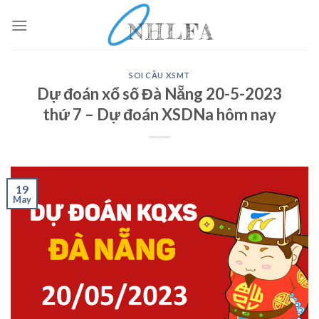
Skip
to
content
SOI CẦU XSMT
Dự đoán xổ số Đà Nẵng 20-5-2023
thứ 7 – Dự đoán XSDNa hôm nay
19
May