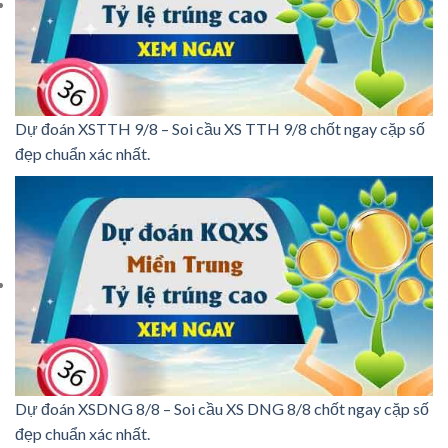
Dự đoán XSTTH 9/8 – Soi cầu XS TTH 9/8 chốt ngay cặp số
đẹp chuẩn xác nhất.
Dự đoán XSDNG 8/8 – Soi cầu XS DNG 8/8 chốt ngay cặp số
đẹp chuẩn xác nhất.