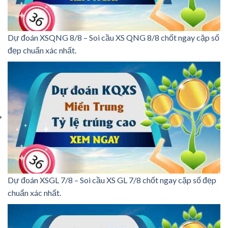
Dự đoán XSQNG 8/8 – Soi cầu XS QNG 8/8 chốt ngay cặp số
đẹp chuẩn xác nhất.
Dự đoán XSGL 7/8 – Soi cầu XS GL 7/8 chốt ngay cặp số đẹp
chuẩn xác nhất.