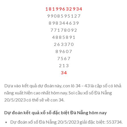
1 8 1 9 9 6 3 2 9 3 4
9 9 0 8 5 9 5 1 2 7
8 9 8 3 4 4 6 3 9
7 7 1 7 8 0 9 2
4 8 8 5 8 9 1
2 6 3 3 7 0
8 9 6 0 7
7 5 6 7
2 1 3
3 4
Dựa vào kết quả dự đoán này, con lô 34 – 43 là cặp số có khả
năng xuất hiện cao nhất hôm nay. Soi cầu xổ số Đà Nẵng
20/5/2023 có thể sẽ về con 34.
Dự đoán kết quả xổ số đặc biệt Đà Nẵng hôm nay
Dự đoán xổ số Đà Nẵng 20/5/2023 giải đặc biệt: 553734.