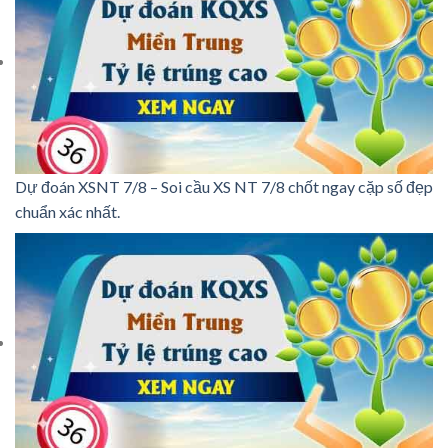
Dự đoán XSNT 7/8 – Soi cầu XS NT 7/8 chốt ngay cặp số đẹp
chuẩn xác nhất.