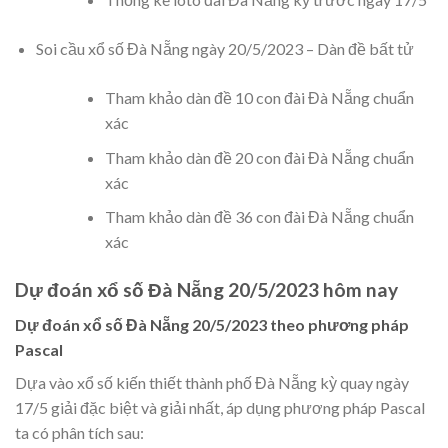
Soi cầu xổ số Đà Nẵng ngày 20/5/2023 – Dàn đề bất tử
Tham khảo dàn đề 10 con đài Đà Nẵng chuẩn
xác
Tham khảo dàn đề 20 con đài Đà Nẵng chuẩn
xác
Tham khảo dàn đề 36 con đài Đà Nẵng chuẩn
xác
Dự đoán xổ số Đà Nẵng 20/5/2023 hôm nay
Dự đoán xổ số Đà Nẵng 20/5/2023 theo phương pháp
Pascal
Dựa vào xổ số kiến thiết thành phố Đà Nẵng kỳ quay ngày
17/5 giải đặc biệt và giải nhất, áp dụng phương pháp Pascal
ta có phân tích sau: