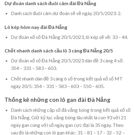
Dự đoán danh sách đuôi câm đài Đà Nẵng
Danh sách đuôi câm dự đoán sẽ về ngày 20/5/2023: 2.
Lô kép hôm nay đài Đà Nẵng
Dự đoán xổ số Đà Nẵng 20/5/2023, lô kép sẽ về: 33 – 44.
Chốt nhanh danh sách cầu lô 3 càng Đà Nẵng 20/5
Dự đoán xổ số Đà Nẵng 20/5/2023 dàn đề 3 càng 4 số:
354 – 331 – 583 – 603.
Chốt nhanh dàn đề 3 càng 6 số trong kết quả xổ số MT
ngày 20/5: 354 – 331 – 583 – 603 – 550 – 605.
Thống kê những con lô gan đài Đà Nẵng
Danh sách những cặp số đã vắng bóng trong kết quả xổ số
Đà Nẵng. Giữ kỷ lục vắng bóng lâu nhất là con 93 với 21
ngày gan cùng với số ngày gan cực đại là 35 ngày. Theo
sau đó là những con lô gan khác: 31 – 81 – 17 – 32 – 52 –