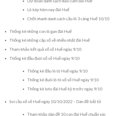
Dự đoán danh sách đuôi câm đài Huế
Lô kép hôm nay đài Huế
Chốt nhanh danh sách cầu lô 3 càng Huế 10/10
Thống kê những con lô gan đài Huế
Thống kê những cặp số về nhiều nhất đài Huế
Tham khảo kết quả xổ số Huế ngày 9/10
Thống kê đầu đuôi xổ số Huế ngày 9/10
Thống kê đầu lô tô Huế ngày 9/10
Thống kê đuôi lô tô xổ số Huế ngày 9/10
Thống kê loto đài Huế kỳ trước ngày 9/10
Soi cầu xổ số Huế ngày 10/10/2022 – Dàn đề bất tử
Tham khảo dàn đề 10 con đài Huế chuẩn xác