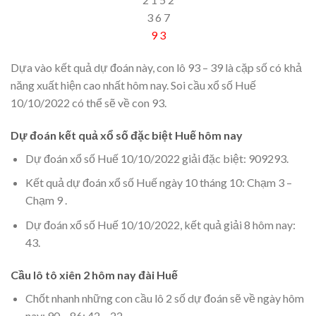
3 6 7
9 3
Dựa vào kết quả dự đoán này, con lô 93 – 39 là cặp số có khả
năng xuất hiện cao nhất hôm nay. Soi cầu xổ số Huế
10/10/2022 có thể sẽ về con 93.
Dự đoán kết quả xổ số đặc biệt Huế hôm nay
Dự đoán xổ số Huế 10/10/2022 giải đặc biệt: 909293.
Kết quả dự đoán xổ số Huế ngày 10 tháng 10: Chạm 3 –
Chạm 9 .
Dự đoán xổ số Huế 10/10/2022, kết quả giải 8 hôm nay:
43.
Cầu lô tô xiên 2 hôm nay đài Huế
Chốt nhanh những con cầu lô 2 số dự đoán sẽ về ngày hôm
nay: 90 – 86; 42 – 22.