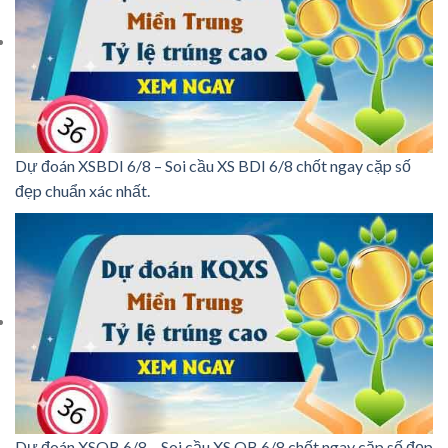
Dự đoán XSBDI 6/8 – Soi cầu XS BDI 6/8 chốt ngay cặp số
đẹp chuẩn xác nhất.
Dự đoán XSQB 6/8 – Soi cầu XS QB 6/8 chốt ngay cặp số đẹp