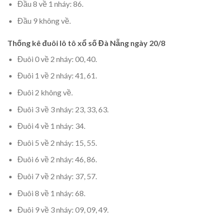
Đầu 8 về 1 nháy: 86.
Đầu 9 không về.
Thống kê đuôi lô tô xổ số Đà Nẵng ngày 20/8
Đuôi 0 về 2 nháy: 00, 40.
Đuôi 1 về 2 nháy: 41, 61.
Đuôi 2 không về.
Đuôi 3 về 3 nháy: 23, 33, 63.
Đuôi 4 về 1 nháy: 34.
Đuôi 5 về 2 nháy: 15, 55.
Đuôi 6 về 2 nháy: 46, 86.
Đuôi 7 về 2 nháy: 37, 57.
Đuôi 8 về 1 nháy: 68.
Đuôi 9 về 3 nháy: 09, 09, 49.