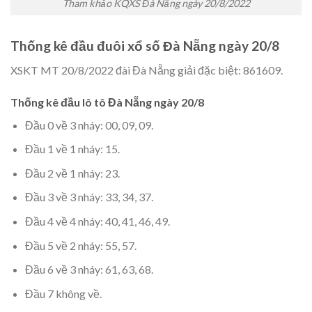
Tham khảo KQXS Đà Nẵng ngày 20/8/2022
Thống kê đầu đuôi xổ số Đà Nẵng ngày 20/8
XSKT MT 20/8/2022 đài Đà Nẵng giải đặc biệt: 861609.
Thống kê đầu lô tô Đà Nẵng ngày 20/8
Đầu 0 về 3 nháy: 00, 09, 09.
Đầu 1 về 1 nháy: 15.
Đầu 2 về 1 nháy: 23.
Đầu 3 về 3 nháy: 33, 34, 37.
Đầu 4 về 4 nháy: 40, 41, 46, 49.
Đầu 5 về 2 nháy: 55, 57.
Đầu 6 về 3 nháy: 61, 63, 68.
Đầu 7 không về.