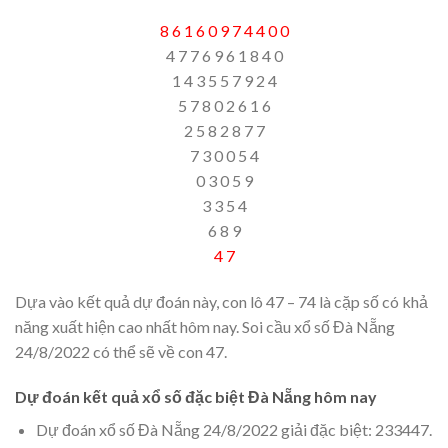
8 6 1 6 0 9 7 4 4 0 0
4 7 7 6 9 6 1 8 4 0
1 4 3 5 5 7 9 2 4
5 7 8 0 2 6 1 6
2 5 8 2 8 7 7
7 3 0 0 5 4
0 3 0 5 9
3 3 5 4
6 8 9
4 7
Dựa vào kết quả dự đoán này, con lô 47 – 74 là cặp số có khả
năng xuất hiện cao nhất hôm nay. Soi cầu xổ số Đà Nẵng
24/8/2022 có thể sẽ về con 47.
Dự đoán kết quả xổ số đặc biệt Đà Nẵng hôm nay
Dự đoán xổ số Đà Nẵng 24/8/2022 giải đặc biệt: 233447.