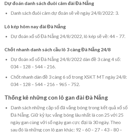
Dự đoán danh sách đuôi câm đài Đà Nẵng
Danh sách đuôi câm dự đoán sẽ về ngày 24/8/2022: 3.
Lô kép hôm nay đài Đà Nẵng
Dự đoán xổ số Đà Nẵng 24/8/2022, lô kép sẽ về: 44 – 77.
Chốt nhanh danh sách cầu lô 3 càng Đà Nẵng 24/8
Dự đoán xổ số Đà Nẵng 24/8/2022 dàn đề 3 càng 4 số:
034 – 128 – 544 – 216.
Chốt nhanh dàn đề 3 càng 6 số trong XSKT MT ngày 24/8:
034 – 128 – 544 – 216 – 965 – 752.
Thống kê những con lô gan đài Đà Nẵng
Danh sách những cặp số đã vắng bóng trong kết quả xổ số
Đà Nẵng. Giữ kỷ lục vắng bóng lâu nhất là con 25 với 25
ngày gan cùng với số ngày gan cực đại là 30 ngày. Theo
sau đó là những con lô gan khác: 92 – 60 – 27 – 43 – 80 –