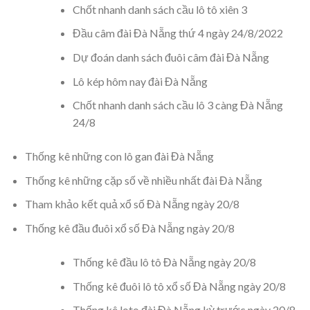
Chốt nhanh danh sách cầu lô tô xiên 3
Đầu câm đài Đà Nẵng thứ 4 ngày 24/8/2022
Dự đoán danh sách đuôi câm đài Đà Nẵng
Lô kép hôm nay đài Đà Nẵng
Chốt nhanh danh sách cầu lô 3 càng Đà Nẵng
24/8
Thống kê những con lô gan đài Đà Nẵng
Thống kê những cặp số về nhiều nhất đài Đà Nẵng
Tham khảo kết quả xổ số Đà Nẵng ngày 20/8
Thống kê đầu đuôi xổ số Đà Nẵng ngày 20/8
Thống kê đầu lô tô Đà Nẵng ngày 20/8
Thống kê đuôi lô tô xổ số Đà Nẵng ngày 20/8
Thống kê loto đài Đà Nẵng kỳ trước ngày 20/8