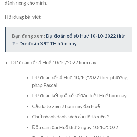
dành riêng cho mình.
Nội dung bài viết
Bạn đang xem:
Dự đoán xổ số Huế 10-10-2022 thứ
2 – Dự đoán XSTTH hôm nay
Dự đoán xổ số Huế 10/10/2022 hôm nay
Dự đoán xổ số Huế 10/10/2022 theo phương
pháp Pascal
Dự đoán kết quả xổ số đặc biệt Huế hôm nay
Cầu lô tô xiên 2 hôm nay đài Huế
Chốt nhanh danh sách cầu lô tô xiên 3
Đầu câm đài Huế thứ 2 ngày 10/10/2022