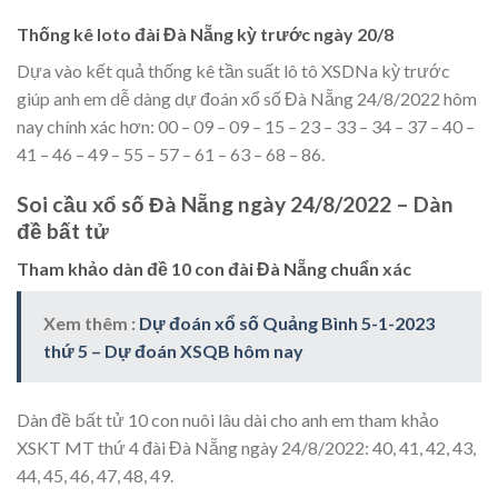
Thống kê loto đài Đà Nẵng kỳ trước ngày 20/8
Dựa vào kết quả thống kê tần suất lô tô XSDNa kỳ trước
giúp anh em dễ dàng dự đoán xổ số Đà Nẵng 24/8/2022 hôm
nay chính xác hơn: 00 – 09 – 09 – 15 – 23 – 33 – 34 – 37 – 40 –
41 – 46 – 49 – 55 – 57 – 61 – 63 – 68 – 86.
Soi cầu xổ số Đà Nẵng ngày 24/8/2022 – Dàn
đề bất tử
Tham khảo dàn đề 10 con đài Đà Nẵng chuẩn xác
Xem thêm :
Dự đoán xổ số Quảng Bình 5-1-2023
thứ 5 – Dự đoán XSQB hôm nay
Dàn đề bất tử 10 con nuôi lâu dài cho anh em tham khảo
XSKT MT thứ 4 đài Đà Nẵng ngày 24/8/2022: 40, 41, 42, 43,
44, 45, 46, 47, 48, 49.