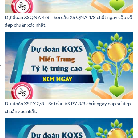
Dự đoán XSQNA 4/8 – Soi cầu XS QNA 4/8 chốt ngay cặp số
đẹp chuẩn xác nhất.
Dự đoán XSPY 3/8 – Soi cầu XS PY 3/8 chốt ngay cặp số đẹp
chuẩn xác nhất.