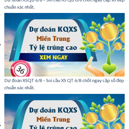
chuẩn xác nhất.
Dự đoán XSQT 6/8 – Soi cầu XS QT 6/8 chốt ngay cặp số đẹp
chuẩn xác nhất.