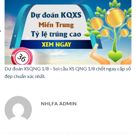
Dự đoán XSQNG 1/8 – Soi cầu XS QNG 1/8 chốt ngay cặp số
đẹp chuẩn xác nhất.
NHLFA ADMIN