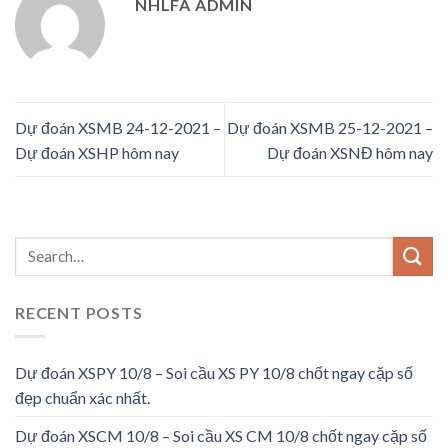
NHLFA ADMIN
Dự đoán XSMB 24-12-2021 –
Dự đoán XSMB 25-12-2021 –
Dự đoán XSHP hôm nay
Dự đoán XSNĐ hôm nay
RECENT POSTS
Dự đoán XSPY 10/8 – Soi cầu XS PY 10/8 chốt ngay cặp số
đẹp chuẩn xác nhất.
Dự đoán XSCM 10/8 – Soi cầu XS CM 10/8 chốt ngay cặp số