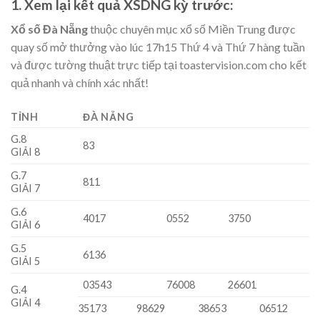
1. Xem lại kết quả XSDNG kỳ trước:
Xổ số Đà Nẵng
thuộc chuyên mục xổ số Miền Trung được
quay số mở thưởng vào lúc 17h15 Thứ 4 và Thứ 7 hàng tuần
và được tường thuật trực tiếp tại toastervision.com cho kết
quả nhanh và chính xác nhất!
TỈNH
ĐÀ NẴNG
G.8
83
GIẢI 8
G.7
811
GIẢI 7
G.6
4017
0552
3750
GIẢI 6
G.5
6136
GIẢI 5
03543
76008
26601
G.4
GIẢI 4
35173
98629
38653
06512