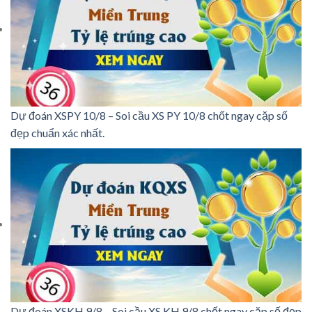
Dự đoán XSPY 10/8 – Soi cầu XS PY 10/8 chốt ngay cặp số
đẹp chuẩn xác nhất.
Dự đoán XSKH 9/8 – Soi cầu XS KH 9/8 chốt ngay cặp số đẹp