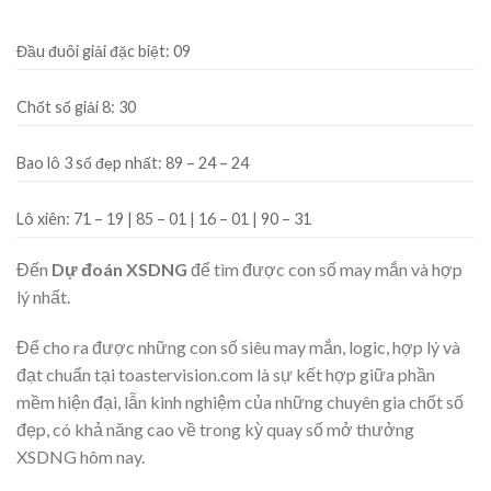
Đầu đuôi giải đặc biệt:
09
Chốt số giải 8:
30
Bao lô 3 số đẹp nhất:
89 – 24 – 24
Lô xiên:
71 – 19 | 85 – 01 | 16 – 01 | 90 – 31
Đến
Dự đoán XSDNG
để tìm được con số may mắn và hợp
lý nhất.
Để cho ra được những con số siêu may mắn, logic, hợp lý và
đạt chuẩn tại toastervision.com là sự kết hợp giữa phần
mềm hiện đại, lẫn kinh nghiệm của những chuyên gia chốt số
đẹp, có khả năng cao về trong kỳ quay số mở thưởng
XSDNG hôm nay.