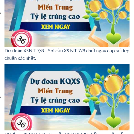
Dự đoán XSNT 7/8 – Soi cầu XS NT 7/8 chốt ngay cặp số đẹp
chuẩn xác nhất.