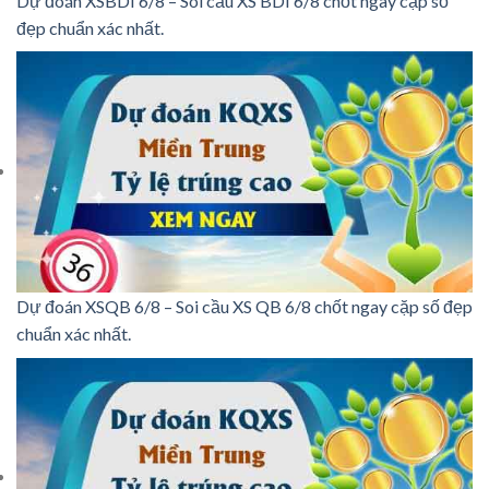
Dự đoán XSBDI 6/8 – Soi cầu XS BDI 6/8 chốt ngay cặp số
đẹp chuẩn xác nhất.
Dự đoán XSQB 6/8 – Soi cầu XS QB 6/8 chốt ngay cặp số đẹp
chuẩn xác nhất.