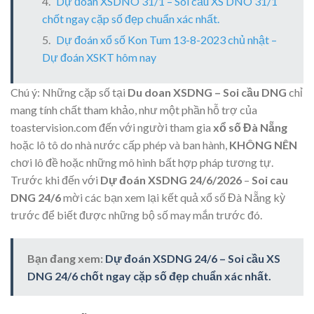
Dự đoán XSDNO 31/1 – Soi cầu XS DNO 31/1
chốt ngay cặp số đẹp chuẩn xác nhất.
Dự đoán xổ số Kon Tum 13-8-2023 chủ nhật –
Dự đoán XSKT hôm nay
Chú ý:
Những cặp số tại
Du doan XSDNG – Soi cầu DNG
chỉ
mang tính chất tham khảo, như một phần hỗ trợ của
toastervision.com đến với người tham gia
xổ số Đà Nẵng
hoặc lô tô do nhà nước cấp phép và ban hành,
KHÔNG NÊN
chơi lô đề hoặc những mô hình bất hợp pháp tương tự.
Trước khi đến với
Dự đoán XSDNG 24/6/2026
–
Soi cau
DNG 24/6
mời các bạn xem lại kết quả xổ số Đà Nẵng kỳ
trước để biết được những bộ số may mắn trước đó.
Bạn đang xem:
Dự đoán XSDNG 24/6 – Soi cầu XS
DNG 24/6 chốt ngay cặp số đẹp chuẩn xác nhất.