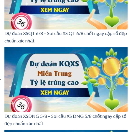
Dự đoán XSQT 6/8 – Soi cầu XS QT 6/8 chốt ngay cặp số đẹp
chuẩn xác nhất.
Dự đoán XSDNG 5/8 – Soi cầu XS DNG 5/8 chốt ngay cặp số
đẹp chuẩn xác nhất.