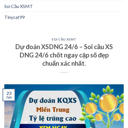
Soi Cầu XSMT
Tinycat99
SOI CẦU XSMT
Dự đoán XSDNG 24/6 – Soi cầu XS
DNG 24/6 chốt ngay cặp số đẹp
chuẩn xác nhất.
23
Jun