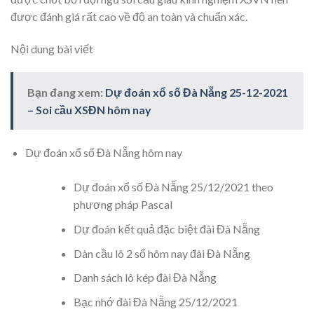
được đánh giá rất cao về độ an toàn và chuẩn xác.
Nội dung bài viết
Bạn đang xem:
Dự đoán xổ số Đà Nẵng 25-12-2021
– Soi cầu XSĐN hôm nay
Dự đoán xổ số Đà Nẵng hôm nay
Dự đoán xổ số Đà Nẵng 25/12/2021 theo
phương pháp Pascal
Dự đoán kết quả đặc biệt đài Đà Nẵng
Dàn cầu lô 2 số hôm nay đài Đà Nẵng
Danh sách lô kép đài Đà Nẵng
Bạc nhớ đài Đà Nẵng 25/12/2021