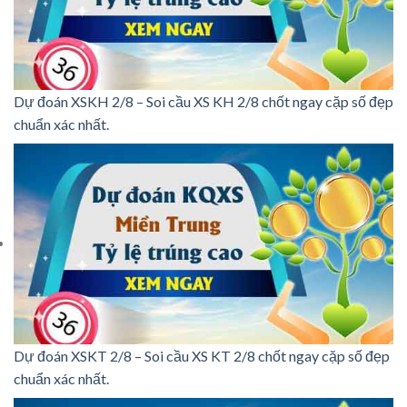
Dự đoán XSKH 2/8 – Soi cầu XS KH 2/8 chốt ngay cặp số đẹp
chuẩn xác nhất.
Dự đoán XSKT 2/8 – Soi cầu XS KT 2/8 chốt ngay cặp số đẹp
chuẩn xác nhất.