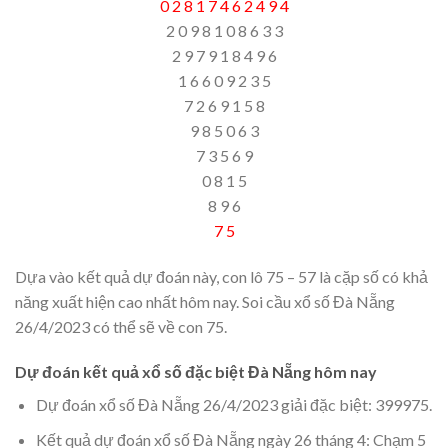
0 2 8 1 7 4 6 2 4 9 4
2 0 9 8 1 0 8 6 3 3
2 9 7 9 1 8 4 9 6
1 6 6 0 9 2 3 5
7 2 6 9 1 5 8
9 8 5 0 6 3
7 3 5 6 9
0 8 1 5
8 9 6
7 5
Dựa vào kết quả dự đoán này, con lô 75 – 57 là cặp số có khả
năng xuất hiện cao nhất hôm nay. Soi cầu xổ số Đà Nẵng
26/4/2023 có thể sẽ về con 75.
Dự đoán kết quả xổ số đặc biệt Đà Nẵng hôm nay
Dự đoán xổ số Đà Nẵng 26/4/2023 giải đặc biệt: 399975.
Kết quả dự đoán xổ số Đà Nẵng ngày 26 tháng 4: Chạm 5