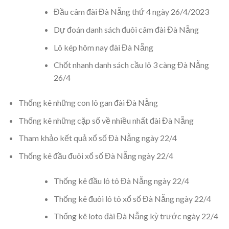
Đầu câm đài Đà Nẵng thứ 4 ngày 26/4/2023
Dự đoán danh sách đuôi câm đài Đà Nẵng
Lô kép hôm nay đài Đà Nẵng
Chốt nhanh danh sách cầu lô 3 càng Đà Nẵng
26/4
Thống kê những con lô gan đài Đà Nẵng
Thống kê những cặp số về nhiều nhất đài Đà Nẵng
Tham khảo kết quả xổ số Đà Nẵng ngày 22/4
Thống kê đầu đuôi xổ số Đà Nẵng ngày 22/4
Thống kê đầu lô tô Đà Nẵng ngày 22/4
Thống kê đuôi lô tô xổ số Đà Nẵng ngày 22/4
Thống kê loto đài Đà Nẵng kỳ trước ngày 22/4