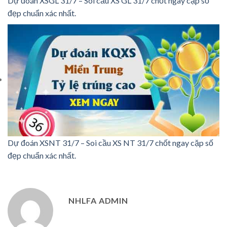
Dự đoán XSGL 31/7 – Soi cầu XS GL 31/7 chốt ngay cặp số
đẹp chuẩn xác nhất.
Dự đoán XSNT 31/7 – Soi cầu XS NT 31/7 chốt ngay cặp số
đẹp chuẩn xác nhất.
NHLFA ADMIN