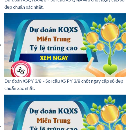
đẹp chuẩn xác nhất.
Dự đoán XSPY 3/8 – Soi cầu XS PY 3/8 chốt ngay cặp số đẹp
chuẩn xác nhất.