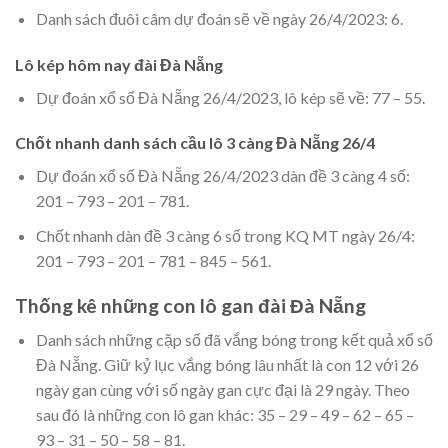
Danh sách đuôi câm dự đoán sẽ về ngày 26/4/2023: 6.
Lô kép hôm nay đài Đà Nẵng
Dự đoán xổ số Đà Nẵng 26/4/2023, lô kép sẽ về: 77 – 55.
Chốt nhanh danh sách cầu lô 3 càng Đà Nẵng 26/4
Dự đoán xổ số Đà Nẵng 26/4/2023 dàn đề 3 càng 4 số:
201 – 793 – 201 – 781.
Chốt nhanh dàn đề 3 càng 6 số trong KQ MT ngày 26/4:
201 – 793 – 201 – 781 – 845 – 561.
Thống kê những con lô gan đài Đà Nẵng
Danh sách những cặp số đã vắng bóng trong kết quả xổ số
Đà Nẵng. Giữ kỷ lục vắng bóng lâu nhất là con 12 với 26
ngày gan cùng với số ngày gan cực đại là 29 ngày. Theo
sau đó là những con lô gan khác: 35 – 29 – 49 – 62 – 65 –
93 – 31 – 50 – 58 – 81.