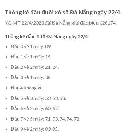
Thống kê đầu đuôi xổ số Đà Nẵng ngày 22/4
KQ MT 22/4/2023 đài Đà Nẵng giải đặc biệt: 028174.
Thống kê đầu lô tô Đà Nẵng ngày 22/4
Đầu 0 về 1 nháy: 09.
Đầu 1 về 1 nháy: 14.
Đầu 2 về 2 nháy: 21, 24.
Đầu 3 về 1 nháy: 38.
Đầu 4 không về.
Đầu 5 về 3 nháy: 53, 53, 53.
Đầu 6 về 2 nháy: 60, 67.
Đầu 7 về 5 nháy: 71, 73, 74, 74, 78.
Đầu 8 về 2 nháy: 83, 85.