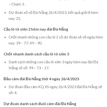
– Chạm 3 .
Dự đoán xổ số Đà Nẵng 26/4/2023, kết quả giải 8 hôm
nay: 25.
Cầu lô tô xiên 2 hôm nay đài Đà Nẵng
Chốt nhanh những con cầu lô 2 số dự đoán sẽ về ngày hôm
nay: 39 – 77; 49 – 90.
Chốt nhanh danh sách cầu lô tô xiên 3
Danh sách những con cầu lô xiên 3 ngày hôm nay đài Đà
Nẵng sẽ về: 99 – 73 – 17.
Đầu câm đài Đà Nẵng thứ 4 ngày 26/4/2023
Dự đoán đầu câm KQ XS ngày 26/4/2023 đài Đà Nẵng sẽ
về: 4.
Dự đoán danh sách đuôi câm đài Đà Nẵng