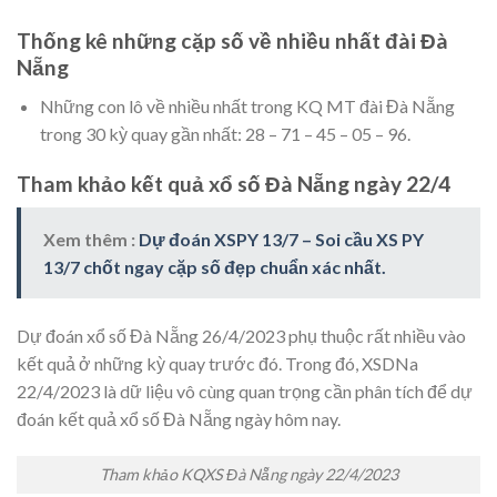
Thống kê những cặp số về nhiều nhất đài Đà
Nẵng
Những con lô về nhiều nhất trong KQ MT đài Đà Nẵng
trong 30 kỳ quay gần nhất: 28 – 71 – 45 – 05 – 96.
Tham khảo kết quả xổ số Đà Nẵng ngày 22/4
Xem thêm :
Dự đoán XSPY 13/7 – Soi cầu XS PY
13/7 chốt ngay cặp số đẹp chuẩn xác nhất.
Dự đoán xổ số Đà Nẵng 26/4/2023 phụ thuộc rất nhiều vào
kết quả ở những kỳ quay trước đó. Trong đó, XSDNa
22/4/2023 là dữ liệu vô cùng quan trọng cần phân tích để dự
đoán kết quả xổ số Đà Nẵng ngày hôm nay.
Tham khảo KQXS Đà Nẵng ngày 22/4/2023