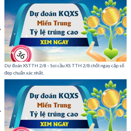
Dự đoán XSTTH 2/8 – Soi cầu XS TTH 2/8 chốt ngay cặp số
đẹp chuẩn xác nhất.