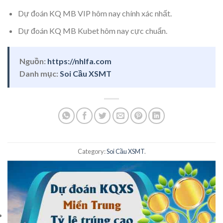
Dự đoán KQ MB VIP hôm nay chính xác nhất.
Dự đoán KQ MB Kubet hôm nay cực chuẩn.
Nguồn:
https://nhlfa.com
Danh mục:
Soi Cầu XSMT
Category:
Soi Cầu XSMT
.