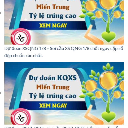
Dự đoán XSQNG 1/8 – Soi cầu XS QNG 1/8 chốt ngay cặp số
đẹp chuẩn xác nhất.