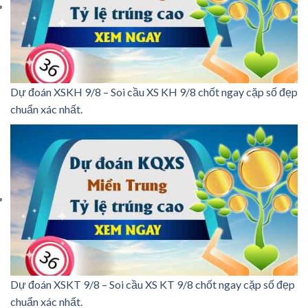
Dự đoán XSKH 9/8 – Soi cầu XS KH 9/8 chốt ngay cặp số đẹp
chuẩn xác nhất.
Dự đoán XSKT 9/8 – Soi cầu XS KT 9/8 chốt ngay cặp số đẹp
chuẩn xác nhất.