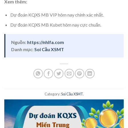
Xem thêm:
Dự đoán KQXS MB VIP hôm nay chính xác nhất.
Dự đoán KQXS MB Kubet hôm nay cực chuẩn.
Nguồn:
https://nhlfa.com
Danh mục:
Soi Cầu XSMT
Category:
Soi Cầu XSMT
.