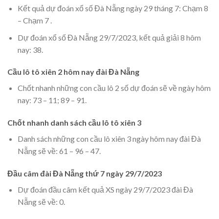
Kết quả dự đoán xổ số Đà Nẵng ngày 29 tháng 7: Chạm 8
– Chạm 7 .
Dự đoán xổ số Đà Nẵng 29/7/2023, kết quả giải 8 hôm
nay: 38.
Cầu lô tô xiên 2 hôm nay đài Đà Nẵng
Chốt nhanh những con cầu lô 2 số dự đoán sẽ về ngày hôm
nay: 73 – 11; 89 – 91.
Chốt nhanh danh sách cầu lô tô xiên 3
Danh sách những con cầu lô xiên 3 ngày hôm nay đài Đà
Nẵng sẽ về: 61 – 96 – 47.
Đầu câm đài Đà Nẵng thứ 7 ngày 29/7/2023
Dự đoán đầu câm kết quả XS ngày 29/7/2023 đài Đà
Nẵng sẽ về: 0.