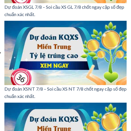
Dự đoán XSGL 7/8 – Soi cầu XS GL 7/8 chốt ngay cặp số đẹp
chuẩn xác nhất.
Dự đoán XSNT 7/8 – Soi cầu XS NT 7/8 chốt ngay cặp số đẹp
chuẩn xác nhất.