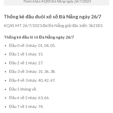
Tham khảo KQXS Đà Nẵng ngày 26/7/2023
Thống kê đầu đuôi xổ số Đà Nẵng ngày 26/7
KQXS MT 26/7/2023 đài Đà Nẵng giải đặc biệt: 362183.
Thống kê đầu lô tô Đà Nẵng ngày 26/7
Đầu 0 về 3 nháy: 01, 04, 05.
Đầu 1 về 1 nháy: 15.
Đầu 2 về 1 nháy: 27.
Đầu 3 về 3 nháy: 31, 36, 38.
Đầu 4 về 3 nháy: 40, 42, 47.
Đầu 5 không về.
Đầu 6 về 2 nháy: 63, 66.
Đầu 7 về 1 nháy: 74.