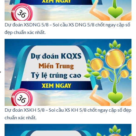
Dự đoán XSDNG 5/8 – Soi cầu XS DNG 5/8 chốt ngay cặp số
đẹp chuẩn xác nhất.
Dự đoán XSKH 5/8 – Soi cầu XS KH 5/8 chốt ngay cặp số đẹp
chuẩn xác nhất.