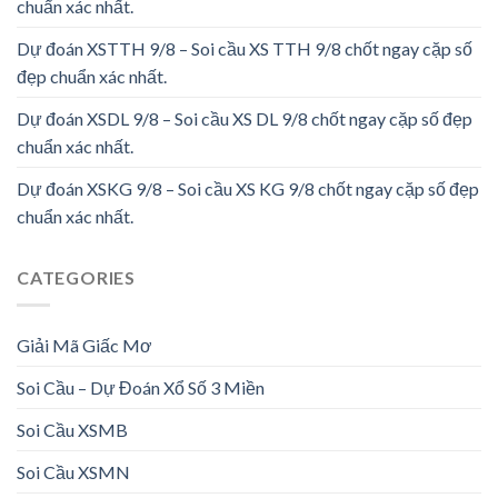
chuẩn xác nhất.
Dự đoán XSTTH 9/8 – Soi cầu XS TTH 9/8 chốt ngay cặp số
đẹp chuẩn xác nhất.
Dự đoán XSDL 9/8 – Soi cầu XS DL 9/8 chốt ngay cặp số đẹp
chuẩn xác nhất.
Dự đoán XSKG 9/8 – Soi cầu XS KG 9/8 chốt ngay cặp số đẹp
chuẩn xác nhất.
CATEGORIES
Giải Mã Giấc Mơ
Soi Cầu – Dự Đoán Xổ Số 3 Miền
Soi Cầu XSMB
Soi Cầu XSMN