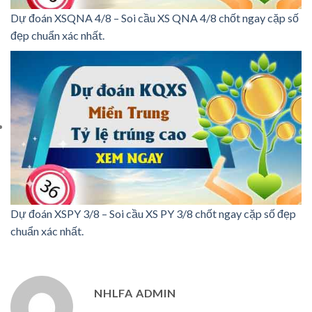
Dự đoán XSQNA 4/8 – Soi cầu XS QNA 4/8 chốt ngay cặp số
đẹp chuẩn xác nhất.
Dự đoán XSPY 3/8 – Soi cầu XS PY 3/8 chốt ngay cặp số đẹp
chuẩn xác nhất.
NHLFA ADMIN