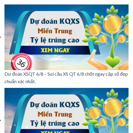
Dự đoán XSQT 6/8 – Soi cầu XS QT 6/8 chốt ngay cặp số đẹp
chuẩn xác nhất.