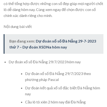
có thể tổng hợp được những con số đẹp giúp mọi người chốt
lô dễ dàng hôm nay. Cùng xem ngay để chọn được con số
chính xác dành riêng cho mình.
Nội dung bài viết
Bạn đang xem:
Dự đoán xổ số Đà Nẵng 29-7-2023
thứ 7 – Dự đoán XSDNa hôm nay
Dự đoán xổ số Đà Nẵng 29/7/2023 hôm nay
Dự đoán xổ số Đà Nẵng 29/7/2023 theo
phương pháp Pascal
Dự đoán kết quả xổ số đặc biệt Đà Nẵng hôm
nay
Cầu lô tô xiên 2 hôm nay đài Đà Nẵng