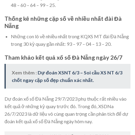
48 – 60 – 64 – 99 – 25.
Thống kê những cặp số về nhiều nhất đài Đà
Nẵng
Những con lô về nhiều nhất trong KQXS MT đài Đà Nẵng
trong 30 kỳ quay gần nhất: 93 – 97 – 04 – 13 – 20.
Tham khảo kết quả xổ số Đà Nẵng ngày 26/7
Xem thêm :
Dự đoán XSNT 6/3 – Soi cầu XS NT 6/3
chốt ngay cặp số đẹp chuẩn xác nhất.
Dự đoán xổ số Đà Nẵng 29/7/2023 phụ thuộc rất nhiều vào
kết quả ở những kỳ quay trước đó. Trong đó, XSDNa
26/7/2023 là dữ liệu vô cùng quan trọng cần phân tích để dự
đoán kết quả xổ số Đà Nẵng ngày hôm nay.