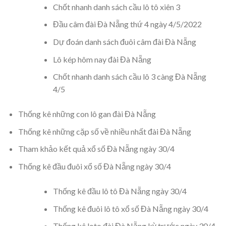
Chốt nhanh danh sách cầu lô tô xiên 3
Đầu câm đài Đà Nẵng thứ 4 ngày 4/5/2022
Dự đoán danh sách đuôi câm đài Đà Nẵng
Lô kép hôm nay đài Đà Nẵng
Chốt nhanh danh sách cầu lô 3 càng Đà Nẵng
4/5
Thống kê những con lô gan đài Đà Nẵng
Thống kê những cặp số về nhiều nhất đài Đà Nẵng
Tham khảo kết quả xổ số Đà Nẵng ngày 30/4
Thống kê đầu đuôi xổ số Đà Nẵng ngày 30/4
Thống kê đầu lô tô Đà Nẵng ngày 30/4
Thống kê đuôi lô tô xổ số Đà Nẵng ngày 30/4
Thống kê loto đài Đà Nẵng kỳ trước ngày 30/4