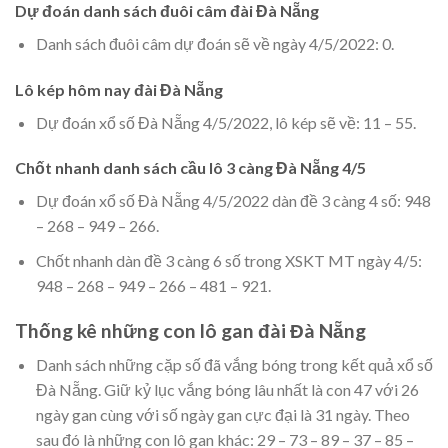
Dự đoán danh sách đuôi câm đài Đà Nẵng
Danh sách đuôi câm dự đoán sẽ về ngày 4/5/2022: 0.
Lô kép hôm nay đài Đà Nẵng
Dự đoán xổ số Đà Nẵng 4/5/2022, lô kép sẽ về: 11 – 55.
Chốt nhanh danh sách cầu lô 3 càng Đà Nẵng 4/5
Dự đoán xổ số Đà Nẵng 4/5/2022 dàn đề 3 càng 4 số: 948
– 268 – 949 – 266.
Chốt nhanh dàn đề 3 càng 6 số trong XSKT MT ngày 4/5:
948 – 268 – 949 – 266 – 481 – 921.
Thống kê những con lô gan đài Đà Nẵng
Danh sách những cặp số đã vắng bóng trong kết quả xổ số
Đà Nẵng. Giữ kỷ lục vắng bóng lâu nhất là con 47 với 26
ngày gan cùng với số ngày gan cực đại là 31 ngày. Theo
sau đó là những con lô gan khác: 29 – 73 – 89 – 37 – 85 –