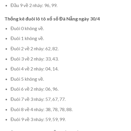
Đầu 9 về 2 nháy: 96, 99.
Thống kê đuôi lô tô xổ số Đà Nẵng ngày 30/4
Đuôi 0 không về.
Đuôi 1 không về.
Đuôi 2 về 2 nháy: 62, 82.
Đuôi 3 về 2 nháy: 33, 43.
Đuôi 4 về 2 nháy: 04, 14.
Đuôi 5 không về.
Đuôi 6 về 2 nháy: 06, 96.
Đuôi 7 về 3 nháy: 57, 67, 77.
Đuôi 8 về 4 nháy: 38, 78, 78, 88.
Đuôi 9 về 3 nháy: 59, 59, 99.