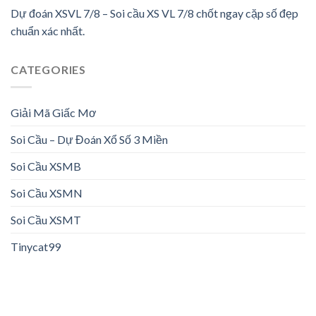
Dự đoán XSVL 7/8 – Soi cầu XS VL 7/8 chốt ngay cặp số đẹp
chuẩn xác nhất.
CATEGORIES
Giải Mã Giấc Mơ
Soi Cầu – Dự Đoán Xổ Số 3 Miền
Soi Cầu XSMB
Soi Cầu XSMN
Soi Cầu XSMT
Tinycat99