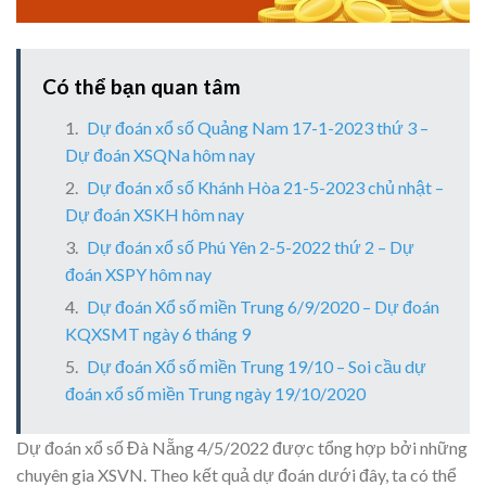
Có thể bạn quan tâm
Dự đoán xổ số Quảng Nam 17-1-2023 thứ 3 –
Dự đoán XSQNa hôm nay
Dự đoán xổ số Khánh Hòa 21-5-2023 chủ nhật –
Dự đoán XSKH hôm nay
Dự đoán xổ số Phú Yên 2-5-2022 thứ 2 – Dự
đoán XSPY hôm nay
Dự đoán Xổ số miền Trung 6/9/2020 – Dự đoán
KQXSMT ngày 6 tháng 9
Dự đoán Xổ số miền Trung 19/10 – Soi cầu dự
đoán xổ số miền Trung ngày 19/10/2020
Dự đoán xổ số Đà Nẵng 4/5/2022 được tổng hợp bởi những
chuyên gia XSVN. Theo kết quả dự đoán dưới đây, ta có thể