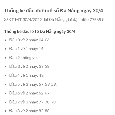
Thống kê đầu đuôi xổ số Đà Nẵng ngày 30/4
XSKT MT 30/4/2022 đài Đà Nẵng giải đặc biệt: 775659.
Thống kê đầu lô tô Đà Nẵng ngày 30/4
Đầu 0 về 2 nháy: 04, 06.
Đầu 1 về 1 nháy: 14.
Đầu 2 không về.
Đầu 3 về 2 nháy: 33, 38.
Đầu 4 về 1 nháy: 43.
Đầu 5 về 3 nháy: 57, 59, 59.
Đầu 6 về 2 nháy: 62, 67.
Đầu 7 về 3 nháy: 77, 78, 78.
Đầu 8 về 2 nháy: 82, 88.