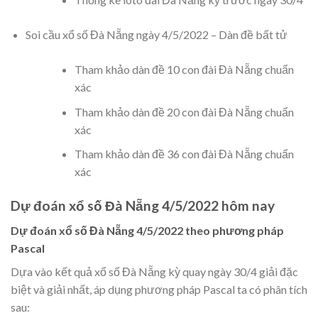
Soi cầu xổ số Đà Nẵng ngày 4/5/2022 – Dàn đề bất tử
Tham khảo dàn đề 10 con đài Đà Nẵng chuẩn
xác
Tham khảo dàn đề 20 con đài Đà Nẵng chuẩn
xác
Tham khảo dàn đề 36 con đài Đà Nẵng chuẩn
xác
Dự đoán xổ số Đà Nẵng 4/5/2022 hôm nay
Dự đoán xổ số Đà Nẵng 4/5/2022 theo phương pháp
Pascal
Dựa vào kết quả xổ số Đà Nẵng kỳ quay ngày 30/4 giải đặc
biệt và giải nhất, áp dụng phương pháp Pascal ta có phân tích
sau: