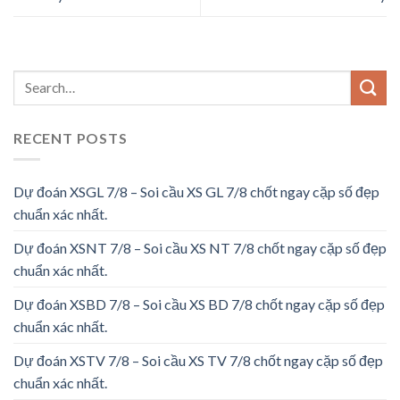
RECENT POSTS
Dự đoán XSGL 7/8 – Soi cầu XS GL 7/8 chốt ngay cặp số đẹp
chuẩn xác nhất.
Dự đoán XSNT 7/8 – Soi cầu XS NT 7/8 chốt ngay cặp số đẹp
chuẩn xác nhất.
Dự đoán XSBD 7/8 – Soi cầu XS BD 7/8 chốt ngay cặp số đẹp
chuẩn xác nhất.
Dự đoán XSTV 7/8 – Soi cầu XS TV 7/8 chốt ngay cặp số đẹp
chuẩn xác nhất.