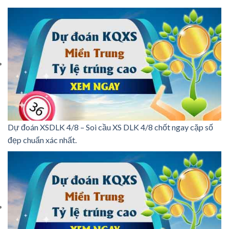
Dự đoán XSDLK 4/8 – Soi cầu XS DLK 4/8 chốt ngay cặp số
đẹp chuẩn xác nhất.