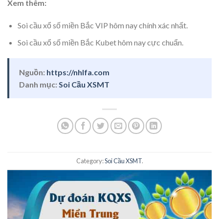
Xem thêm:
Soi cầu xổ số miền Bắc VIP hôm nay chính xác nhất.
Soi cầu xổ số miền Bắc Kubet hôm nay cực chuẩn.
Nguồn:
https://nhlfa.com
Danh mục:
Soi Cầu XSMT
Category:
Soi Cầu XSMT
.