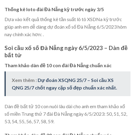
Thống kê loto đài Đà Nẵng kỳ trước ngày 3/5
Dựa vào kết quả thống kê tần suất lô tô XSDNa kỳ trước
giúp anh em dễ dàng dự đoán xổ số Đà Nẵng 6/5/2023 hôm
nay chính xác hơn: .
Soi cầu xổ số Đà Nẵng ngày 6/5/2023 – Dàn đề
bất tử
Tham khảo dàn đề 10 con đài Đà Nẵng chuẩn xác
Xem thêm :
Dự đoán XSQNG 25/7 – Soi cầu XS
QNG 25/7 chốt ngay cặp số đẹp chuẩn xác nhất.
Dàn đề bất tử 10 con nuôi lâu dài cho anh em tham khảo xổ
số miền Trung thứ 7 đài Đà Nẵng ngày 6/5/2023: 50, 51, 52,
53, 54, 55, 56, 57, 58, 59.