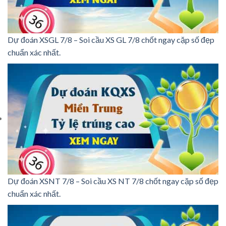
Dự đoán XSGL 7/8 – Soi cầu XS GL 7/8 chốt ngay cặp số đẹp
chuẩn xác nhất.
Dự đoán XSNT 7/8 – Soi cầu XS NT 7/8 chốt ngay cặp số đẹp
chuẩn xác nhất.