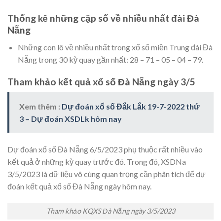
Thống kê những cặp số về nhiều nhất đài Đà
Nẵng
Những con lô về nhiều nhất trong xổ số miền Trung đài Đà
Nẵng trong 30 kỳ quay gần nhất: 28 – 71 – 05 – 04 – 79.
Tham khảo kết quả xổ số Đà Nẵng ngày 3/5
Xem thêm :
Dự đoán xổ số Đắk Lắk 19-7-2022 thứ
3 – Dự đoán XSDLk hôm nay
Dự đoán xổ số Đà Nẵng 6/5/2023 phụ thuộc rất nhiều vào
kết quả ở những kỳ quay trước đó. Trong đó, XSDNa
3/5/2023 là dữ liệu vô cùng quan trọng cần phân tích để dự
đoán kết quả xổ số Đà Nẵng ngày hôm nay.
Tham khảo KQXS Đà Nẵng ngày 3/5/2023