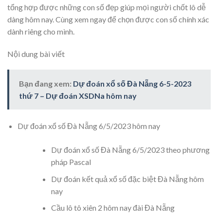
tổng hợp được những con số đẹp giúp mọi người chốt lô dễ
dàng hôm nay. Cùng xem ngay để chọn được con số chính xác
dành riêng cho mình.
Nội dung bài viết
Bạn đang xem:
Dự đoán xổ số Đà Nẵng 6-5-2023
thứ 7 – Dự đoán XSDNa hôm nay
Dự đoán xổ số Đà Nẵng 6/5/2023 hôm nay
Dự đoán xổ số Đà Nẵng 6/5/2023 theo phương
pháp Pascal
Dự đoán kết quả xổ số đặc biệt Đà Nẵng hôm
nay
Cầu lô tô xiên 2 hôm nay đài Đà Nẵng