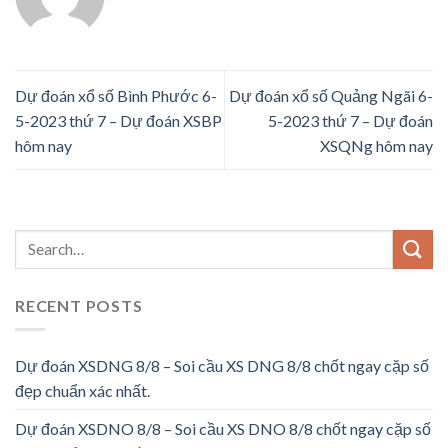
Dự đoán xổ số Bình Phước 6-
Dự đoán xổ số Quảng Ngãi 6-
5-2023 thứ 7 – Dự đoán XSBP
5-2023 thứ 7 – Dự đoán
hôm nay
XSQNg hôm nay
RECENT POSTS
Dự đoán XSDNG 8/8 – Soi cầu XS DNG 8/8 chốt ngay cặp số
đẹp chuẩn xác nhất.
Dự đoán XSDNO 8/8 – Soi cầu XS DNO 8/8 chốt ngay cặp số