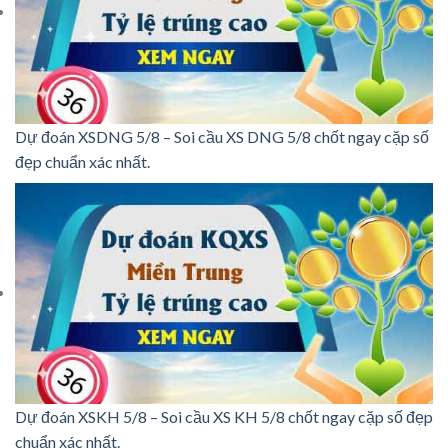
Dự đoán XSDNG 5/8 – Soi cầu XS DNG 5/8 chốt ngay cặp số
đẹp chuẩn xác nhất.
Dự đoán XSKH 5/8 – Soi cầu XS KH 5/8 chốt ngay cặp số đẹp
chuẩn xác nhất.