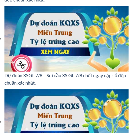
Dự đoán XSGL 7/8 – Soi cầu XS GL 7/8 chốt ngay cặp số đẹp
chuẩn xác nhất.