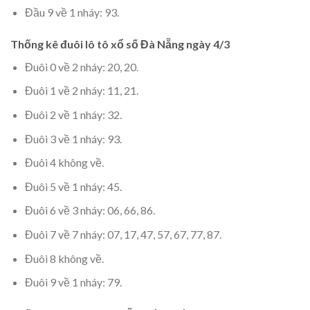
Đầu 9 về 1 nháy: 93.
Thống kê đuôi lô tô xổ số Đà Nẵng ngày 4/3
Đuôi 0 về 2 nháy: 20, 20.
Đuôi 1 về 2 nháy: 11, 21.
Đuôi 2 về 1 nháy: 32.
Đuôi 3 về 1 nháy: 93.
Đuôi 4 không về.
Đuôi 5 về 1 nháy: 45.
Đuôi 6 về 3 nháy: 06, 66, 86.
Đuôi 7 về 7 nháy: 07, 17, 47, 57, 67, 77, 87.
Đuôi 8 không về.
Đuôi 9 về 1 nháy: 79.