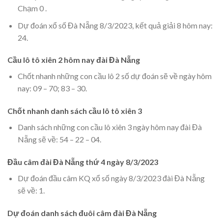
Chạm 0 .
Dự đoán xổ số Đà Nẵng 8/3/2023, kết quả giải 8 hôm nay:
24.
Cầu lô tô xiên 2 hôm nay đài Đà Nẵng
Chốt nhanh những con cầu lô 2 số dự đoán sẽ về ngày hôm
nay: 09 – 70; 83 – 30.
Chốt nhanh danh sách cầu lô tô xiên 3
Danh sách những con cầu lô xiên 3 ngày hôm nay đài Đà
Nẵng sẽ về: 54 – 22 – 04.
Đầu câm đài Đà Nẵng thứ 4 ngày 8/3/2023
Dự đoán đầu câm KQ xổ số ngày 8/3/2023 đài Đà Nẵng
sẽ về: 1.
Dự đoán danh sách đuôi câm đài Đà Nẵng