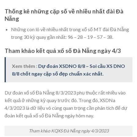
Thống kê những cặp số về nhiều nhất đài Đà
Nẵng
Những con lô về nhiều nhất trong xổ số MT đài Đà Nẵng
trong 30 kỳ quay gần nhất: 96 – 28 – 19 – 57 – 38.
Tham khảo kết quả xổ số Đà Nẵng ngày 4/3
Xem thêm :
Dự đoán XSDNO 8/8 – Soi cầu XS DNO
8/8 chốt ngay cặp số đẹp chuẩn xác nhất.
Dự đoán xổ số Đà Nẵng 8/3/2023 phụ thuộc rất nhiều vào
kết quả ở những kỳ quay trước đó. Trong đó, XSDNa
4/3/2023 là dữ liệu vô cùng quan trọng cần phân tích để dự
đoán kết quả xổ số Đà Nẵng ngày hôm nay.
Tham khảo KQXS Đà Nẵng ngày 4/3/2023