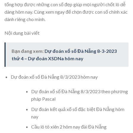
tổng hợp được những con số đẹp giúp mọi người chốt lô dễ
dàng hôm nay. Cùng xem ngay để chọn được con số chính xác
dành riêng cho mình.
Nội dung bài viết
Bạn đang xem:
Dự đoán xổ số Đà Nẵng 8-3-2023
thứ 4 – Dự đoán XSDNa hôm nay
Dự đoán xổ số Đà Nẵng 8/3/2023 hôm nay
Dự đoán xổ số Đà Nẵng 8/3/2023 theo phương
pháp Pascal
Dự đoán kết quả xổ số đặc biệt Đà Nẵng hôm
nay
Cầu lô tô xiên 2 hôm nay đài Đà Nẵng