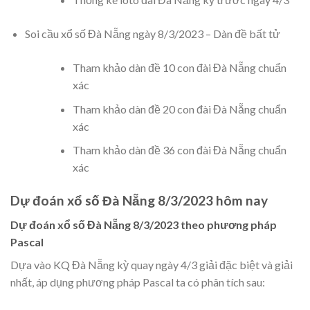
Soi cầu xổ số Đà Nẵng ngày 8/3/2023 – Dàn đề bất tử
Tham khảo dàn đề 10 con đài Đà Nẵng chuẩn
xác
Tham khảo dàn đề 20 con đài Đà Nẵng chuẩn
xác
Tham khảo dàn đề 36 con đài Đà Nẵng chuẩn
xác
Dự đoán xổ số Đà Nẵng 8/3/2023 hôm nay
Dự đoán xổ số Đà Nẵng 8/3/2023 theo phương pháp
Pascal
Dựa vào KQ Đà Nẵng kỳ quay ngày 4/3 giải đặc biệt và giải
nhất, áp dụng phương pháp Pascal ta có phân tích sau: