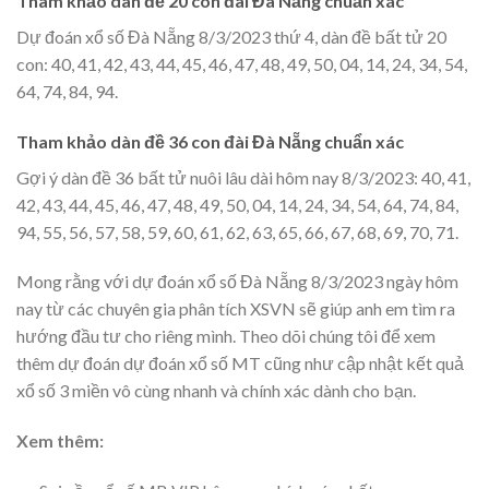
Tham khảo dàn đề 20 con đài Đà Nẵng chuẩn xác
Dự đoán xổ số Đà Nẵng 8/3/2023 thứ 4, dàn đề bất tử 20
con: 40, 41, 42, 43, 44, 45, 46, 47, 48, 49, 50, 04, 14, 24, 34, 54,
64, 74, 84, 94.
Tham khảo dàn đề 36 con đài Đà Nẵng chuẩn xác
Gợi ý dàn đề 36 bất tử nuôi lâu dài hôm nay 8/3/2023: 40, 41,
42, 43, 44, 45, 46, 47, 48, 49, 50, 04, 14, 24, 34, 54, 64, 74, 84,
94, 55, 56, 57, 58, 59, 60, 61, 62, 63, 65, 66, 67, 68, 69, 70, 71.
Mong rằng với dự đoán xổ số Đà Nẵng 8/3/2023 ngày hôm
nay từ các chuyên gia phân tích XSVN sẽ giúp anh em tìm ra
hướng đầu tư cho riêng mình. Theo dõi chúng tôi để xem
thêm dự đoán dự đoán xổ số MT cũng như cập nhật kết quả
xổ số 3 miền vô cùng nhanh và chính xác dành cho bạn.
Xem thêm: