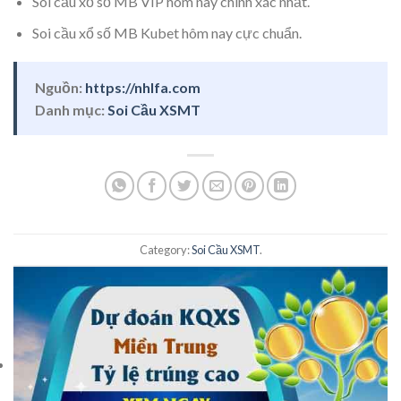
Soi cầu xổ số MB VIP hôm nay chính xác nhất.
Soi cầu xổ số MB Kubet hôm nay cực chuẩn.
Nguồn:
https://nhlfa.com
Danh mục:
Soi Cầu XSMT
Category:
Soi Cầu XSMT
.