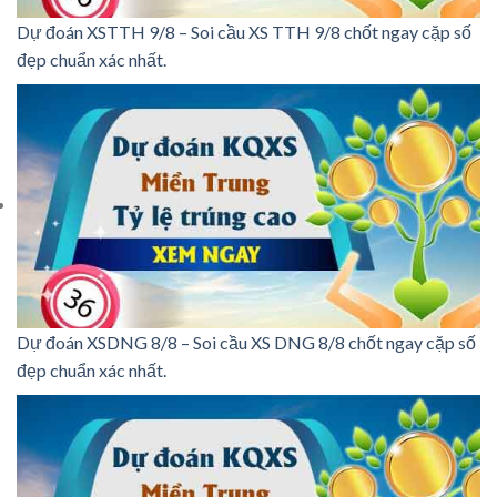
Dự đoán XSTTH 9/8 – Soi cầu XS TTH 9/8 chốt ngay cặp số
đẹp chuẩn xác nhất.
Dự đoán XSDNG 8/8 – Soi cầu XS DNG 8/8 chốt ngay cặp số
đẹp chuẩn xác nhất.