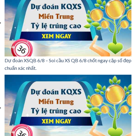
Dự đoán XSQB 6/8 – Soi cầu XS QB 6/8 chốt ngay cặp số đẹp
chuẩn xác nhất.