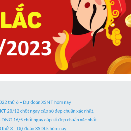
022 thứ 6 – Dự đoán XSNT hôm nay
KT 28/12 chốt ngay cặp số đẹp chuẩn xác nhất.
 DNG 16/5 chốt ngay cặp số đẹp chuẩn xác nhất.
 thứ 3 – Dự đoán XSDLk hôm nay