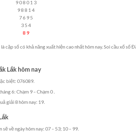
9 0 8 0 1 3
9 8 8 1 4
7 6 9 5
3 5 4
8 9
 là cặp số có khả năng xuất hiện cao nhất hôm nay. Soi cầu xổ số 
Đắk Lắk hôm nay
ặc biệt: 076089.
tháng 6: Chạm 9 – Chạm 0 .
ả giải 8 hôm nay: 19.
 Lắk
 sẽ về ngày hôm nay: 07 – 53; 10 – 99.