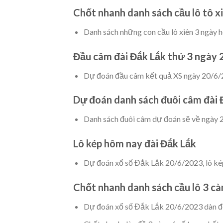
Chốt nhanh danh sách cầu lô tô x
Danh sách những con cầu lô xiên 3 ngày h
Đầu câm đài Đắk Lắk thứ 3 ngày
Dự đoán đầu câm kết quả XS ngày 20/6/2
Dự đoán danh sách đuôi câm đài 
Danh sách đuôi câm dự đoán sẽ về ngày 
Lô kép hôm nay đài Đắk Lắk
Dự đoán xổ số Đắk Lắk 20/6/2023, lô kép
Chốt nhanh danh sách cầu lô 3 c
Dự đoán xổ số Đắk Lắk 20/6/2023 dàn đề 