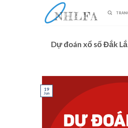
Skip
to
TRAN
content
Dự đoán xổ số Đắk Lắ
19
Jun