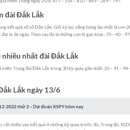
quả miền Trung ngày 20/6: 877 – 554 – 810 – 869 – 269 – 797.
n đài Đắk Lắk
ng kết quả xổ số Đắk Lắk. Giữ kỷ lục vắng bóng lâu nhất là con 2
đại là 36 ngày. Theo sau đó là những con lô gan khác: 70 – 40 – 97
 nhiều nhất đài Đắk Lắk
 miền Trung đài Đắk Lắk trong 30 kỳ quay gần nhất: 20 – 91 – 94 
Đắk Lắk ngày 13/6
-12-2022 thứ 2 – Dự đoán XSPY hôm nay
 rất nhiều vào kết quả ở những kỳ quay trước đó. Trong đó, XSD