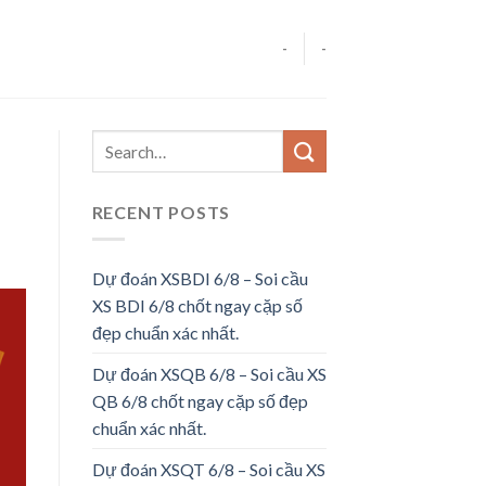
-
-
RECENT POSTS
Dự đoán XSBDI 6/8 – Soi cầu
XS BDI 6/8 chốt ngay cặp số
đẹp chuẩn xác nhất.
Dự đoán XSQB 6/8 – Soi cầu XS
QB 6/8 chốt ngay cặp số đẹp
chuẩn xác nhất.
Dự đoán XSQT 6/8 – Soi cầu XS