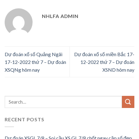
NHLFA ADMIN
Dự đoán xổ số Quảng Ngãi
Dự đoán xổ số miền Bắc 17-
17-12-2022 thứ 7 – Dự đoán
12-2022 thứ 7 – Dự đoán
XSQNg hôm nay
XSND hôm nay
RECENT POSTS
Dự đoán XSGL 7/8 – Soi cầu XS GL 7/8 chốt ngay cặp số đẹp