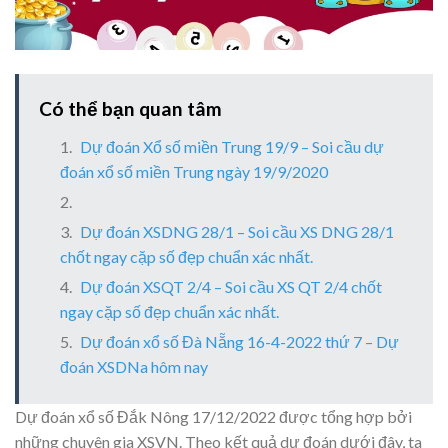
Có thể bạn quan tâm
Dự đoán Xổ số miền Trung 19/9 – Soi cầu dự
đoán xổ số miền Trung ngày 19/9/2020
Dự đoán XSDNG 28/1 – Soi cầu XS DNG 28/1
chốt ngay cặp số đẹp chuẩn xác nhất.
Dự đoán XSQT 2/4 – Soi cầu XS QT 2/4 chốt
ngay cặp số đẹp chuẩn xác nhất.
Dự đoán xổ số Đà Nẵng 16-4-2022 thứ 7 – Dự
đoán XSDNa hôm nay
Dự đoán xổ số Đắk Nông 17/12/2022 được tổng hợp bởi
những chuyên gia XSVN. Theo kết quả dự đoán dưới đây, ta