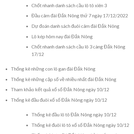
Chốt nhanh danh sách cầu lô tô xiên 3
Đầu câm đài Đắk Nông thứ 7 ngày 17/12/2022
Dự đoán danh sách đuôi câm đài Đắk Nông
Lô kép hôm nay đài Đắk Nông
Chốt nhanh danh sách cầu lô 3 càng Đắk Nông
17/12
Thống kê những con lô gan đài Đắk Nông
Thống kê những cặp số về nhiều nhất đài Đắk Nông
Tham khảo kết quả xổ số Đắk Nông ngày 10/12
Thống kê đầu đuôi xổ số Đắk Nông ngày 10/12
Thống kê đầu lô tô Đắk Nông ngày 10/12
Thống kê đuôi lô tô xổ số Đắk Nông ngày 10/12