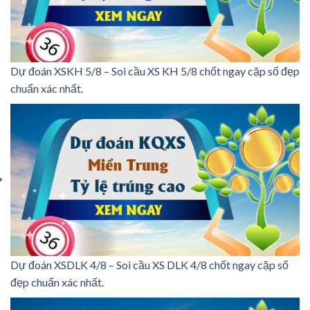
Dự đoán XSKH 5/8 – Soi cầu XS KH 5/8 chốt ngay cặp số đẹp
chuẩn xác nhất.
Dự đoán XSDLK 4/8 – Soi cầu XS DLK 4/8 chốt ngay cặp số
đẹp chuẩn xác nhất.