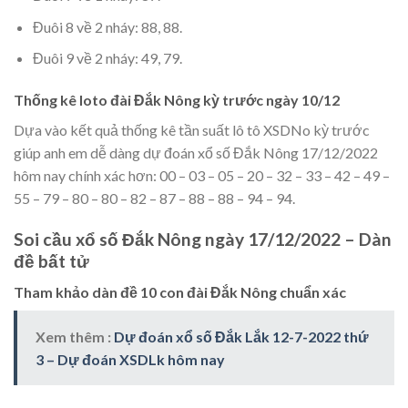
Đuôi 8 về 2 nháy: 88, 88.
Đuôi 9 về 2 nháy: 49, 79.
Thống kê loto đài Đắk Nông kỳ trước ngày 10/12
Dựa vào kết quả thống kê tần suất lô tô XSDNo kỳ trước
giúp anh em dễ dàng dự đoán xổ số Đắk Nông 17/12/2022
hôm nay chính xác hơn: 00 – 03 – 05 – 20 – 32 – 33 – 42 – 49 –
55 – 79 – 80 – 80 – 82 – 87 – 88 – 88 – 94 – 94.
Soi cầu xổ số Đắk Nông ngày 17/12/2022 – Dàn
đề bất tử
Tham khảo dàn đề 10 con đài Đắk Nông chuẩn xác
Xem thêm :
Dự đoán xổ số Đắk Lắk 12-7-2022 thứ
3 – Dự đoán XSDLk hôm nay