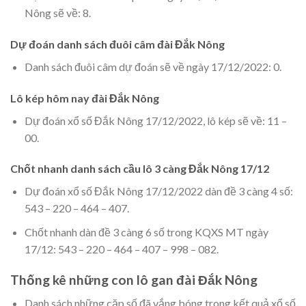
Nông sẽ về: 8.
Dự đoán danh sách đuôi câm đài Đắk Nông
Danh sách đuôi câm dự đoán sẽ về ngày 17/12/2022: 0.
Lô kép hôm nay đài Đắk Nông
Dự đoán xổ số Đắk Nông 17/12/2022, lô kép sẽ về: 11 –
00.
Chốt nhanh danh sách cầu lô 3 càng Đắk Nông 17/12
Dự đoán xổ số Đắk Nông 17/12/2022 dàn đề 3 càng 4 số:
543 – 220 – 464 – 407.
Chốt nhanh dàn đề 3 càng 6 số trong KQXS MT ngày
17/12: 543 – 220 – 464 – 407 – 998 – 082.
Thống kê những con lô gan đài Đắk Nông
Danh sách những cặp số đã vắng bóng trong kết quả xổ số