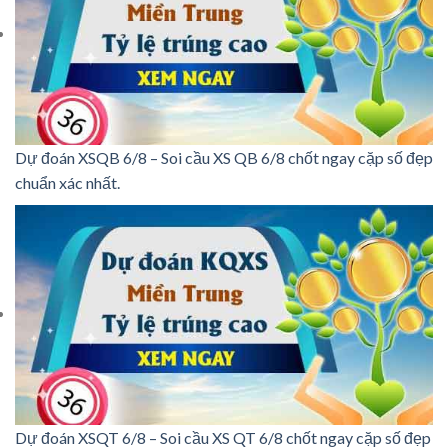
Dự đoán XSQB 6/8 – Soi cầu XS QB 6/8 chốt ngay cặp số đẹp
chuẩn xác nhất.
Dự đoán XSQT 6/8 – Soi cầu XS QT 6/8 chốt ngay cặp số đẹp