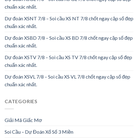
chuẩn xác nhất.
Dự đoán XSNT 7/8 – Soi cầu XS NT 7/8 chốt ngay cặp số đẹp
chuẩn xác nhất.
Dự đoán XSBD 7/8 – Soi cầu XS BD 7/8 chốt ngay cặp số đẹp
chuẩn xác nhất.
Dự đoán XSTV 7/8 – Soi cầu XS TV 7/8 chốt ngay cặp số đẹp
chuẩn xác nhất.
Dự đoán XSVL 7/8 – Soi cầu XS VL 7/8 chốt ngay cặp số đẹp
chuẩn xác nhất.
CATEGORIES
Giải Mã Giấc Mơ
Soi Cầu – Dự Đoán Xổ Số 3 Miền