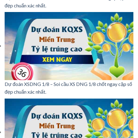
đẹp chuẩn xác nhất.
Dự đoán XSDNG 1/8 – Soi cầu XS DNG 1/8 chốt ngay cặp số
đẹp chuẩn xác nhất.