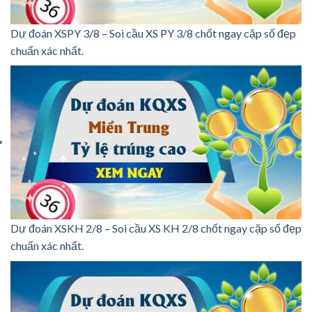
Dự đoán XSPY 3/8 – Soi cầu XS PY 3/8 chốt ngay cặp số đẹp
chuẩn xác nhất.
Dự đoán XSKH 2/8 – Soi cầu XS KH 2/8 chốt ngay cặp số đẹp
chuẩn xác nhất.