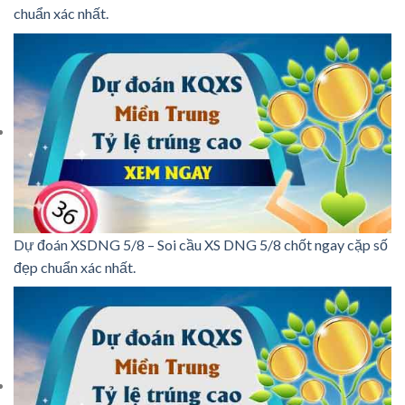
chuẩn xác nhất.
Dự đoán XSDNG 5/8 – Soi cầu XS DNG 5/8 chốt ngay cặp số
đẹp chuẩn xác nhất.