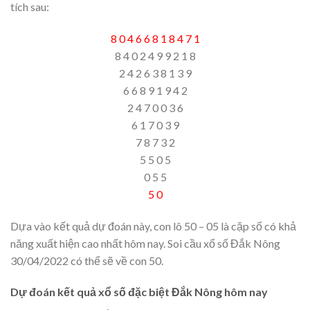
tích sau:
8 0 4 6 6 8 1 8 4 7 1
8 4 0 2 4 9 9 2 1 8
2 4 2 6 3 8 1 3 9
6 6 8 9 1 9 4 2
2 4 7 0 0 3 6
6 1 7 0 3 9
7 8 7 3 2
5 5 0 5
0 5 5
5 0
Dựa vào kết quả dự đoán này, con lô 50 – 05 là cặp số có khả
năng xuất hiện cao nhất hôm nay. Soi cầu xổ số Đắk Nông
30/04/2022 có thể sẽ về con 50.
Dự đoán kết quả xổ số đặc biệt Đắk Nông hôm nay