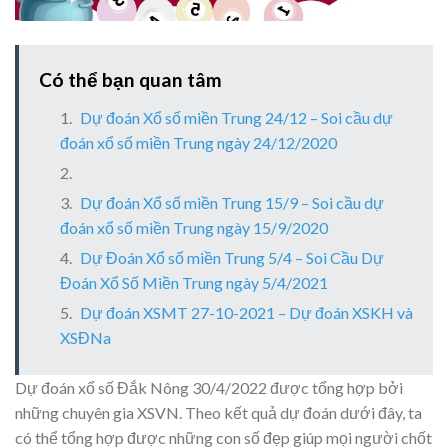
Có thể bạn quan tâm
Dự đoán Xổ số miền Trung 24/12 – Soi cầu dự
đoán xổ số miền Trung ngày 24/12/2020
Dự đoán Xổ số miền Trung 15/9 – Soi cầu dự
đoán xổ số miền Trung ngày 15/9/2020
Dự Đoán Xổ số miền Trung 5/4 – Soi Cầu Dự
Đoán Xổ Số Miền Trung ngày 5/4/2021
Dự đoán XSMT 27-10-2021 – Dự đoán XSKH và
XSĐNa
Dự đoán xổ số Đắk Nông 30/4/2022 được tổng hợp bởi
những chuyên gia XSVN. Theo kết quả dự đoán dưới đây, ta
có thể tổng hợp được những con số đẹp giúp mọi người chốt