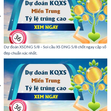
Dự đoán XSDNG 5/8 – Soi cầu XS DNG 5/8 chốt ngay cặp số
đẹp chuẩn xác nhất.