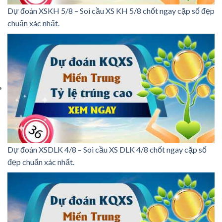
Dự đoán XSKH 5/8 – Soi cầu XS KH 5/8 chốt ngay cặp số đẹp
chuẩn xác nhất.
Dự đoán XSDLK 4/8 – Soi cầu XS DLK 4/8 chốt ngay cặp số
đẹp chuẩn xác nhất.