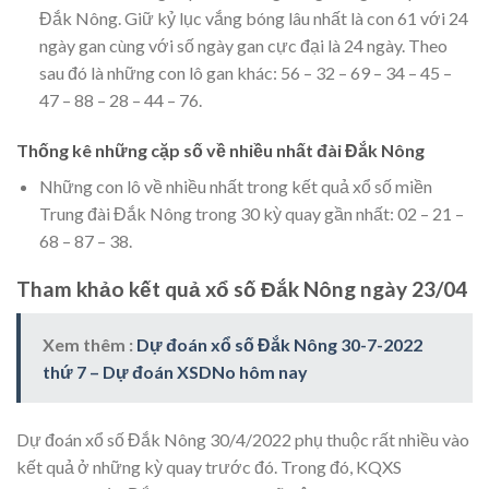
Đắk Nông.
Giữ kỷ lục vắng bóng lâu nhất là con 61 với 24
ngày gan cùng với số ngày gan cực đại là 24 ngày. Theo
sau đó là những con lô gan khác: 56 – 32 – 69 – 34 – 45 –
47 – 88 – 28 – 44 – 76.
Thống kê những cặp số về nhiều nhất đài Đắk Nông
Những con lô về nhiều nhất trong kết quả xổ số miền
Trung đài Đắk Nông trong 30 kỳ quay gần nhất:
02 – 21 –
68 – 87 – 38.
Tham khảo kết quả xổ số Đắk Nông ngày 23/04
Xem thêm :
Dự đoán xổ số Đắk Nông 30-7-2022
thứ 7 – Dự đoán XSDNo hôm nay
Dự đoán xổ số Đắk Nông 30/4/2022 phụ thuộc rất nhiều vào
kết quả ở những kỳ quay trước đó. Trong đó, KQXS