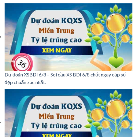
Dự đoán XSBDI 6/8 – Soi cầu XS BDI 6/8 chốt ngay cặp số
đẹp chuẩn xác nhất.