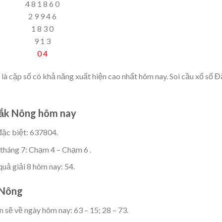
4 8 1 8 6 0
2 9 9 4 6
1 8 3 0
9 1 3
0 4
 là cặp số có khả năng xuất hiện cao nhất hôm nay. Soi cầu xổ số 
Đắk Nông hôm nay
ặc biệt: 637804.
tháng 7: Chạm 4 – Chạm 6 .
ả giải 8 hôm nay: 54.
 Nông
 sẽ về ngày hôm nay: 63 – 15; 28 – 73.