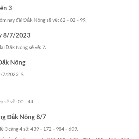
iên 3
ôm nay đài Đắk Nông sẽ về: 62 – 02 – 99.
y 8/7/2023
i Đắk Nông sẽ về: 7.
 Đắk Nông
/7/2023: 9.
 sẽ về: 00 – 44.
àng Đắk Nông 8/7
3 càng 4 số: 439 – 172 – 984 – 609.