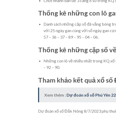
Chốt nhanh dàn đề 3 càng 6 số trong KQ x
Thống kê những con lô ga
Danh sách những cặp số đã vắng bóng tro
với 25 ngày gan cùng với số ngày gan cực 
57 – 36 – 37 – 89 – 95 – 04 – 06.
Thống kê những cặp số về
Những con lô về nhiều nhất trong KQ xổ 
– 92 – 90.
Tham khảo kết quả xổ số
Xem thêm :
Dự đoán xổ số Phú Yên 2
Dự đoán xổ số Đắk Nông 8/7/2023 phụ thuộ