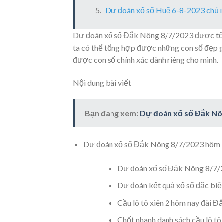
Dự đoán xổ số Huế 6-8-2023 chủ
Dự đoán xổ số Đắk Nông 8/7/2023 được tổn
ta có thể tổng hợp được những con số đẹp 
được con số chính xác dành riêng cho mình.
Nội dung bài viết
Bạn đang xem:
Dự đoán xổ số Đắk Nô
Dự đoán xổ số Đắk Nông 8/7/2023 hôm 
Dự đoán xổ số Đắk Nông 8/7/
Dự đoán kết quả xổ số đặc bi
Cầu lô tô xiên 2 hôm nay đài 
Chốt nhanh danh sách cầu lô tô 