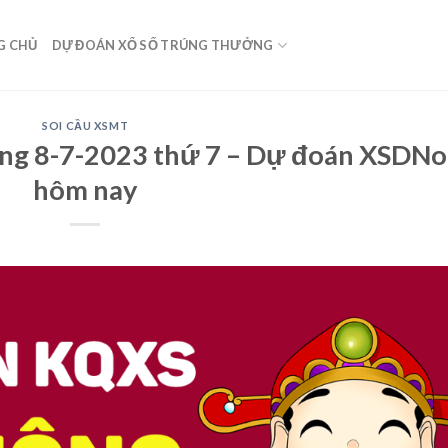
G CHỦ
DỰ ĐOÁN XỔ SỐ TRÚNG THƯỞNG
SOI CẦU XSMT
ng 8-7-2023 thứ 7 – Dự đoán XSDNo
hôm nay