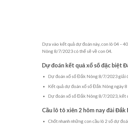
Dựa vào kết quả dự đoán này, con lô 04 – 40
Nông 8/7/2023 có thể sẽ về con 04.
Dự đoán kết quả xổ số đặc biệt 
Dự đoán xổ số Đắk Nông 8/7/2023 giải đ
Kết quả dự đoán xổ số Đắk Nông ngày 8 
Dự đoán xổ số Đắk Nông 8/7/2023, kết qu
Cầu lô tô xiên 2 hôm nay đài Đắk
Chốt nhanh những con cầu lô 2 số dự đoán