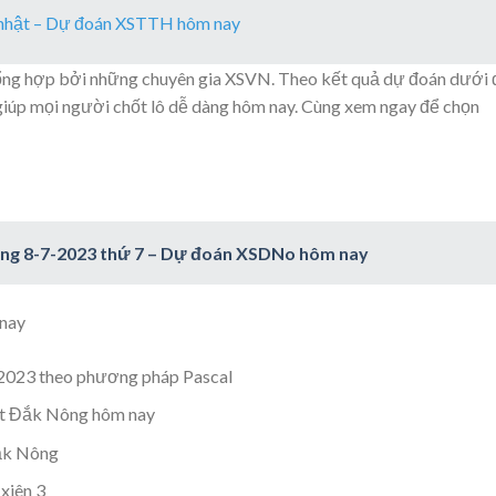
 nhật – Dự đoán XSTTH hôm nay
g hợp bởi những chuyên gia XSVN. Theo kết quả dự đoán dưới 
giúp mọi người chốt lô dễ dàng hôm nay. Cùng xem ngay để chọn
ng 8-7-2023 thứ 7 – Dự đoán XSDNo hôm nay
nay
2023 theo phương pháp Pascal
ệt Đắk Nông hôm nay
Đắk Nông
xiên 3