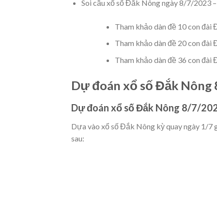
Soi cầu xổ số Đắk Nông ngày 8/7/2023 –
Tham khảo dàn đề 10 con đài 
Tham khảo dàn đề 20 con đài 
Tham khảo dàn đề 36 con đài 
Dự đoán xổ số Đắk Nông 
Dự đoán xổ số Đắk Nông 8/7/202
Dựa vào xổ số Đắk Nông kỳ quay ngày 1/7 gi
sau: