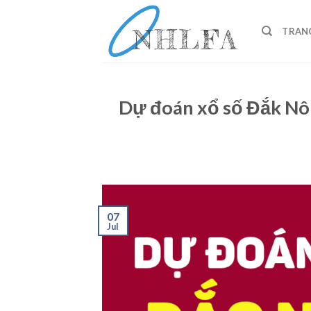
Skip
to
TRAN
content
Dự đoán xổ số Đắk Nô
07
Jul