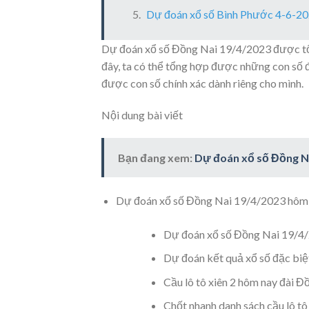
Dự đoán xổ số Bình Phước 4-6-20
Dự đoán xổ số Đồng Nai 19/4/2023 được t
đây, ta có thể tổng hợp được những con số 
được con số chính xác dành riêng cho mình.
Nội dung bài viết
Bạn đang xem:
Dự đoán xổ số Đồng N
Dự đoán xổ số Đồng Nai 19/4/2023 hôm
Dự đoán xổ số Đồng Nai 19/4
Dự đoán kết quả xổ số đặc bi
Cầu lô tô xiên 2 hôm nay đài Đ
Chốt nhanh danh sách cầu lô tô 