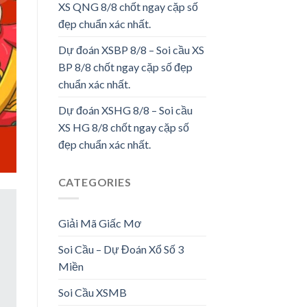
XS QNG 8/8 chốt ngay cặp số
đẹp chuẩn xác nhất.
Dự đoán XSBP 8/8 – Soi cầu XS
BP 8/8 chốt ngay cặp số đẹp
chuẩn xác nhất.
Dự đoán XSHG 8/8 – Soi cầu
XS HG 8/8 chốt ngay cặp số
đẹp chuẩn xác nhất.
CATEGORIES
Giải Mã Giấc Mơ
Soi Cầu – Dự Đoán Xổ Số 3
Miền
Soi Cầu XSMB