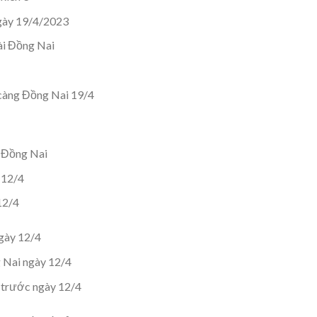
gày 19/4/2023
ài Đồng Nai
 càng Đồng Nai 19/4
i Đồng Nai
 12/4
12/4
gày 12/4
g Nai ngày 12/4
 trước ngày 12/4