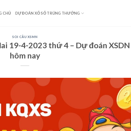
G CHỦ
DỰ ĐOÁN XỔ SỐ TRÚNG THƯỞNG
SOI CẦU XSMN
ai 19-4-2023 thứ 4 – Dự đoán XSDN
hôm nay