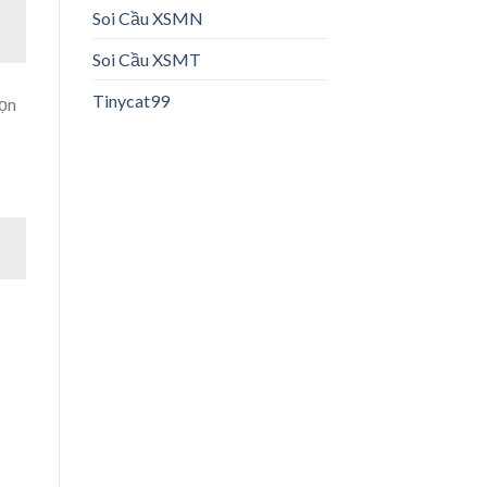
Soi Cầu XSMN
Soi Cầu XSMT
Tinycat99
họn