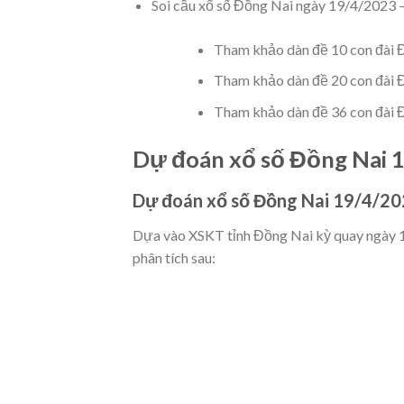
Soi cầu xổ số Đồng Nai ngày 19/4/2023 
Tham khảo dàn đề 10 con đài 
Tham khảo dàn đề 20 con đài 
Tham khảo dàn đề 36 con đài 
Dự đoán xổ số Đồng Nai 
Dự đoán xổ số Đồng Nai 19/4/20
Dựa vào XSKT tỉnh Đồng Nai kỳ quay ngày 12
phân tích sau: