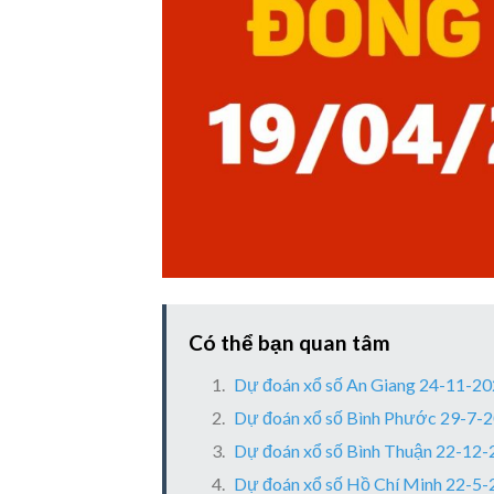
Có thể bạn quan tâm
Dự đoán xổ số An Giang 24-11-20
Dự đoán xổ số Bình Phước 29-7-2
Dự đoán xổ số Bình Thuận 22-12-
Dự đoán xổ số Hồ Chí Minh 22-5