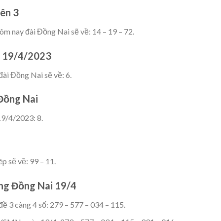
iên 3
ôm nay đài Đồng Nai sẽ về: 14 – 19 – 72.
y 19/4/2023
ài Đồng Nai sẽ về: 6.
Đồng Nai
19/4/2023: 8.
p sẽ về: 99 – 11.
àng Đồng Nai 19/4
 3 càng 4 số: 279 – 577 – 034 – 115.