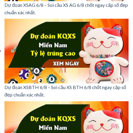
Dự đoán XSAG 6/8 – Soi cầu XS AG 6/8 chốt ngay cặp số đẹp
chuẩn xác nhất.
Dự đoán XSBTH 6/8 – Soi cầu XS BTH 6/8 chốt ngay cặp số
đẹp chuẩn xác nhất.