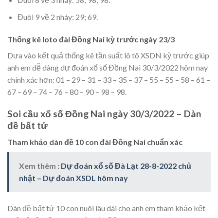
Đuôi 9 về 2 nháy: 29; 69.
Thống kê loto đài Đồng Nai kỳ trước ngày 23/3
Dựa vào kết quả thống kê tần suất lô tô XSDN kỳ trước giúp
anh em dễ dàng dự đoán xổ số Đồng Nai 30/3/2022 hôm nay
chính xác hơn: 01 – 29 – 31 – 33 – 35 – 37 – 55 – 55 – 58 – 61 –
67 – 69 – 74 – 76 – 80 – 90 – 98 – 98.
Soi cầu xổ số Đồng Nai ngày 30/3/2022 – Dàn
đề bất tử
Tham khảo dàn đề 10 con đài Đồng Nai chuẩn xác
Xem thêm :
Dự đoán xổ số Đà Lạt 28-8-2022 chủ
nhật – Dự đoán XSDL hôm nay
Dàn đề bất tử 10 con nuôi lâu dài cho anh em tham khảo kết