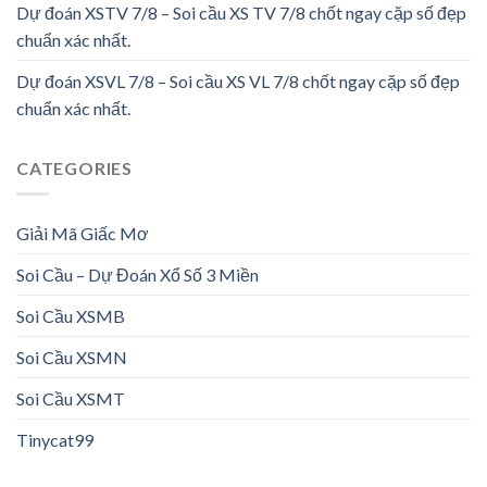
Dự đoán XSTV 7/8 – Soi cầu XS TV 7/8 chốt ngay cặp số đẹp
chuẩn xác nhất.
Dự đoán XSVL 7/8 – Soi cầu XS VL 7/8 chốt ngay cặp số đẹp
chuẩn xác nhất.
CATEGORIES
Giải Mã Giấc Mơ
Soi Cầu – Dự Đoán Xổ Số 3 Miền
Soi Cầu XSMB
Soi Cầu XSMN
Soi Cầu XSMT
Tinycat99