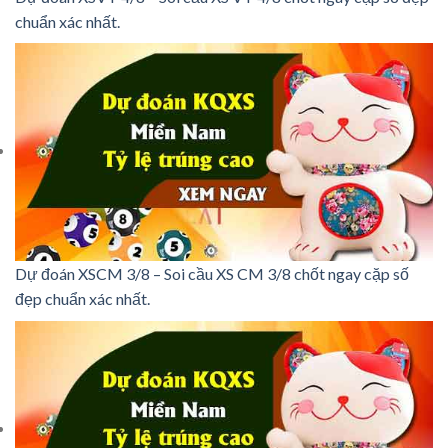
chuẩn xác nhất.
Dự đoán XSCM 3/8 – Soi cầu XS CM 3/8 chốt ngay cặp số
đẹp chuẩn xác nhất.