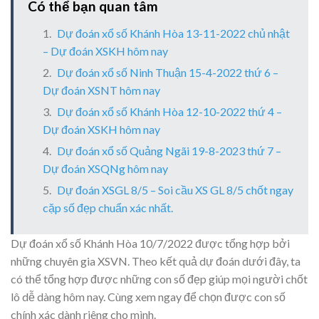
Có thể bạn quan tâm
Dự đoán xổ số Khánh Hòa 13-11-2022 chủ nhật
– Dự đoán XSKH hôm nay
Dự đoán xổ số Ninh Thuận 15-4-2022 thứ 6 –
Dự đoán XSNT hôm nay
Dự đoán xổ số Khánh Hòa 12-10-2022 thứ 4 –
Dự đoán XSKH hôm nay
Dự đoán xổ số Quảng Ngãi 19-8-2023 thứ 7 –
Dự đoán XSQNg hôm nay
Dự đoán XSGL 8/5 – Soi cầu XS GL 8/5 chốt ngay
cặp số đẹp chuẩn xác nhất.
Dự đoán xổ số Khánh Hòa 10/7/2022 được tổng hợp bởi
những chuyên gia XSVN. Theo kết quả dự đoán dưới đây, ta
có thể tổng hợp được những con số đẹp giúp mọi người chốt
lô dễ dàng hôm nay. Cùng xem ngay để chọn được con số
chính xác dành riêng cho mình.