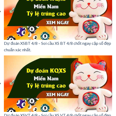
Dự đoán XSBT 4/8 – Soi cầu XS BT 4/8 chốt ngay cặp số đẹp
chuẩn xác nhất.
Dự đoán XSVT 4/8 – Soi cầu XS VT 4/8 chốt ngay cặp số đẹp