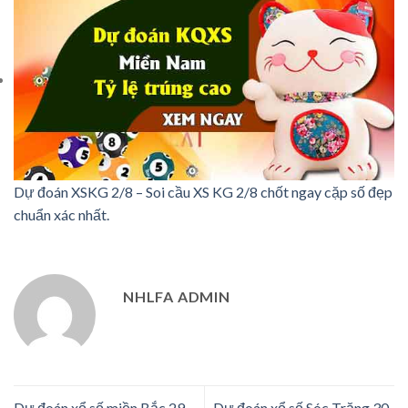
Dự đoán XSKG 2/8 – Soi cầu XS KG 2/8 chốt ngay cặp số đẹp
chuẩn xác nhất.
NHLFA ADMIN
Dự đoán xổ số miền Bắc 29-
Dự đoán xổ số Sóc Trăng 30-