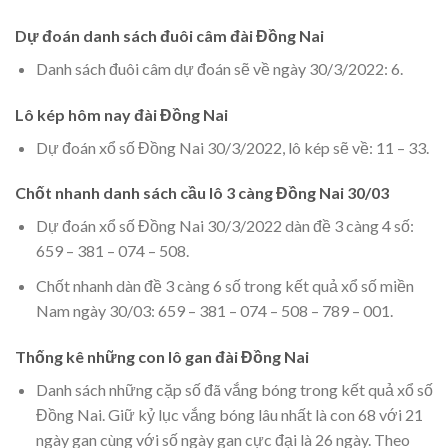
Dự đoán danh sách đuôi câm đài Đồng Nai
Danh sách đuôi câm dự đoán sẽ về ngày 30/3/2022: 6.
Lô kép hôm nay đài Đồng Nai
Dự đoán xổ số Đồng Nai 30/3/2022, lô kép sẽ về: 11 – 33.
Chốt nhanh danh sách cầu lô 3 càng Đồng Nai 30/03
Dự đoán xổ số Đồng Nai 30/3/2022 dàn đề 3 càng 4 số:
659 – 381 – 074 – 508.
Chốt nhanh dàn đề 3 càng 6 số trong kết quả xổ số miền
Nam ngày 30/03: 659 – 381 – 074 – 508 – 789 – 001.
Thống kê những con lô gan đài Đồng Nai
Danh sách những cặp số đã vắng bóng trong kết quả xổ số
Đồng Nai. Giữ kỷ lục vắng bóng lâu nhất là con 68 với 21
ngày gan cùng với số ngày gan cực đại là 26 ngày. Theo