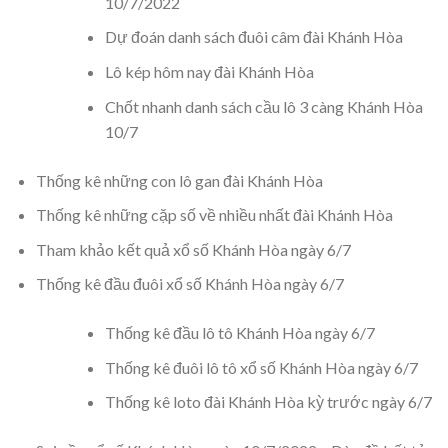
10/7/2022
Dự đoán danh sách đuôi câm đài Khánh Hòa
Lô kép hôm nay đài Khánh Hòa
Chốt nhanh danh sách cầu lô 3 càng Khánh Hòa
10/7
Thống kê những con lô gan đài Khánh Hòa
Thống kê những cặp số về nhiều nhất đài Khánh Hòa
Tham khảo kết quả xổ số Khánh Hòa ngày 6/7
Thống kê đầu đuôi xổ số Khánh Hòa ngày 6/7
Thống kê đầu lô tô Khánh Hòa ngày 6/7
Thống kê đuôi lô tô xổ số Khánh Hòa ngày 6/7
Thống kê loto đài Khánh Hòa kỳ trước ngày 6/7