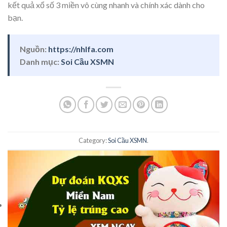
kết quả xổ số 3 miền vô cùng nhanh và chính xác dành cho
bạn.
Nguồn:
https://nhlfa.com
Danh mục:
Soi Cầu XSMN
Category:
Soi Cầu XSMN
.