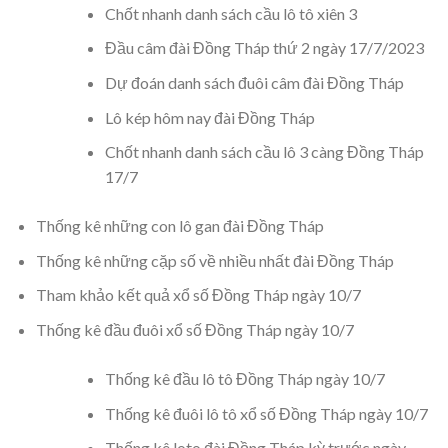
Chốt nhanh danh sách cầu lô tô xiên 3
Đầu câm đài Đồng Tháp thứ 2 ngày 17/7/2023
Dự đoán danh sách đuôi câm đài Đồng Tháp
Lô kép hôm nay đài Đồng Tháp
Chốt nhanh danh sách cầu lô 3 càng Đồng Tháp
17/7
Thống kê những con lô gan đài Đồng Tháp
Thống kê những cặp số về nhiều nhất đài Đồng Tháp
Tham khảo kết quả xổ số Đồng Tháp ngày 10/7
Thống kê đầu đuôi xổ số Đồng Tháp ngày 10/7
Thống kê đầu lô tô Đồng Tháp ngày 10/7
Thống kê đuôi lô tô xổ số Đồng Tháp ngày 10/7
Thống kê loto đài Đồng Tháp kỳ trước ngày