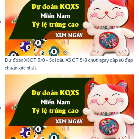
Dự đoán XSCT 5/8 – Soi cầu XS CT 5/8 chốt ngay cặp số đẹp
chuẩn xác nhất.