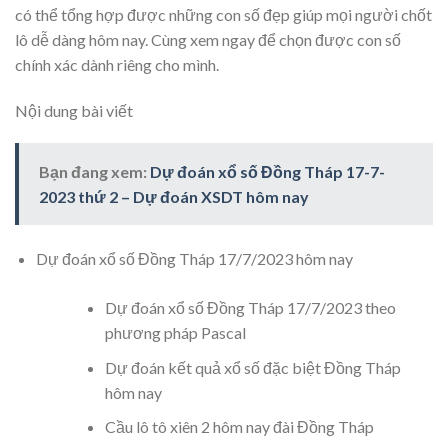
có thể tổng hợp được những con số đẹp giúp mọi người chốt
lô dễ dàng hôm nay. Cùng xem ngay để chọn được con số
chính xác dành riêng cho mình.
Nội dung bài viết
Bạn đang xem:
Dự đoán xổ số Đồng Tháp 17-7-
2023 thứ 2 – Dự đoán XSDT hôm nay
Dự đoán xổ số Đồng Tháp 17/7/2023 hôm nay
Dự đoán xổ số Đồng Tháp 17/7/2023 theo
phương pháp Pascal
Dự đoán kết quả xổ số đặc biệt Đồng Tháp
hôm nay
Cầu lô tô xiên 2 hôm nay đài Đồng Tháp