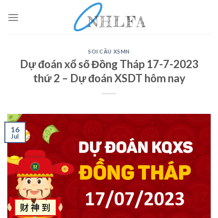
Skip
to
content
SOI CẦU XSMN
Dự đoán xổ số Đồng Tháp 17-7-2023
thứ 2 – Dự đoán XSDT hôm nay
16
Jul