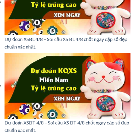
Dự đoán XSBL 4/8 – Soi cầu XS BL 4/8 chốt ngay cặp số đẹp
chuẩn xác nhất.
Dự đoán XSBT 4/8 – Soi cầu XS BT 4/8 chốt ngay cặp số đẹp
chuẩn xác nhất.