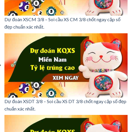
Dự đoán XSCM 3/8 – Soi cầu XS CM 3/8 chốt ngay cặp số
đẹp chuẩn xác nhất.
Dự đoán XSDT 3/8 – Soi cầu XS DT 3/8 chốt ngay cặp số đẹp
chuẩn xác nhất.