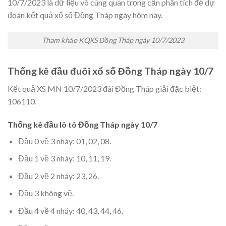
10/7/2023 là dữ liệu vô cùng quan trọng cần phân tích để dự
đoán kết quả xổ số Đồng Tháp ngày hôm nay.
Tham khảo KQXS Đồng Tháp ngày 10/7/2023
Thống kê đầu đuôi xổ số Đồng Tháp ngày 10/7
Kết quả XS MN 10/7/2023 đài Đồng Tháp giải đặc biệt:
106110.
Thống kê đầu lô tô Đồng Tháp ngày 10/7
Đầu 0 về 3 nháy: 01, 02, 08.
Đầu 1 về 3 nháy: 10, 11, 19.
Đầu 2 về 2 nháy: 23, 26.
Đầu 3 không về.
Đầu 4 về 4 nháy: 40, 43, 44, 46.