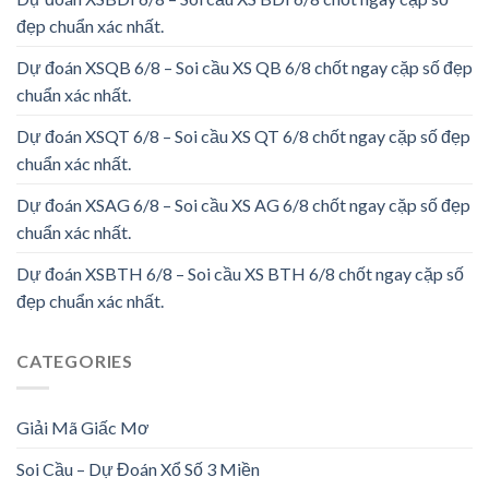
đẹp chuẩn xác nhất.
Dự đoán XSQB 6/8 – Soi cầu XS QB 6/8 chốt ngay cặp số đẹp
chuẩn xác nhất.
Dự đoán XSQT 6/8 – Soi cầu XS QT 6/8 chốt ngay cặp số đẹp
chuẩn xác nhất.
Dự đoán XSAG 6/8 – Soi cầu XS AG 6/8 chốt ngay cặp số đẹp
chuẩn xác nhất.
Dự đoán XSBTH 6/8 – Soi cầu XS BTH 6/8 chốt ngay cặp số
đẹp chuẩn xác nhất.
CATEGORIES
Giải Mã Giấc Mơ
Soi Cầu – Dự Đoán Xổ Số 3 Miền