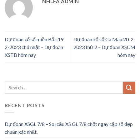
NHLFA ADMIN
Dự đoán xổ số miền Bắc 19-
Dự đoán xổ số Cà Mau 20-2-
2-2023 chủ nhật – Dự đoán
2023 thứ 2 – Dự đoán XSCM
XSTB hôm nay
hôm nay
RECENT POSTS
Dự đoán XSGL 7/8 – Soi cầu XS GL 7/8 chốt ngay cặp số đẹp
chuẩn xác nhất.