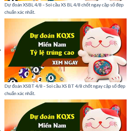
Dự đoán XSBL 4/8 – Soi cầu XS BL 4/8 chốt ngay cặp số đẹp
chuẩn xác nhất.
Dự đoán XSBT 4/8 – Soi cầu XS BT 4/8 chốt ngay cặp số đẹp
chuẩn xác nhất.