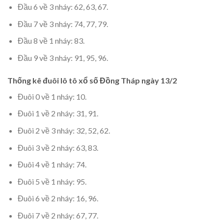
Đầu 6 về 3 nháy: 62, 63, 67.
Đầu 7 về 3 nháy: 74, 77, 79.
Đầu 8 về 1 nháy: 83.
Đầu 9 về 3 nháy: 91, 95, 96.
Thống kê đuôi lô tô xổ số Đồng Tháp ngày 13/2
Đuôi 0 về 1 nháy: 10.
Đuôi 1 về 2 nháy: 31, 91.
Đuôi 2 về 3 nháy: 32, 52, 62.
Đuôi 3 về 2 nháy: 63, 83.
Đuôi 4 về 1 nháy: 74.
Đuôi 5 về 1 nháy: 95.
Đuôi 6 về 2 nháy: 16, 96.
Đuôi 7 về 2 nháy: 67, 77.