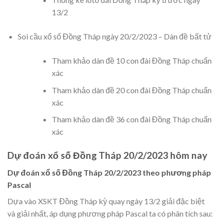
13/2
Soi cầu xổ số Đồng Tháp ngày 20/2/2023 – Dàn đề bất tử
Tham khảo dàn đề 10 con đài Đồng Tháp chuẩn
xác
Tham khảo dàn đề 20 con đài Đồng Tháp chuẩn
xác
Tham khảo dàn đề 36 con đài Đồng Tháp chuẩn
xác
Dự đoán xổ số Đồng Tháp 20/2/2023 hôm nay
Dự đoán xổ số Đồng Tháp 20/2/2023 theo phương pháp
Pascal
Dựa vào XSKT Đồng Tháp kỳ quay ngày 13/2 giải đặc biệt
và giải nhất, áp dụng phương pháp Pascal ta có phân tích sau: