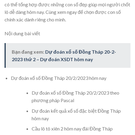
có thể tổng hợp được những con số đẹp giúp mọi người chốt
lô dễ dàng hôm nay. Cùng xem ngay để chọn được con số
chính xác dành riêng cho mình.
Nội dung bài viết
Bạn đang xem:
Dự đoán xổ số Đồng Tháp 20-2-
2023 thứ 2 – Dự đoán XSDT hôm nay
Dự đoán xổ số Đồng Tháp 20/2/2023 hôm nay
Dự đoán xổ số Đồng Tháp 20/2/2023 theo
phương pháp Pascal
Dự đoán kết quả xổ số đặc biệt Đồng Tháp
hôm nay
Cầu lô tô xiên 2 hôm nay đài Đồng Tháp