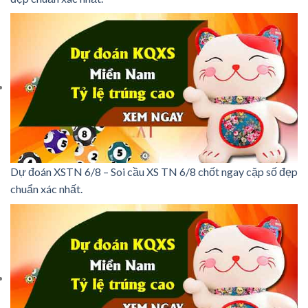
Dự đoán XSTN 6/8 – Soi cầu XS TN 6/8 chốt ngay cặp số đẹp
chuẩn xác nhất.