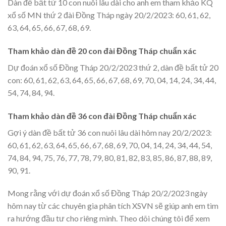
Dàn đề bất tử 10 con nuôi lâu dài cho anh em tham khảo KQ
xổ số MN thứ 2 đài Đồng Tháp ngày 20/2/2023: 60, 61, 62,
63, 64, 65, 66, 67, 68, 69.
Tham khảo dàn đề 20 con đài Đồng Tháp chuẩn xác
Dự đoán xổ số Đồng Tháp 20/2/2023 thứ 2, dàn đề bất tử 20
con: 60, 61, 62, 63, 64, 65, 66, 67, 68, 69, 70, 04, 14, 24, 34, 44,
54, 74, 84, 94.
Tham khảo dàn đề 36 con đài Đồng Tháp chuẩn xác
Gợi ý dàn đề bất tử 36 con nuôi lâu dài hôm nay 20/2/2023:
60, 61, 62, 63, 64, 65, 66, 67, 68, 69, 70, 04, 14, 24, 34, 44, 54,
74, 84, 94, 75, 76, 77, 78, 79, 80, 81, 82, 83, 85, 86, 87, 88, 89,
90, 91.
Mong rằng với dự đoán xổ số Đồng Tháp 20/2/2023 ngày
hôm nay từ các chuyên gia phân tích XSVN sẽ giúp anh em tìm
ra hướng đầu tư cho riêng mình. Theo dõi chúng tôi để xem