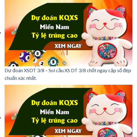
Dự đoán XSDT 3/8 – Soi cầu XS DT 3/8 chốt ngay cặp số đẹp
chuẩn xác nhất.