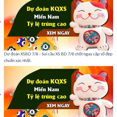
Dự đoán XSBD 7/8 – Soi cầu XS BD 7/8 chốt ngay cặp số đẹp
chuẩn xác nhất.