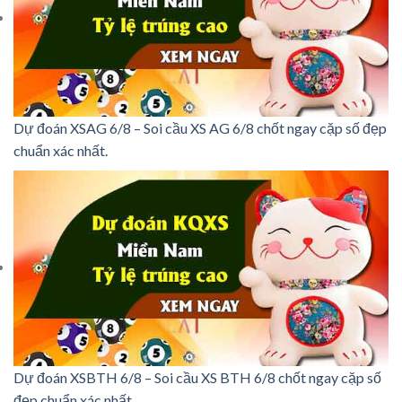
Dự đoán XSAG 6/8 – Soi cầu XS AG 6/8 chốt ngay cặp số đẹp
chuẩn xác nhất.
Dự đoán XSBTH 6/8 – Soi cầu XS BTH 6/8 chốt ngay cặp số
đẹp chuẩn xác nhất.