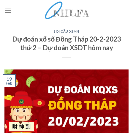
Skip
to
content
SOI CẦU XSMN
Dự đoán xổ số Đồng Tháp 20-2-2023
thứ 2 – Dự đoán XSDT hôm nay
19
Feb